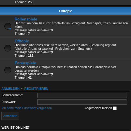
Themen:
259
Offtopic
Rollenspiele
Der Ort, an dem ihr eurer Kreativität im Bezug auf Rollenspiel, freien Lauf lassen
könnt.
(Beitragszähler deaktiviert)
Themen:
7
Offtopic
Hier kann über alles diskutiert werden, wirklich alles. (Betonung liegt auf
"diskutiert", das ist also kein Freischein zum Spamen.)
(Beitragszähler deaktiviert)
Themen:
182
Forenspiele
Um das normale Offtopic "sauber" zu halten sollten alle Forenspiele hier
gestartet werden.
(Beitragszähler deaktiviert)
Themen:
42
ANMELDEN
•
REGISTRIEREN
Benutzername:
Passwort:
Ich habe mein Passwort vergessen
Angemeldet bleiben
WER IST ONLINE?