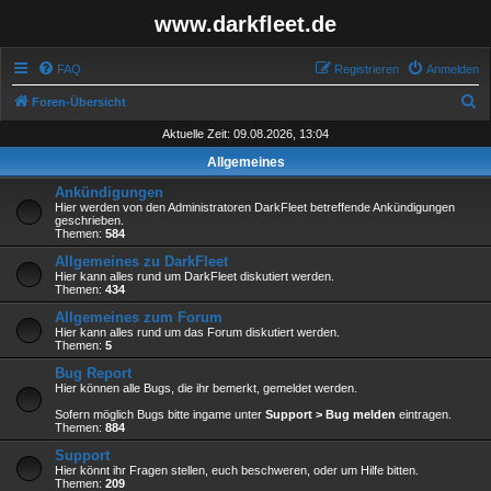
www.darkfleet.de
FAQ
Registrieren
Anmelden
S
Foren-Übersicht
u
Aktuelle Zeit: 09.08.2026, 13:04
c
Allgemeines
h
Ankündigungen
e
Hier werden von den Administratoren DarkFleet betreffende Ankündigungen
geschrieben.
Themen:
584
Allgemeines zu DarkFleet
Hier kann alles rund um DarkFleet diskutiert werden.
Themen:
434
Allgemeines zum Forum
Hier kann alles rund um das Forum diskutiert werden.
Themen:
5
Bug Report
Hier können alle Bugs, die ihr bemerkt, gemeldet werden.
Sofern möglich Bugs bitte ingame unter
Support > Bug melden
eintragen.
Themen:
884
Support
Hier könnt ihr Fragen stellen, euch beschweren, oder um Hilfe bitten.
Themen:
209