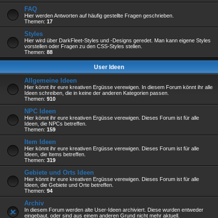
FAQ
Hier werden Antworten auf häufig gestellte Fragen geschrieben.
Themen:
17
Styles
Hier wird über DarkFleet-Styles und -Designs geredet. Man kann eigene Styles
vorstellen oder Fragen zu den CSS-Styles stellen.
Themen:
88
User Ideen
Allgemeine Ideen
Hier könnt ihr eure kreativen Ergüsse verewigen. In diesem Forum könnt ihr alle
Ideen schreiben, die in keine der anderen Kategorien passen.
Themen:
910
NPC Ideen
Hier könnt ihr eure kreativen Ergüsse verewigen. Dieses Forum ist für alle
Ideen, die NPCs betreffen.
Themen:
159
Item Ideen
Hier könnt ihr eure kreativen Ergüsse verewigen. Dieses Forum ist für alle
Ideen, die Items betreffen.
Themen:
319
Gebiete und Orts Ideen
Hier könnt ihr eure kreativen Ergüsse verewigen. Dieses Forum ist für alle
Ideen, die Gebiete und Orte betreffen.
Themen:
94
Archiv
In diesem Forum werden alte User-Ideen archiviert. Diese wurden entweder
eingebaut, oder sind aus einem anderen Grund nicht mehr aktuell.