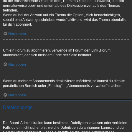
du die entsprechende Option in den „Themen-Optionen“ auswählst, die sich
normalerweise ober- und unterhalb des Diskussionsverlaufs des Themas
befinden.
Wenn du bei der Antwort auf ein Thema die Option „Mich benachrichtigen,
sobald eine Antwort geschrieben wurde“ aktivierst, wird das Thema ebenfalls
für dich abonniert.
Nach oben
Wie kann ich ein Forum abonnieren?
Um ein Forum zu abonnieren, verwende im Forum den Link „Forum
abonnieren“, der sich meist am Ende der Seite befindet.
Nach oben
Wie deaktiviere ich meine Abonnements?
Wenn du mehrere Abonnements deaktivieren möchtest, so kannst du dies im
persönlichen Bereich unter „Einstieg“ – „Abonnements verwalten“ machen.
Nach oben
Dateianhänge
Welche Dateianhänge sind in diesem Forum zulässig?
Die Board-Administration kann bestimmte Dateitypen zulassen oder verbieten.
Falls du dir nicht sicher bist, welche Dateitypen du anhängen kannst und du