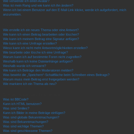
Wie verwende ich einen Avatar?
Was ist mein Rang und wie kann ich ihn ändern?
Wenn ich bei einem Benutzer auf den E-Mail-Link klicke, werde ich aufgefordert, mich
anzumelden.
Beiträge schreiben
Wie erstelle ich ein neues Thema oder eine Antwort?
Wie kann ich einen Beitrag bearbeiten oder löschen?
Wie kann ich meinem Beitrag eine Signatur anfügen?
Wie kann ich eine Umfrage erstellen?
Wieso kann ich nicht mehr Antwortmöglichkeiten erstellen?
Wie bearbeite oder lösche ich eine Umfrage?
Warum kann ich auf bestimmte Foren nicht zugreifen?
Weshalb kann ich keine Dateianhänge anfügen?
Weshalb wurde ich verwarnt?
Wie kann ich Beiträge den Moderatoren melden?
Was bewirkt die „Speichern“-Schaltfläche beim Schreiben eines Beitrags?
Warum muss mein Beitrag erst freigegeben werden?
Wie markiere ich ein Thema als neu?
Textformatierung und Thementypen
Was ist BBCode?
Kann ich HTML benutzen?
Was sind Smilies?
Kann ich Bilder in meine Beiträge einfügen?
Was sind globale Bekanntmachungen?
Was sind Bekanntmachungen?
Was sind wichtige Themen?
Was sind geschlossene Themen?