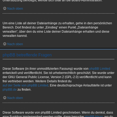
Unterstützung benötigst, wende dich bitte an die Board-Administration.
Nach oben
Kann ich eine Übersicht all meiner Dateianhänge erhalten?
Um eine Liste all deiner Dateianhänge zu erhalten, gehe in den persönlichen
Bereich. Dort findest du unter „Einstieg“ einen Punkt „Dateianhänge
verwalten“, über den du eine Liste deiner Dateianhänge erhalten und diese
verwalten kannst.
Nach oben
phpBB betreffende Fragen
Wer hat diese Forensoftware entwickelt?
Diese Software (in ihrer unmodifizierten Fassung) wurde von
phpBB Limited
entwickelt und veröffentlicht. Sie ist urheberrechtlich geschützt. Sie wurde unter
der GNU General Public License, Version 2 (GPL-2.0) veröffentlicht und kann
frei vertrieben werden. Weitere Details findest du
auf der Seite von phpBB Limited
. Eine deutschsprachige Anlaufstelle ist unter
phpBB.de
zu finden.
Nach oben
Warum ist Funktion x oder y nicht enthalten?
Diese Software wurde von phpBB Limited geschrieben. Wenn du denkst, dass
eine Funktion implementiert werden sollte, dann besuche
phpBB Ideas
, wo du