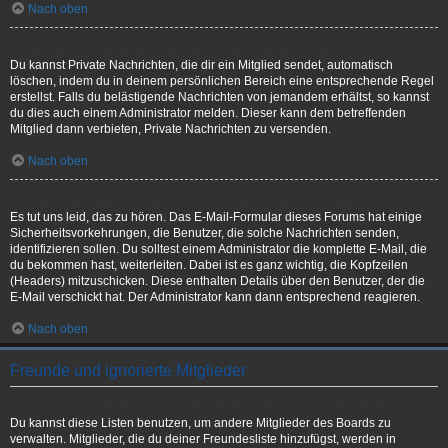
Nach oben
Ich bekomme ständig unerwünschte Private Nachrichten!
Du kannst Private Nachrichten, die dir ein Mitglied sendet, automatisch
löschen, indem du in deinem persönlichen Bereich eine entsprechende Regel
erstellst. Falls du belästigende Nachrichten von jemandem erhältst, so kannst
du dies auch einem Administrator melden. Dieser kann dem betreffenden
Mitglied dann verbieten, Private Nachrichten zu versenden.
Nach oben
Ich habe eine Spam-E-Mail von einem Mitglied dieses Forums erhalten!
Es tut uns leid, das zu hören. Das E-Mail-Formular dieses Forums hat einige
Sicherheitsvorkehrungen, die Benutzer, die solche Nachrichten senden,
identifizieren sollen. Du solltest einem Administrator die komplette E-Mail, die
du bekommen hast, weiterleiten. Dabei ist es ganz wichtig, die Kopfzeilen
(Headers) mitzuschicken. Diese enthalten Details über den Benutzer, der die
E-Mail verschickt hat. Der Administrator kann dann entsprechend reagieren.
Nach oben
Freunde und ignorierte Mitglieder
Wozu benötige ich die Listen der Freunde und ignorierten Mitglieder?
Du kannst diese Listen benutzen, um andere Mitglieder des Boards zu
verwalten. Mitglieder, die du deiner Freundesliste hinzufügst, werden in