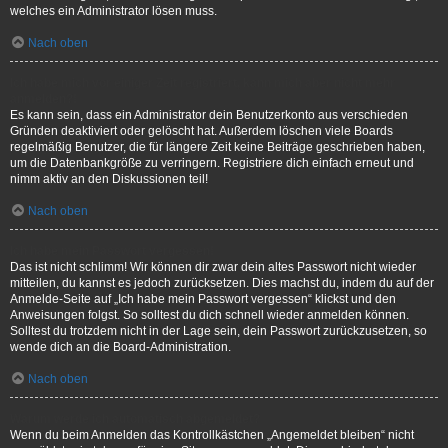
welches ein Administrator lösen muss.
Nach oben
Ich habe mich vor einiger Zeit registriert, kann mich aber nicht mehr
anmelden?!
Es kann sein, dass ein Administrator dein Benutzerkonto aus verschieden
Gründen deaktiviert oder gelöscht hat. Außerdem löschen viele Boards
regelmäßig Benutzer, die für längere Zeit keine Beiträge geschrieben haben,
um die Datenbankgröße zu verringern. Registriere dich einfach erneut und
nimm aktiv an den Diskussionen teil!
Nach oben
Ich habe mein Passwort vergessen!
Das ist nicht schlimm! Wir können dir zwar dein altes Passwort nicht wieder
mitteilen, du kannst es jedoch zurücksetzen. Dies machst du, indem du auf der
Anmelde-Seite auf „Ich habe mein Passwort vergessen“ klickst und den
Anweisungen folgst. So solltest du dich schnell wieder anmelden können.
Solltest du trotzdem nicht in der Lage sein, dein Passwort zurückzusetzen, so
wende dich an die Board-Administration.
Nach oben
Warum werde ich automatisch abgemeldet?
Wenn du beim Anmelden das Kontrollkästchen „Angemeldet bleiben“ nicht