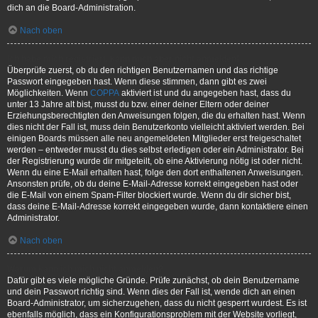
dich an die Board-Administration.
Nach oben
Ich habe mich registriert, kann mich aber nicht anmelden!
Überprüfe zuerst, ob du den richtigen Benutzernamen und das richtige
Passwort eingegeben hast. Wenn diese stimmen, dann gibt es zwei
Möglichkeiten. Wenn
COPPA
aktiviert ist und du angegeben hast, dass du
unter 13 Jahre alt bist, musst du bzw. einer deiner Eltern oder deiner
Erziehungsberechtigten den Anweisungen folgen, die du erhalten hast. Wenn
dies nicht der Fall ist, muss dein Benutzerkonto vielleicht aktiviert werden. Bei
einigen Boards müssen alle neu angemeldeten Mitglieder erst freigeschaltet
werden – entweder musst du dies selbst erledigen oder ein Administrator. Bei
der Registrierung wurde dir mitgeteilt, ob eine Aktivierung nötig ist oder nicht.
Wenn du eine E-Mail erhalten hast, folge den dort enthaltenen Anweisungen.
Ansonsten prüfe, ob du deine E-Mail-Adresse korrekt eingegeben hast oder
die E-Mail von einem Spam-Filter blockiert wurde. Wenn du dir sicher bist,
dass deine E-Mail-Adresse korrekt eingegeben wurde, dann kontaktiere einen
Administrator.
Nach oben
Warum kann ich mich nicht anmelden?
Dafür gibt es viele mögliche Gründe. Prüfe zunächst, ob dein Benutzername
und dein Passwort richtig sind. Wenn dies der Fall ist, wende dich an einen
Board-Administrator, um sicherzugehen, dass du nicht gesperrt wurdest. Es ist
ebenfalls möglich, dass ein Konfigurationsproblem mit der Website vorliegt,