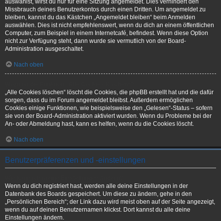
auswählst, wirst du nur für eine Sitzung angemeldet. Dies verhindert den
Missbrauch deines Benutzerkontos durch einen Dritten. Um angemeldet zu
bleiben, kannst du das Kästchen „Angemeldet bleiben“ beim Anmelden
auswählen. Dies ist nicht empfehlenswert, wenn du dich an einem öffentlichen
Computer, zum Beispiel in einem Internetcafé, befindest. Wenn diese Option
nicht zur Verfügung steht, dann wurde sie vermutlich von der Board-
Administration ausgeschaltet.
Nach oben
Wozu ist die Funktion „Alle Cookies löschen“?
„Alle Cookies löschen“ löscht die Cookies, die phpBB erstellt hat und die dafür
sorgen, dass du im Forum angemeldet bleibst. Außerdem ermöglichen
Cookies einige Funktionen, wie beispielsweise den „Gelesen“-Status – sofern
sie von der Board-Administration aktiviert wurden. Wenn du Probleme bei der
An- oder Abmeldung hast, kann es helfen, wenn du die Cookies löscht.
Nach oben
Benutzerpräferenzen und -einstellungen
Wie kann ich meine Einstellungen ändern?
Wenn du dich registriert hast, werden alle deine Einstellungen in der
Datenbank des Boards gespeichert. Um diese zu ändern, gehe in den
„Persönlichen Bereich“; der Link dazu wird meist oben auf der Seite angezeigt,
wenn du auf deinen Benutzernamen klickst. Dort kannst du alle deine
Einstellungen ändern.