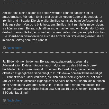
Was sind Smilies?
Smilies sind kleine Bilder, die benutzt werden können, um ein Gefühl
auszudrücken. Für jeden Smilie gibt es einen kurzen Code, z. B. bedeutet :)
fröhlich und :( traurig. Die Liste aller Smilies kannst du beim Verfassen eines
Beitrags sehen. Versuche bitte trotzdem, Smilies nicht zu häufig zu benutzen,
sie können einen Beitrag schnell unlesbar machen und ein Moderator könnte
deshalb deinen Beitrag entsprechend überarbeiten oder gar komplett löschen.
Die Board-Administration kann auch die Anzahl der Smilies begrenzen, die du
in einem Beitrag benutzen kannst.
Nach oben
Kann ich Bilder in meine Beiträge einfügen?
Ja, Bilder können in deinem Beitrag angezeigt werden. Wenn die
Administration Dateianhänge erlaubt hat, kannst du das Bild auch direkt
hochladen. Ansonsten musst du zu einem Bild verlinken, das auf einem
öffentlich zugänglichen Server liegt, z. B. http://www.domain.tld/mein-bild.gif.
Du kannst weder Bilder verlinken, die sich auf deinem eigenen PC befinden
(außer es ist ein öffentlich zugänglicher Server), noch zu Bildern, die nur nach
einer Anmeldung verfügbar sind, z. B. Hotmail- oder Yahoo-Mailboxen, mit
einem Passwort geschützte Seiten usw. Um das Bild anzuzeigen, benutze den
BBCode-Tag „[img]“.
Nach oben