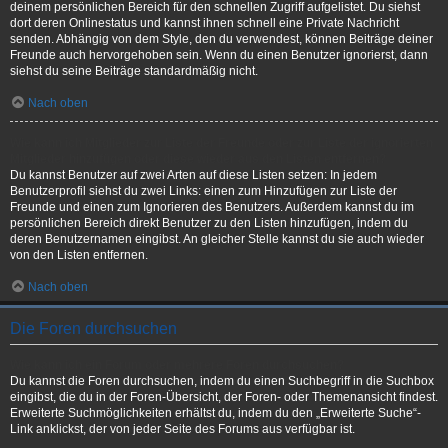
deinem persönlichen Bereich für den schnellen Zugriff aufgelistet. Du siehst
dort deren Onlinestatus und kannst ihnen schnell eine Private Nachricht
senden. Abhängig von dem Style, den du verwendest, können Beiträge deiner
Freunde auch hervorgehoben sein. Wenn du einen Benutzer ignorierst, dann
siehst du seine Beiträge standardmäßig nicht.
Nach oben
Wie kann ich Mitglieder zur Liste der Freunde oder zur Liste der ignorierten
Mitglieder hinzufügen oder diese wieder aus den Listen entfernen?
Du kannst Benutzer auf zwei Arten auf diese Listen setzen: In jedem
Benutzerprofil siehst du zwei Links: einen zum Hinzufügen zur Liste der
Freunde und einen zum Ignorieren des Benutzers. Außerdem kannst du im
persönlichen Bereich direkt Benutzer zu den Listen hinzufügen, indem du
deren Benutzernamen eingibst. An gleicher Stelle kannst du sie auch wieder
von den Listen entfernen.
Nach oben
Die Foren durchsuchen
Wie kann ich ein Forum oder mehrere Foren durchsuchen?
Du kannst die Foren durchsuchen, indem du einen Suchbegriff in die Suchbox
eingibst, die du in der Foren-Übersicht, der Foren- oder Themenansicht findest.
Erweiterte Suchmöglichkeiten erhältst du, indem du den „Erweiterte Suche“-
Link anklickst, der von jeder Seite des Forums aus verfügbar ist.