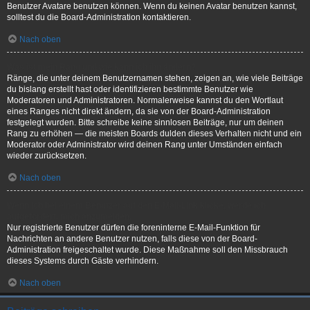
Benutzer Avatare benutzen können. Wenn du keinen Avatar benutzen kannst,
solltest du die Board-Administration kontaktieren.
Nach oben
Was ist mein Rang und wie kann ich ihn ändern?
Ränge, die unter deinem Benutzernamen stehen, zeigen an, wie viele Beiträge
du bislang erstellt hast oder identifizieren bestimmte Benutzer wie
Moderatoren und Administratoren. Normalerweise kannst du den Wortlaut
eines Ranges nicht direkt ändern, da sie von der Board-Administration
festgelegt wurden. Bitte schreibe keine sinnlosen Beiträge, nur um deinen
Rang zu erhöhen — die meisten Boards dulden dieses Verhalten nicht und ein
Moderator oder Administrator wird deinen Rang unter Umständen einfach
wieder zurücksetzen.
Nach oben
Wenn ich bei einem Benutzer auf den E-Mail-Link klicke, werde ich
aufgefordert, mich anzumelden.
Nur registrierte Benutzer dürfen die foreninterne E-Mail-Funktion für
Nachrichten an andere Benutzer nutzen, falls diese von der Board-
Administration freigeschaltet wurde. Diese Maßnahme soll den Missbrauch
dieses Systems durch Gäste verhindern.
Nach oben