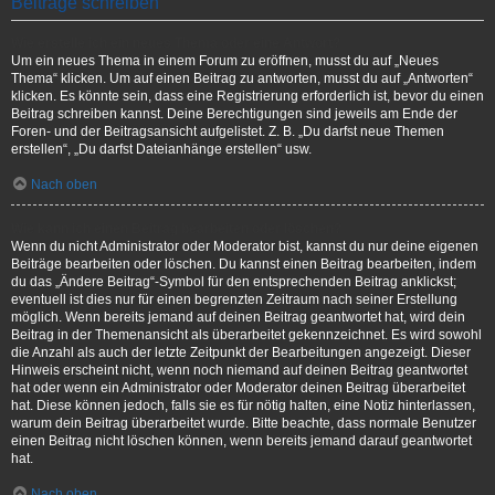
Beiträge schreiben
Wie erstelle ich ein neues Thema oder eine Antwort?
Um ein neues Thema in einem Forum zu eröffnen, musst du auf „Neues
Thema“ klicken. Um auf einen Beitrag zu antworten, musst du auf „Antworten“
klicken. Es könnte sein, dass eine Registrierung erforderlich ist, bevor du einen
Beitrag schreiben kannst. Deine Berechtigungen sind jeweils am Ende der
Foren- und der Beitragsansicht aufgelistet. Z. B. „Du darfst neue Themen
erstellen“, „Du darfst Dateianhänge erstellen“ usw.
Nach oben
Wie kann ich einen Beitrag bearbeiten oder löschen?
Wenn du nicht Administrator oder Moderator bist, kannst du nur deine eigenen
Beiträge bearbeiten oder löschen. Du kannst einen Beitrag bearbeiten, indem
du das „Ändere Beitrag“-Symbol für den entsprechenden Beitrag anklickst;
eventuell ist dies nur für einen begrenzten Zeitraum nach seiner Erstellung
möglich. Wenn bereits jemand auf deinen Beitrag geantwortet hat, wird dein
Beitrag in der Themenansicht als überarbeitet gekennzeichnet. Es wird sowohl
die Anzahl als auch der letzte Zeitpunkt der Bearbeitungen angezeigt. Dieser
Hinweis erscheint nicht, wenn noch niemand auf deinen Beitrag geantwortet
hat oder wenn ein Administrator oder Moderator deinen Beitrag überarbeitet
hat. Diese können jedoch, falls sie es für nötig halten, eine Notiz hinterlassen,
warum dein Beitrag überarbeitet wurde. Bitte beachte, dass normale Benutzer
einen Beitrag nicht löschen können, wenn bereits jemand darauf geantwortet
hat.
Nach oben