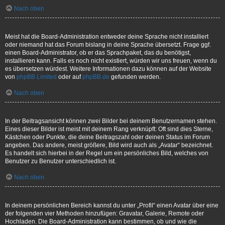
Nach oben
Meine Sprache steht auf diesem Board nicht zur Auswahl!
Meist hat die Board-Administration entweder deine Sprache nicht installiert
oder niemand hat das Forum bislang in deine Sprache übersetzt. Frage ggf.
einen Board-Administrator, ob er das Sprachpaket, das du benötigst,
installieren kann. Falls es noch nicht existiert, würden wir uns freuen, wenn du
es übersetzen würdest. Weitere Informationen dazu können auf der Website
von
phpBB Limited
oder auf
phpBB.de
gefunden werden.
Nach oben
Was sind das für Bilder, die bei meinem Benutzernamen angezeigt werden?
In der Beitragsansicht können zwei Bilder bei deinem Benutzernamen stehen.
Eines dieser Bilder ist meist mit deinem Rang verknüpft: Oft sind dies Sterne,
Kästchen oder Punkte, die deine Beitragszahl oder deinen Status im Forum
angeben. Das andere, meist größere, Bild wird auch als „Avatar“ bezeichnet.
Es handelt sich hierbei in der Regel um ein persönliches Bild, welches von
Benutzer zu Benutzer unterschiedlich ist.
Nach oben
Wie verwende ich einen Avatar?
In deinem persönlichen Bereich kannst du unter „Profil“ einen Avatar über eine
der folgenden vier Methoden hinzufügen: Gravatar, Galerie, Remote oder
Hochladen. Die Board-Administration kann bestimmen, ob und wie die