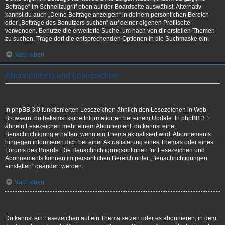
Beiträge“ im Schnellzugriff oben auf der Boardseite auswählst. Alternativ
kannst du auch „Deine Beiträge anzeigen“ in deinem persönlichen Bereich
oder „Beiträge des Benutzers suchen“ auf deiner eigenen Profilseite
verwenden. Benutze die erweiterte Suche, um nach von dir erstellen Themen
zu suchen. Trage dort die entsprechenden Optionen in die Suchmaske ein.
Nach oben
Abonnements und Lesezeichen
Was ist der Unterschied zwischen einem Lesezeichen und einem
Abonnements für ein Thema oder Forum?
In phpBB 3.0 funktionierten Lesezeichen ähnlich den Lesezeichen in Web-
Browsern: du bekamst keine Informationen bei einem Update. In phpBB 3.1
ähneln Lesezeichen mehr einem Abonnement: du kannst eine
Benachrichtigung erhalten, wenn ein Thema aktualisiert wird. Abonnements
hingegen informieren dich bei einer Aktualisierung eines Themas oder eines
Forums des Boards. Die Benachrichtigungsoptionen für Lesezeichen und
Abonnements können im persönlichen Bereich unter „Benachrichtigungen
einstellen“ geändert werden.
Nach oben
Wie kann ich ein Lesezeichen auf ein Thema setzen oder ein Thema
abonnieren?
Du kannst ein Lesezeichen auf ein Thema setzen oder es abonnieren, in dem