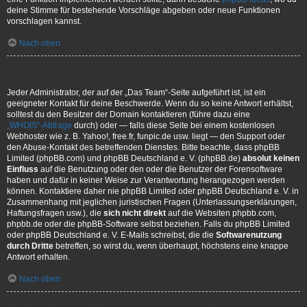
deine Stimme für bestehende Vorschläge abgeben oder neue Funktionen
vorschlagen kannst.
Nach oben
An wen soll ich mich wenden, falls es Beschwerden oder juristische
Anfragen zu diesem Forum gibt?
Jeder Administrator, der auf der „Das Team“-Seite aufgeführt ist, ist ein
geeigneter Kontakt für deine Beschwerde. Wenn du so keine Antwort erhältst,
solltest du den Besitzer der Domain kontaktieren (führe dazu eine
„WHOIS“-Abfrage
durch) oder — falls diese Seite bei einem kostenlosen
Webhoster wie z. B. Yahoo!, free.fr, funpic.de usw. liegt — den Support oder
den Abuse-Kontakt des betreffenden Dienstes. Bitte beachte, dass phpBB
Limited (phpBB.com) und phpBB Deutschland e. V. (phpBB.de)
absolut keinen
Einfluss
auf die Benutzung oder den oder die Benutzer der Forensoftware
haben und dafür in keiner Weise zur Verantwortung herangezogen werden
können. Kontaktiere daher nie phpBB Limited oder phpBB Deutschland e. V. in
Zusammenhang mit jeglichen juristischen Fragen (Unterlassungserklärungen,
Haftungsfragen usw.), die
sich nicht direkt
auf die Websiten phpbb.com,
phpbb.de oder die phpBB-Software selbst beziehen. Falls du phpBB Limited
oder phpBB Deutschland e. V. E-Mails schreibst, die die
Softwarenutzung
durch Dritte
betreffen, so wirst du, wenn überhaupt, höchstens eine knappe
Antwort erhalten.
Nach oben
Wie kann ich einen Administrator des Boards kontaktieren?