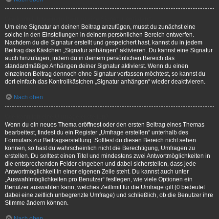
Wie kann ich meinem Beitrag eine Signatur anfügen?
Um eine Signatur an deinen Beitrag anzufügen, musst du zunächst eine
solche in den Einstellungen in deinem persönlichen Bereich entwerfen.
Nachdem du die Signatur erstellt und gespeichert hast, kannst du in jedem
Beitrag das Kästchen „Signatur anhängen“ aktivieren. Du kannst eine Signatur
auch hinzufügen, indem du in deinem persönlichen Bereich das
standardmäßige Anhängen deiner Signatur aktivierst. Wenn du einen
einzelnen Beitrag dennoch ohne Signatur verfassen möchtest, so kannst du
dort einfach das Kontrollkästchen „Signatur anhängen“ wieder deaktivieren.
Nach oben
Wie kann ich eine Umfrage erstellen?
Wenn du ein neues Thema eröffnest oder den ersten Beitrag eines Themas
bearbeitest, findest du ein Register „Umfrage erstellen“ unterhalb des
Formulars zur Beitragserstellung. Solltest du diesen Bereich nicht sehen
können, so hast du wahrscheinlich nicht die Berechtigung, Umfragen zu
erstellen. Du solltest einen Titel und mindestens zwei Antwortmöglichkeiten in
die entsprechenden Felder eingeben und dabei sicherstellen, dass jede
Antwortmöglichkeit in einer eigenen Zeile steht. Du kannst auch unter
„Auswahlmöglichkeiten pro Benutzer“ festlegen, wie viele Optionen ein
Benutzer auswählen kann, welches Zeitlimit für die Umfrage gilt (0 bedeutet
dabei eine zeitlich unbegrenzte Umfrage) und schließlich, ob die Benutzer ihre
Stimme ändern können.
Nach oben