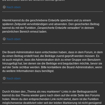
Nach oben
Was bewirkt die „Speichern“-Schaltfläche beim Schreiben eines Beitrags?
Hiermit kannst du die geschriebene Entwürfe speichern und zu einem
späteren Zeitpunkt vervollständigen und absenden. Den gesicherten Beitrag
kannst du mit der Funktion „Gespeicherte Entwürfe verwalten“ in deinem
persönlichen Bereich erneut laden.
Nach oben
Warum muss mein Beitrag erst freigegeben werden?
Die Board-Administration kann entschieden haben, dass in dem Forum, in dem
du einen Beitrag erstellt hast, die Beiträge zuerst geprüft werden müssen. Es
ist auch möglich, dass die Administration dich zu einer Gruppe von Benutzern
hinzugefügt hat, bei denen sie die Beiträge erst begutachten möchte, bevor sie
auf der Seite sichtbar werden. Bitte kontaktiere die Board-Administration, wenn
du weitere Informationen dazu benötigst.
Nach oben
Wie markiere ich ein Thema als neu?
Durch Klicken des „Thema als neu markieren“-Links in der Beitragsansicht
kannst du das Thema wieder ganz nach oben auf die erste Seite des Forums
holen. Wenn du den entsprechenden Link nicht siehst, dann ist die Funktion
möglicherweise deaktiviert oder seit der letzten Markierung ist nicht genügend