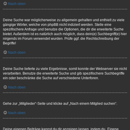
Nach oben
Weshalb erhalte ich bei der Suche keine Ergebnisse?
Deine Suche war möglicherweise zu allgemein gehalten und enthielt zu viele
gängige Wörter, welche von phpBB nicht indiziert werden. Stelle eine
spezifischere Anfrage und benutze die Optionen, die dir die erweiterte Suche
bietet. Außerdem ist es natürlich auch möglich, dass dein(e) Suchbegriff(e) hier
nirgends im Forum verwendet wurden. Prüfe ggf. die Rechtschreibung der
Begriffe!
Nach oben
Warum bekomme ich bei der Suche eine leere Seite?
Deine Suche lieferte zu viele Ergebnisse, somit konnte der Webserver sie nicht
verarbeiten. Benutze die erweiterte Suche und gib spezifischere Suchbegriffe
ein oder beschränke die Suche auf verschiedene Unterforen.
Nach oben
Wie kann ich nach Mitgliedern suchen?
Gehe zur „Mitglieder“-Seite und klicke auf „Nach einem Mitglied suchen“.
Nach oben
Wie kann ich meine eigenen Beiträge und Themen finden?
Deine eigenen Beiträge kannst du dir anzeigen lassen, indem du „Eigene