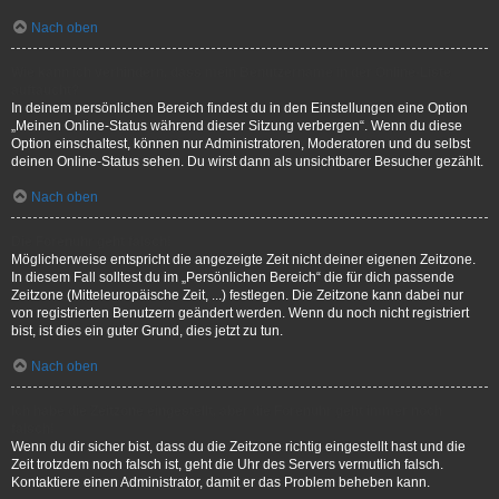
Nach oben
Wie kann ich verhindern, dass mein Benutzername in der Online-Liste
auftaucht?
In deinem persönlichen Bereich findest du in den Einstellungen eine Option
„Meinen Online-Status während dieser Sitzung verbergen“. Wenn du diese
Option einschaltest, können nur Administratoren, Moderatoren und du selbst
deinen Online-Status sehen. Du wirst dann als unsichtbarer Besucher gezählt.
Nach oben
Die Forenuhr geht falsch!
Möglicherweise entspricht die angezeigte Zeit nicht deiner eigenen Zeitzone.
In diesem Fall solltest du im „Persönlichen Bereich“ die für dich passende
Zeitzone (Mitteleuropäische Zeit, ...) festlegen. Die Zeitzone kann dabei nur
von registrierten Benutzern geändert werden. Wenn du noch nicht registriert
bist, ist dies ein guter Grund, dies jetzt zu tun.
Nach oben
Ich habe die Zeitzone eingestellt, aber die Forenuhr geht immer noch
falsch!
Wenn du dir sicher bist, dass du die Zeitzone richtig eingestellt hast und die
Zeit trotzdem noch falsch ist, geht die Uhr des Servers vermutlich falsch.
Kontaktiere einen Administrator, damit er das Problem beheben kann.