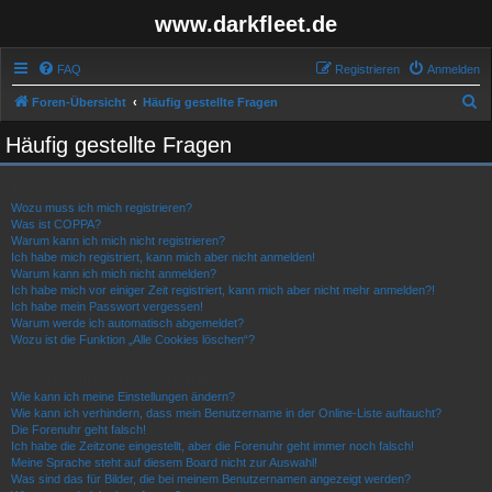
www.darkfleet.de
FAQ
Registrieren
Anmelden
S
Foren-Übersicht
Häufig gestellte Fragen
u
Häufig gestellte Fragen
c
h
Registrierung und Anmeldung
e
Wozu muss ich mich registrieren?
Was ist COPPA?
Warum kann ich mich nicht registrieren?
Ich habe mich registriert, kann mich aber nicht anmelden!
Warum kann ich mich nicht anmelden?
Ich habe mich vor einiger Zeit registriert, kann mich aber nicht mehr anmelden?!
Ich habe mein Passwort vergessen!
Warum werde ich automatisch abgemeldet?
Wozu ist die Funktion „Alle Cookies löschen“?
Benutzerpräferenzen und -einstellungen
Wie kann ich meine Einstellungen ändern?
Wie kann ich verhindern, dass mein Benutzername in der Online-Liste auftaucht?
Die Forenuhr geht falsch!
Ich habe die Zeitzone eingestellt, aber die Forenuhr geht immer noch falsch!
Meine Sprache steht auf diesem Board nicht zur Auswahl!
Was sind das für Bilder, die bei meinem Benutzernamen angezeigt werden?