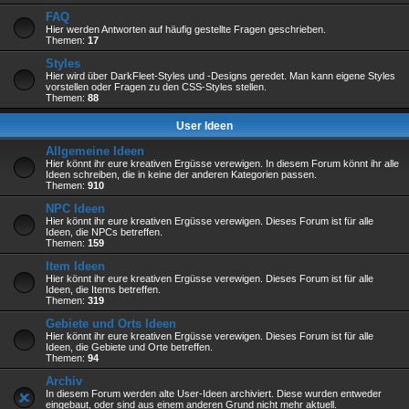
FAQ
Hier werden Antworten auf häufig gestellte Fragen geschrieben.
Themen:
17
Styles
Hier wird über DarkFleet-Styles und -Designs geredet. Man kann eigene Styles
vorstellen oder Fragen zu den CSS-Styles stellen.
Themen:
88
User Ideen
Allgemeine Ideen
Hier könnt ihr eure kreativen Ergüsse verewigen. In diesem Forum könnt ihr alle
Ideen schreiben, die in keine der anderen Kategorien passen.
Themen:
910
NPC Ideen
Hier könnt ihr eure kreativen Ergüsse verewigen. Dieses Forum ist für alle
Ideen, die NPCs betreffen.
Themen:
159
Item Ideen
Hier könnt ihr eure kreativen Ergüsse verewigen. Dieses Forum ist für alle
Ideen, die Items betreffen.
Themen:
319
Gebiete und Orts Ideen
Hier könnt ihr eure kreativen Ergüsse verewigen. Dieses Forum ist für alle
Ideen, die Gebiete und Orte betreffen.
Themen:
94
Archiv
In diesem Forum werden alte User-Ideen archiviert. Diese wurden entweder
eingebaut, oder sind aus einem anderen Grund nicht mehr aktuell.