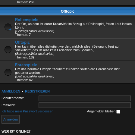
Themen:
259
Offtopic
Rollenspiele
Der Ort, an dem ihr eurer Kreativität im Bezug auf Rollenspiel, freien Lauf lassen
könnt.
(Beitragszähler deaktiviert)
Themen:
7
Offtopic
Hier kann über alles diskutiert werden, wirklich alles. (Betonung liegt auf
"diskutiert", das ist also kein Freischein zum Spamen.)
(Beitragszähler deaktiviert)
Themen:
182
Forenspiele
Um das normale Offtopic "sauber" zu halten sollten alle Forenspiele hier
gestartet werden.
(Beitragszähler deaktiviert)
Themen:
42
ANMELDEN
•
REGISTRIEREN
Benutzername:
Passwort:
Ich habe mein Passwort vergessen
Angemeldet bleiben
WER IST ONLINE?