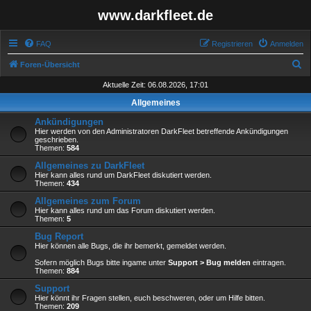
www.darkfleet.de
FAQ
Registrieren
Anmelden
S
Foren-Übersicht
u
Aktuelle Zeit: 06.08.2026, 17:01
c
Allgemeines
h
Ankündigungen
e
Hier werden von den Administratoren DarkFleet betreffende Ankündigungen
geschrieben.
Themen:
584
Allgemeines zu DarkFleet
Hier kann alles rund um DarkFleet diskutiert werden.
Themen:
434
Allgemeines zum Forum
Hier kann alles rund um das Forum diskutiert werden.
Themen:
5
Bug Report
Hier können alle Bugs, die ihr bemerkt, gemeldet werden.
Sofern möglich Bugs bitte ingame unter
Support > Bug melden
eintragen.
Themen:
884
Support
Hier könnt ihr Fragen stellen, euch beschweren, oder um Hilfe bitten.
Themen:
209