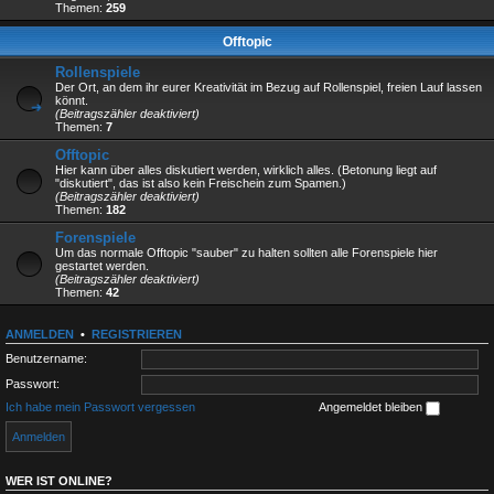
Themen:
259
Offtopic
Rollenspiele
Der Ort, an dem ihr eurer Kreativität im Bezug auf Rollenspiel, freien Lauf lassen
könnt.
(Beitragszähler deaktiviert)
Themen:
7
Offtopic
Hier kann über alles diskutiert werden, wirklich alles. (Betonung liegt auf
"diskutiert", das ist also kein Freischein zum Spamen.)
(Beitragszähler deaktiviert)
Themen:
182
Forenspiele
Um das normale Offtopic "sauber" zu halten sollten alle Forenspiele hier
gestartet werden.
(Beitragszähler deaktiviert)
Themen:
42
ANMELDEN
•
REGISTRIEREN
Benutzername:
Passwort:
Ich habe mein Passwort vergessen
Angemeldet bleiben
WER IST ONLINE?