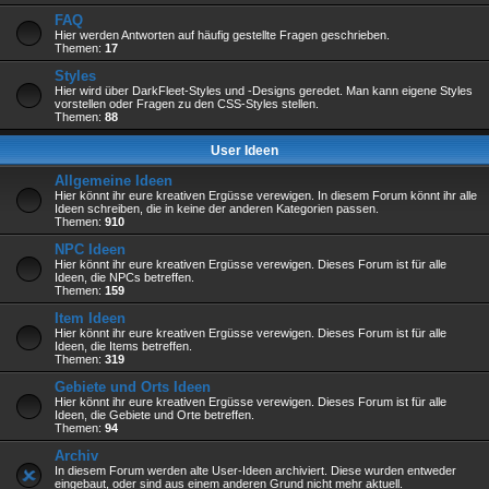
FAQ
Hier werden Antworten auf häufig gestellte Fragen geschrieben.
Themen:
17
Styles
Hier wird über DarkFleet-Styles und -Designs geredet. Man kann eigene Styles
vorstellen oder Fragen zu den CSS-Styles stellen.
Themen:
88
User Ideen
Allgemeine Ideen
Hier könnt ihr eure kreativen Ergüsse verewigen. In diesem Forum könnt ihr alle
Ideen schreiben, die in keine der anderen Kategorien passen.
Themen:
910
NPC Ideen
Hier könnt ihr eure kreativen Ergüsse verewigen. Dieses Forum ist für alle
Ideen, die NPCs betreffen.
Themen:
159
Item Ideen
Hier könnt ihr eure kreativen Ergüsse verewigen. Dieses Forum ist für alle
Ideen, die Items betreffen.
Themen:
319
Gebiete und Orts Ideen
Hier könnt ihr eure kreativen Ergüsse verewigen. Dieses Forum ist für alle
Ideen, die Gebiete und Orte betreffen.
Themen:
94
Archiv
In diesem Forum werden alte User-Ideen archiviert. Diese wurden entweder
eingebaut, oder sind aus einem anderen Grund nicht mehr aktuell.