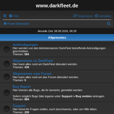
www.darkfleet.de
FAQ
Registrieren
Anmelden
S
Foren-Übersicht
u
Aktuelle Zeit: 08.08.2026, 08:28
c
Allgemeines
h
Ankündigungen
e
Hier werden von den Administratoren DarkFleet betreffende Ankündigungen
geschrieben.
Themen:
584
Allgemeines zu DarkFleet
Hier kann alles rund um DarkFleet diskutiert werden.
Themen:
434
Allgemeines zum Forum
Hier kann alles rund um das Forum diskutiert werden.
Themen:
5
Bug Report
Hier können alle Bugs, die ihr bemerkt, gemeldet werden.
Sofern möglich Bugs bitte ingame unter
Support > Bug melden
eintragen.
Themen:
884
Support
Hier könnt ihr Fragen stellen, euch beschweren, oder um Hilfe bitten.
Themen:
209