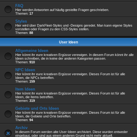
FAQ
Hier werden Antworten auf häufig gestellte Fragen geschrieben.
Themen:
17
Styles
Hier wird über DarkFleet-Styles und -Designs geredet. Man kann eigene Styles
vorstellen oder Fragen zu den CSS-Styles stellen.
Themen:
88
User Ideen
Allgemeine Ideen
Hier könnt ihr eure kreativen Ergüsse verewigen. In diesem Forum könnt ihr alle
Ideen schreiben, die in keine der anderen Kategorien passen.
Themen:
910
NPC Ideen
Hier könnt ihr eure kreativen Ergüsse verewigen. Dieses Forum ist für alle
Ideen, die NPCs betreffen.
Themen:
159
Item Ideen
Hier könnt ihr eure kreativen Ergüsse verewigen. Dieses Forum ist für alle
Ideen, die Items betreffen.
Themen:
319
Gebiete und Orts Ideen
Hier könnt ihr eure kreativen Ergüsse verewigen. Dieses Forum ist für alle
Ideen, die Gebiete und Orte betreffen.
Themen:
94
Archiv
In diesem Forum werden alte User-Ideen archiviert. Diese wurden entweder
eingebaut, oder sind aus einem anderen Grund nicht mehr aktuell.