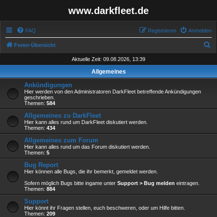
www.darkfleet.de
FAQ
Registrieren
Anmelden
S
Foren-Übersicht
u
Aktuelle Zeit: 09.08.2026, 13:39
c
Allgemeines
h
Ankündigungen
e
Hier werden von den Administratoren DarkFleet betreffende Ankündigungen
geschrieben.
Themen:
584
Allgemeines zu DarkFleet
Hier kann alles rund um DarkFleet diskutiert werden.
Themen:
434
Allgemeines zum Forum
Hier kann alles rund um das Forum diskutiert werden.
Themen:
5
Bug Report
Hier können alle Bugs, die ihr bemerkt, gemeldet werden.
Sofern möglich Bugs bitte ingame unter
Support > Bug melden
eintragen.
Themen:
884
Support
Hier könnt ihr Fragen stellen, euch beschweren, oder um Hilfe bitten.
Themen:
209