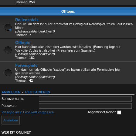
Themen:
259
Offtopic
Rollenspiele
Der Ort, an dem ihr eurer Kreativität im Bezug auf Rollenspiel, freien Lauf lassen
könnt.
(Beitragszähler deaktiviert)
Themen:
7
Offtopic
Hier kann über alles diskutiert werden, wirklich alles. (Betonung liegt auf
"diskutiert", das ist also kein Freischein zum Spamen.)
(Beitragszähler deaktiviert)
Themen:
182
Forenspiele
Um das normale Offtopic "sauber" zu halten sollten alle Forenspiele hier
gestartet werden.
(Beitragszähler deaktiviert)
Themen:
42
ANMELDEN
•
REGISTRIEREN
Benutzername:
Passwort:
Ich habe mein Passwort vergessen
Angemeldet bleiben
WER IST ONLINE?