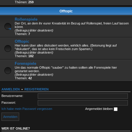
Themen:
259
Offtopic
Rollenspiele
Der Ort, an dem ihr eurer Kreativität im Bezug auf Rollenspiel, freien Lauf lassen
könnt.
(Beitragszähler deaktiviert)
Themen:
7
Offtopic
Hier kann über alles diskutiert werden, wirklich alles. (Betonung liegt auf
"diskutiert", das ist also kein Freischein zum Spamen.)
(Beitragszähler deaktiviert)
Themen:
182
Forenspiele
Um das normale Offtopic "sauber" zu halten sollten alle Forenspiele hier
gestartet werden.
(Beitragszähler deaktiviert)
Themen:
42
ANMELDEN
•
REGISTRIEREN
Benutzername:
Passwort:
Ich habe mein Passwort vergessen
Angemeldet bleiben
WER IST ONLINE?