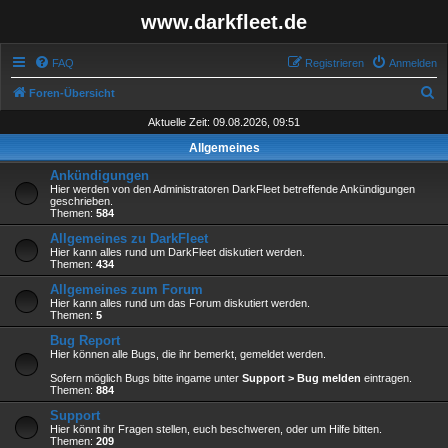
www.darkfleet.de
FAQ
Registrieren
Anmelden
S
Foren-Übersicht
u
Aktuelle Zeit: 09.08.2026, 09:51
c
Allgemeines
h
Ankündigungen
e
Hier werden von den Administratoren DarkFleet betreffende Ankündigungen
geschrieben.
Themen:
584
Allgemeines zu DarkFleet
Hier kann alles rund um DarkFleet diskutiert werden.
Themen:
434
Allgemeines zum Forum
Hier kann alles rund um das Forum diskutiert werden.
Themen:
5
Bug Report
Hier können alle Bugs, die ihr bemerkt, gemeldet werden.
Sofern möglich Bugs bitte ingame unter
Support > Bug melden
eintragen.
Themen:
884
Support
Hier könnt ihr Fragen stellen, euch beschweren, oder um Hilfe bitten.
Themen:
209