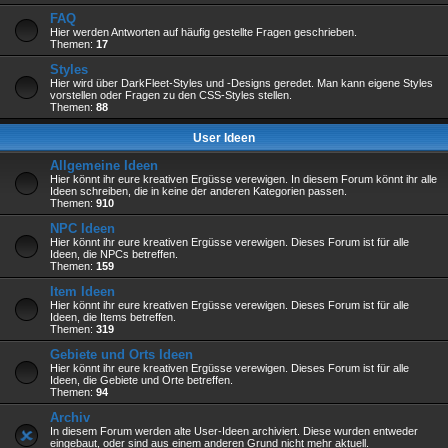
FAQ
Hier werden Antworten auf häufig gestellte Fragen geschrieben.
Themen:
17
Styles
Hier wird über DarkFleet-Styles und -Designs geredet. Man kann eigene Styles
vorstellen oder Fragen zu den CSS-Styles stellen.
Themen:
88
User Ideen
Allgemeine Ideen
Hier könnt ihr eure kreativen Ergüsse verewigen. In diesem Forum könnt ihr alle
Ideen schreiben, die in keine der anderen Kategorien passen.
Themen:
910
NPC Ideen
Hier könnt ihr eure kreativen Ergüsse verewigen. Dieses Forum ist für alle
Ideen, die NPCs betreffen.
Themen:
159
Item Ideen
Hier könnt ihr eure kreativen Ergüsse verewigen. Dieses Forum ist für alle
Ideen, die Items betreffen.
Themen:
319
Gebiete und Orts Ideen
Hier könnt ihr eure kreativen Ergüsse verewigen. Dieses Forum ist für alle
Ideen, die Gebiete und Orte betreffen.
Themen:
94
Archiv
In diesem Forum werden alte User-Ideen archiviert. Diese wurden entweder
eingebaut, oder sind aus einem anderen Grund nicht mehr aktuell.