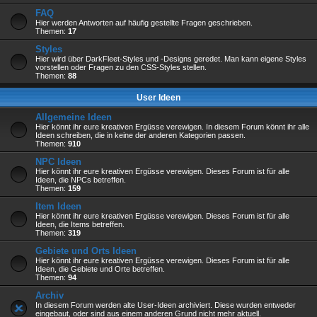
FAQ
Hier werden Antworten auf häufig gestellte Fragen geschrieben.
Themen:
17
Styles
Hier wird über DarkFleet-Styles und -Designs geredet. Man kann eigene Styles
vorstellen oder Fragen zu den CSS-Styles stellen.
Themen:
88
User Ideen
Allgemeine Ideen
Hier könnt ihr eure kreativen Ergüsse verewigen. In diesem Forum könnt ihr alle
Ideen schreiben, die in keine der anderen Kategorien passen.
Themen:
910
NPC Ideen
Hier könnt ihr eure kreativen Ergüsse verewigen. Dieses Forum ist für alle
Ideen, die NPCs betreffen.
Themen:
159
Item Ideen
Hier könnt ihr eure kreativen Ergüsse verewigen. Dieses Forum ist für alle
Ideen, die Items betreffen.
Themen:
319
Gebiete und Orts Ideen
Hier könnt ihr eure kreativen Ergüsse verewigen. Dieses Forum ist für alle
Ideen, die Gebiete und Orte betreffen.
Themen:
94
Archiv
In diesem Forum werden alte User-Ideen archiviert. Diese wurden entweder
eingebaut, oder sind aus einem anderen Grund nicht mehr aktuell.