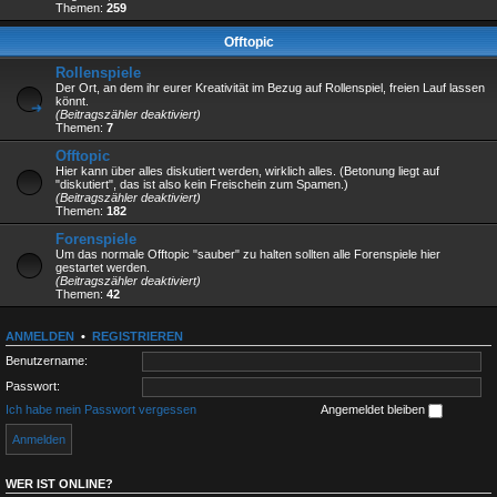
Themen:
259
Offtopic
Rollenspiele
Der Ort, an dem ihr eurer Kreativität im Bezug auf Rollenspiel, freien Lauf lassen
könnt.
(Beitragszähler deaktiviert)
Themen:
7
Offtopic
Hier kann über alles diskutiert werden, wirklich alles. (Betonung liegt auf
"diskutiert", das ist also kein Freischein zum Spamen.)
(Beitragszähler deaktiviert)
Themen:
182
Forenspiele
Um das normale Offtopic "sauber" zu halten sollten alle Forenspiele hier
gestartet werden.
(Beitragszähler deaktiviert)
Themen:
42
ANMELDEN
•
REGISTRIEREN
Benutzername:
Passwort:
Ich habe mein Passwort vergessen
Angemeldet bleiben
WER IST ONLINE?