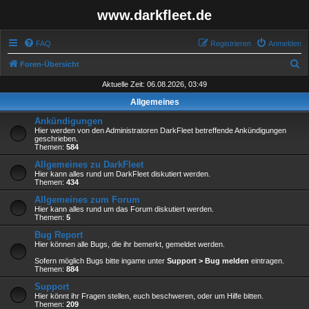
www.darkfleet.de
FAQ
Registrieren
Anmelden
S
Foren-Übersicht
u
Aktuelle Zeit: 06.08.2026, 03:49
c
Allgemeines
h
Ankündigungen
e
Hier werden von den Administratoren DarkFleet betreffende Ankündigungen
geschrieben.
Themen:
584
Allgemeines zu DarkFleet
Hier kann alles rund um DarkFleet diskutiert werden.
Themen:
434
Allgemeines zum Forum
Hier kann alles rund um das Forum diskutiert werden.
Themen:
5
Bug Report
Hier können alle Bugs, die ihr bemerkt, gemeldet werden.
Sofern möglich Bugs bitte ingame unter
Support > Bug melden
eintragen.
Themen:
884
Support
Hier könnt ihr Fragen stellen, euch beschweren, oder um Hilfe bitten.
Themen:
209