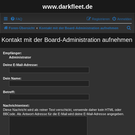
www.darkfleet.de
FAQ
Registrieren
Anmelden
S
Foren-Übersicht
Kontakt mit der Board-Administration aufnehmen
u
Kontakt mit der Board-Administration aufnehmen
c
h
Empfänger:
e
Administrator
Deine E-Mail-Adresse:
Dein Name:
Betreff:
Nachrichtentext:
Diese Nachricht wird als reiner Text verschickt, verwende daher kein HTML oder
BBCode. Als Antwort-Adresse für die E-Mail wird deine E-Mail-Adresse angegeben.