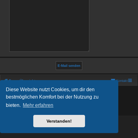
Foren-Übersicht
Kontakt
Diese Website nutzt Cookies, um dir den
Powered by
phpBB
® Forum Software © phpBB Limited
Deutsche Übersetzung durch
phpBB.de
bestmöglichen Komfort bei der Nutzung zu
Show Registration Code
bieten.
Mehr erfahren
Datenschutz
|
Nutzungsbedingungen
Verstanden!