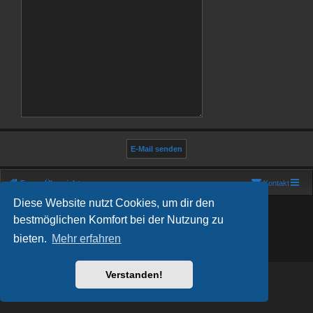
Foren-Übersicht
Kontakt
Diese Website nutzt Cookies, um dir den
Powered by
phpBB
® Forum Software © phpBB Limited
Deutsche Übersetzung durch
phpBB.de
bestmöglichen Komfort bei der Nutzung zu
Show Registration Code
bieten.
Mehr erfahren
Datenschutz
|
Nutzungsbedingungen
Verstanden!