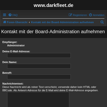
www.darkfleet.de
FAQ
Registrieren
Anmelden
S
Foren-Übersicht
Kontakt mit der Board-Administration aufnehmen
u
Kontakt mit der Board-Administration aufnehmen
c
h
Empfänger:
e
Administrator
Deine E-Mail-Adresse:
Dein Name:
Betreff:
Nachrichtentext:
Diese Nachricht wird als reiner Text verschickt, verwende daher kein HTML oder
BBCode. Als Antwort-Adresse für die E-Mail wird deine E-Mail-Adresse angegeben.