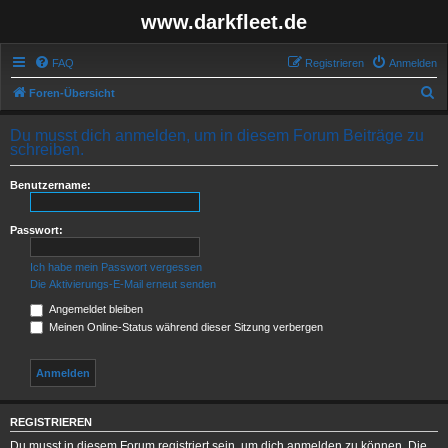
www.darkfleet.de
FAQ
Registrieren
Anmelden
S
Foren-Übersicht
u
Du musst dich anmelden, um in diesem Forum Beiträge zu
c
schreiben.
h
Benutzername:
e
Passwort:
Ich habe mein Passwort vergessen
Die Aktivierungs-E-Mail erneut senden
Angemeldet bleiben
Meinen Online-Status während dieser Sitzung verbergen
REGISTRIEREN
Du musst in diesem Forum registriert sein, um dich anmelden zu können. Die