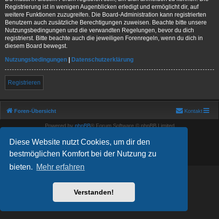
Registrierung ist in wenigen Augenblicken erledigt und ermöglicht dir, auf
weitere Funktionen zuzugreifen. Die Board-Administration kann registrierten
Benutzern auch zusätzliche Berechtigungen zuweisen. Beachte bitte unsere
Nutzungsbedingungen und die verwandten Regelungen, bevor du dich
registrierst. Bitte beachte auch die jeweiligen Forenregeln, wenn du dich in
diesem Board bewegst.
Nutzungsbedingungen
|
Datenschutzerklärung
Registrieren
Foren-Übersicht
Kontakt
Powered by
phpBB
® Forum Software © phpBB Limited
Deutsche Übersetzung durch
phpBB.de
Diese Website nutzt Cookies, um dir den
Show Registration Code
bestmöglichen Komfort bei der Nutzung zu
Datenschutz
|
Nutzungsbedingungen
bieten.
Mehr erfahren
Verstanden!