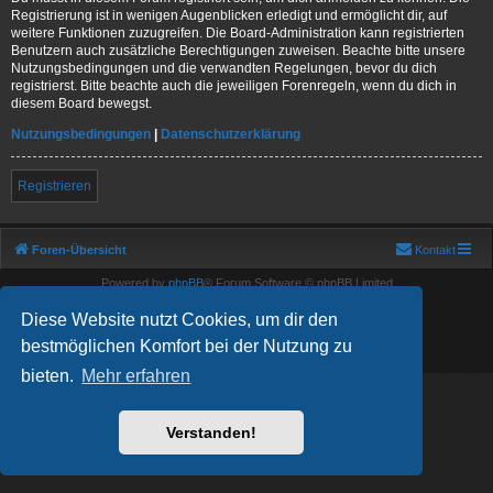
Registrierung ist in wenigen Augenblicken erledigt und ermöglicht dir, auf
weitere Funktionen zuzugreifen. Die Board-Administration kann registrierten
Benutzern auch zusätzliche Berechtigungen zuweisen. Beachte bitte unsere
Nutzungsbedingungen und die verwandten Regelungen, bevor du dich
registrierst. Bitte beachte auch die jeweiligen Forenregeln, wenn du dich in
diesem Board bewegst.
Nutzungsbedingungen
|
Datenschutzerklärung
Registrieren
Foren-Übersicht
Kontakt
Powered by
phpBB
® Forum Software © phpBB Limited
Deutsche Übersetzung durch
phpBB.de
Diese Website nutzt Cookies, um dir den
Show Registration Code
bestmöglichen Komfort bei der Nutzung zu
Datenschutz
|
Nutzungsbedingungen
bieten.
Mehr erfahren
Verstanden!