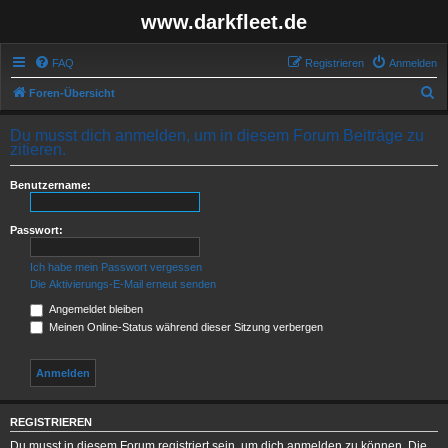
www.darkfleet.de
FAQ
Registrieren
Anmelden
S
Foren-Übersicht
u
Du musst dich anmelden, um in diesem Forum Beiträge zu
c
zitieren.
h
Benutzername:
e
Passwort:
Ich habe mein Passwort vergessen
Die Aktivierungs-E-Mail erneut senden
Angemeldet bleiben
Meinen Online-Status während dieser Sitzung verbergen
REGISTRIEREN
Du musst in diesem Forum registriert sein, um dich anmelden zu können. Die