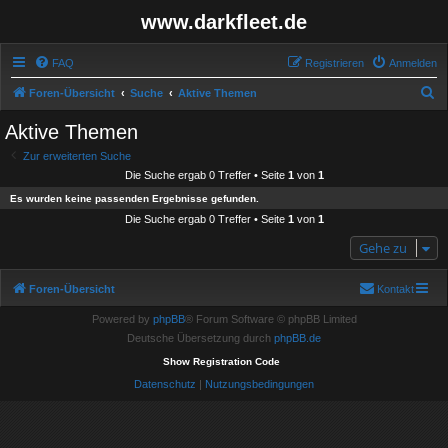
www.darkfleet.de
FAQ
Registrieren
Anmelden
S
Foren-Übersicht
Suche
Aktive Themen
u
Aktive Themen
c
Zur erweiterten Suche
h
Die Suche ergab 0 Treffer • Seite
1
von
1
e
Es wurden keine passenden Ergebnisse gefunden.
Die Suche ergab 0 Treffer • Seite
1
von
1
Gehe zu
Foren-Übersicht
Kontakt
Powered by
phpBB
® Forum Software © phpBB Limited
Deutsche Übersetzung durch
phpBB.de
Show Registration Code
Datenschutz
|
Nutzungsbedingungen