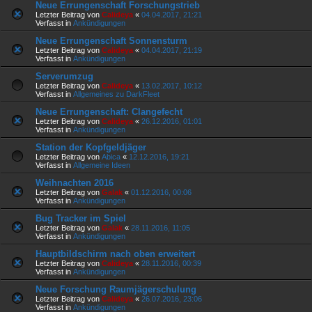
Neue Errungenschaft Forschungstrieb
Letzter Beitrag von
Calideya
«
04.04.2017, 21:21
Verfasst in
Ankündigungen
Neue Errungenschaft Sonnensturm
Letzter Beitrag von
Calideya
«
04.04.2017, 21:19
Verfasst in
Ankündigungen
Serverumzug
Letzter Beitrag von
Calideya
«
13.02.2017, 10:12
Verfasst in
Allgemeines zu DarkFleet
Neue Errungenschaft: Clangefecht
Letzter Beitrag von
Calideya
«
26.12.2016, 01:01
Verfasst in
Ankündigungen
Station der Kopfgeldjäger
Letzter Beitrag von
Abica
«
12.12.2016, 19:21
Verfasst in
Allgemeine Ideen
Weihnachten 2016
Letzter Beitrag von
Galak
«
01.12.2016, 00:06
Verfasst in
Ankündigungen
Bug Tracker im Spiel
Letzter Beitrag von
Galak
«
28.11.2016, 11:05
Verfasst in
Ankündigungen
Hauptbildschirm nach oben erweitert
Letzter Beitrag von
Calideya
«
28.11.2016, 00:39
Verfasst in
Ankündigungen
Neue Forschung Raumjägerschulung
Letzter Beitrag von
Calideya
«
26.07.2016, 23:06
Verfasst in
Ankündigungen