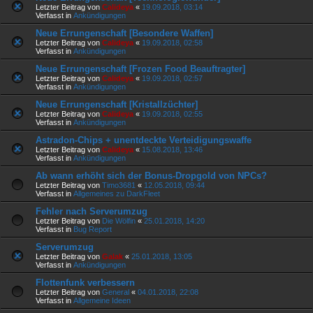
Letzter Beitrag von
Calideya
«
19.09.2018, 03:14
Verfasst in
Ankündigungen
Neue Errungenschaft [Besondere Waffen]
Letzter Beitrag von
Calideya
«
19.09.2018, 02:58
Verfasst in
Ankündigungen
Neue Errungenschaft [Frozen Food Beauftragter]
Letzter Beitrag von
Calideya
«
19.09.2018, 02:57
Verfasst in
Ankündigungen
Neue Errungenschaft [Kristallzüchter]
Letzter Beitrag von
Calideya
«
19.09.2018, 02:55
Verfasst in
Ankündigungen
Astradon-Chips + unentdeckte Verteidigungswaffe
Letzter Beitrag von
Calideya
«
15.08.2018, 13:46
Verfasst in
Ankündigungen
Ab wann erhöht sich der Bonus-Dropgold von NPCs?
Letzter Beitrag von
Timo3681
«
12.05.2018, 09:44
Verfasst in
Allgemeines zu DarkFleet
Fehler nach Serverumzug
Letzter Beitrag von
Die Wölfin
«
25.01.2018, 14:20
Verfasst in
Bug Report
Serverumzug
Letzter Beitrag von
Galak
«
25.01.2018, 13:05
Verfasst in
Ankündigungen
Flottenfunk verbessern
Letzter Beitrag von
General
«
04.01.2018, 22:08
Verfasst in
Allgemeine Ideen