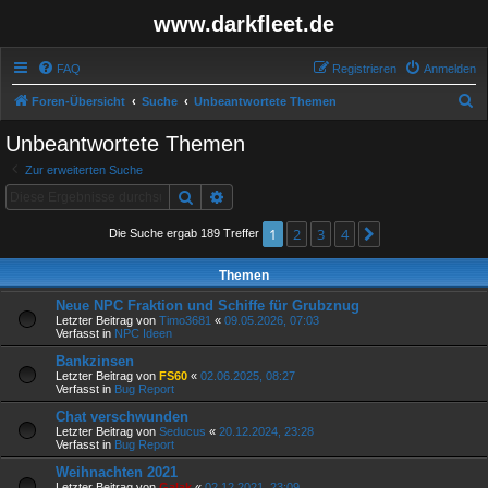
www.darkfleet.de
FAQ
Registrieren
Anmelden
S
Foren-Übersicht
Suche
Unbeantwortete Themen
u
Unbeantwortete Themen
c
Zur erweiterten Suche
h
Suche
Erweiterte Suche
e
1
2
3
4
Nächste
Die Suche ergab 189 Treffer
Themen
Neue NPC Fraktion und Schiffe für Grubznug
Letzter Beitrag von
Timo3681
«
09.05.2026, 07:03
Verfasst in
NPC Ideen
Bankzinsen
Letzter Beitrag von
FS60
«
02.06.2025, 08:27
Verfasst in
Bug Report
Chat verschwunden
Letzter Beitrag von
Seducus
«
20.12.2024, 23:28
Verfasst in
Bug Report
Weihnachten 2021
Letzter Beitrag von
Galak
«
02.12.2021, 23:09