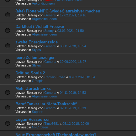
Verfasst in
Ankündigungen
(alte) Flotten-NPC (wieder) attraktiver machen
Letzter Beitrag von
General
«
17.02.2021, 19:10
Verfasst in
Allgemeine Ideen
Darkfleet / Weltall Freewar
Letzter Beitrag von
Scotty
«
03.01.2021, 21:50
Verfasst in
Allgemeine Ideen
zweite Energieanzeige
Letzter Beitrag von
General
«
08.11.2020, 16:54
Verfasst in
Styles
leere Zeilen anzeigen
Letzter Beitrag von
General
«
10.09.2020, 16:27
Verfasst in
Styles
Drifting Souls 2
Letzter Beitrag von
Captain Erbse
«
06.03.2020, 01:54
Verfasst in
Offtopic
Mehr Zurück-Links
Letzter Beitrag von
General
«
04.11.2019, 14:53
Verfasst in
Allgemeine Ideen
Beruf Tanker im Nicht-Tankschiff
Letzter Beitrag von
General
«
02.11.2019, 13:39
Verfasst in
Support
Logan-Ressourcer
Letzter Beitrag von
Timo3681
«
05.12.2018, 20:09
Verfasst in
NPC Ideen
Neue Errungenschaft [Technologiewunder]