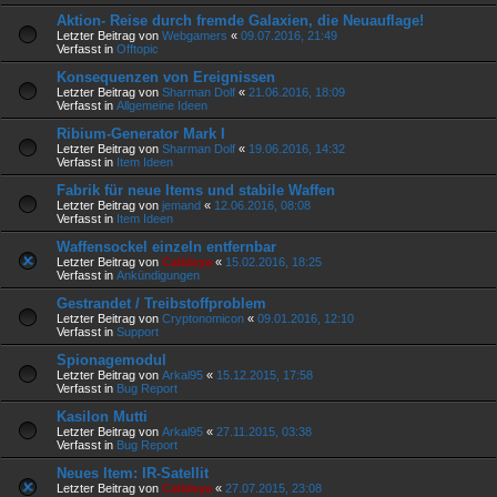
Aktion- Reise durch fremde Galaxien, die Neuauflage!
Letzter Beitrag von
Webgamers
«
09.07.2016, 21:49
Verfasst in
Offtopic
Konsequenzen von Ereignissen
Letzter Beitrag von
Sharman Dolf
«
21.06.2016, 18:09
Verfasst in
Allgemeine Ideen
Ribium-Generator Mark I
Letzter Beitrag von
Sharman Dolf
«
19.06.2016, 14:32
Verfasst in
Item Ideen
Fabrik für neue Items und stabile Waffen
Letzter Beitrag von
jemand
«
12.06.2016, 08:08
Verfasst in
Item Ideen
Waffensockel einzeln entfernbar
Letzter Beitrag von
Calideya
«
15.02.2016, 18:25
Verfasst in
Ankündigungen
Gestrandet / Treibstoffproblem
Letzter Beitrag von
Cryptonomicon
«
09.01.2016, 12:10
Verfasst in
Support
Spionagemodul
Letzter Beitrag von
Arkal95
«
15.12.2015, 17:58
Verfasst in
Bug Report
Kasilon Mutti
Letzter Beitrag von
Arkal95
«
27.11.2015, 03:38
Verfasst in
Bug Report
Neues Item: IR-Satellit
Letzter Beitrag von
Calideya
«
27.07.2015, 23:08