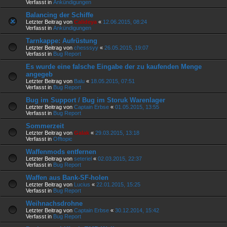
Verfasst in
Ankündigungen
Balancing der Schiffe
Letzter Beitrag von
Calideya
«
12.06.2015, 08:24
Verfasst in
Ankündigungen
Tarnkappe: Aufrüstung
Letzter Beitrag von
chesssyy
«
26.05.2015, 19:07
Verfasst in
Bug Report
Es wurde eine falsche Eingabe der zu kaufenden Menge
angegeb
Letzter Beitrag von
Balu
«
18.05.2015, 07:51
Verfasst in
Bug Report
Bug im Support / Bug im Storuk Warenlager
Letzter Beitrag von
Captain Erbse
«
01.05.2015, 13:55
Verfasst in
Bug Report
Sommerzeit
Letzter Beitrag von
Galak
«
29.03.2015, 13:18
Verfasst in
Offtopic
Waffenmods entfernen
Letzter Beitrag von
seteriel
«
02.03.2015, 22:37
Verfasst in
Bug Report
Waffen aus Bank-SF-holen
Letzter Beitrag von
Lucius
«
22.01.2015, 15:25
Verfasst in
Bug Report
Weihnachsdrohne
Letzter Beitrag von
Captain Erbse
«
30.12.2014, 15:42
Verfasst in
Bug Report