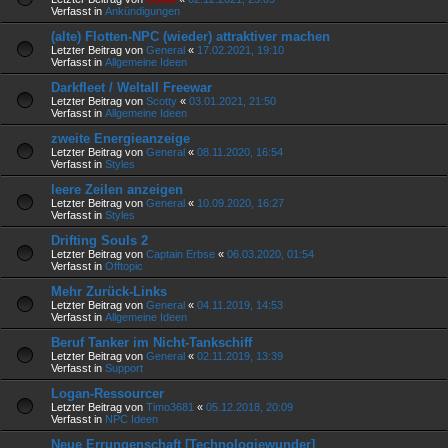
Verfasst in
Ankündigungen
(alte) Flotten-NPC (wieder) attraktiver machen
Letzter Beitrag von
General
«
17.02.2021, 19:10
Verfasst in
Allgemeine Ideen
Darkfleet / Weltall Freewar
Letzter Beitrag von
Scotty
«
03.01.2021, 21:50
Verfasst in
Allgemeine Ideen
zweite Energieanzeige
Letzter Beitrag von
General
«
08.11.2020, 16:54
Verfasst in
Styles
leere Zeilen anzeigen
Letzter Beitrag von
General
«
10.09.2020, 16:27
Verfasst in
Styles
Drifting Souls 2
Letzter Beitrag von
Captain Erbse
«
06.03.2020, 01:54
Verfasst in
Offtopic
Mehr Zurück-Links
Letzter Beitrag von
General
«
04.11.2019, 14:53
Verfasst in
Allgemeine Ideen
Beruf Tanker im Nicht-Tankschiff
Letzter Beitrag von
General
«
02.11.2019, 13:39
Verfasst in
Support
Logan-Ressourcer
Letzter Beitrag von
Timo3681
«
05.12.2018, 20:09
Verfasst in
NPC Ideen
Neue Errungenschaft [Technologiewunder]