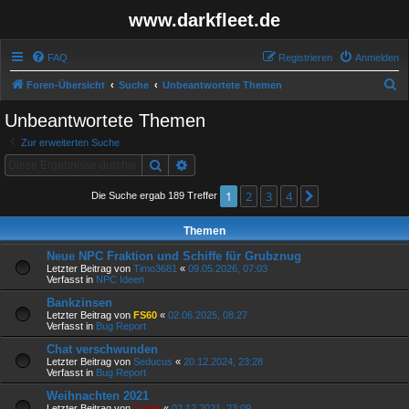
www.darkfleet.de
FAQ
Registrieren
Anmelden
S
Foren-Übersicht
Suche
Unbeantwortete Themen
u
Unbeantwortete Themen
c
Zur erweiterten Suche
h
Suche
Erweiterte Suche
e
1
2
3
4
Nächste
Die Suche ergab 189 Treffer
Themen
Neue NPC Fraktion und Schiffe für Grubznug
Letzter Beitrag von
Timo3681
«
09.05.2026, 07:03
Verfasst in
NPC Ideen
Bankzinsen
Letzter Beitrag von
FS60
«
02.06.2025, 08:27
Verfasst in
Bug Report
Chat verschwunden
Letzter Beitrag von
Seducus
«
20.12.2024, 23:28
Verfasst in
Bug Report
Weihnachten 2021
Letzter Beitrag von
Galak
«
02.12.2021, 23:09