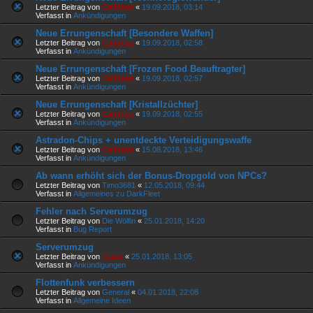
Letzter Beitrag von
Calideya
«
19.09.2018, 03:14
Verfasst in
Ankündigungen
Neue Errungenschaft [Besondere Waffen]
Letzter Beitrag von
Calideya
«
19.09.2018, 02:58
Verfasst in
Ankündigungen
Neue Errungenschaft [Frozen Food Beauftragter]
Letzter Beitrag von
Calideya
«
19.09.2018, 02:57
Verfasst in
Ankündigungen
Neue Errungenschaft [Kristallzüchter]
Letzter Beitrag von
Calideya
«
19.09.2018, 02:55
Verfasst in
Ankündigungen
Astradon-Chips + unentdeckte Verteidigungswaffe
Letzter Beitrag von
Calideya
«
15.08.2018, 13:46
Verfasst in
Ankündigungen
Ab wann erhöht sich der Bonus-Dropgold von NPCs?
Letzter Beitrag von
Timo3681
«
12.05.2018, 09:44
Verfasst in
Allgemeines zu DarkFleet
Fehler nach Serverumzug
Letzter Beitrag von
Die Wölfin
«
25.01.2018, 14:20
Verfasst in
Bug Report
Serverumzug
Letzter Beitrag von
Galak
«
25.01.2018, 13:05
Verfasst in
Ankündigungen
Flottenfunk verbessern
Letzter Beitrag von
General
«
04.01.2018, 22:08
Verfasst in
Allgemeine Ideen