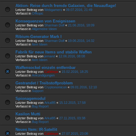
Aktion- Reise durch fremde Galaxien, die Neuauflage!
Letzter Beitrag von
Webgamers
«
09.07.2016, 21:49
Verfasst in
Offtopic
Konsequenzen von Ereignissen
Letzter Beitrag von
Sharman Dolf
«
21.06.2016, 18:09
Verfasst in
Allgemeine Ideen
Ribium-Generator Mark I
Letzter Beitrag von
Sharman Dolf
«
19.06.2016, 14:32
Verfasst in
Item Ideen
Fabrik für neue Items und stabile Waffen
Letzter Beitrag von
jemand
«
12.06.2016, 08:08
Verfasst in
Item Ideen
Waffensockel einzeln entfernbar
Letzter Beitrag von
Calideya
«
15.02.2016, 18:25
Verfasst in
Ankündigungen
Gestrandet / Treibstoffproblem
Letzter Beitrag von
Cryptonomicon
«
09.01.2016, 12:10
Verfasst in
Support
Spionagemodul
Letzter Beitrag von
Arkal95
«
15.12.2015, 17:58
Verfasst in
Bug Report
Kasilon Mutti
Letzter Beitrag von
Arkal95
«
27.11.2015, 03:38
Verfasst in
Bug Report
Neues Item: IR-Satellit
Letzter Beitrag von
Calideya
«
27.07.2015, 23:08