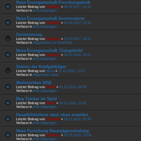
Neue Errungenschaft Forschungstrieb
Letzter Beitrag von
Calideya
«
04.04.2017, 21:21
Verfasst in
Ankündigungen
Neue Errungenschaft Sonnensturm
Letzter Beitrag von
Calideya
«
04.04.2017, 21:19
Verfasst in
Ankündigungen
Serverumzug
Letzter Beitrag von
Calideya
«
13.02.2017, 10:12
Verfasst in
Allgemeines zu DarkFleet
Neue Errungenschaft: Clangefecht
Letzter Beitrag von
Calideya
«
26.12.2016, 01:01
Verfasst in
Ankündigungen
Station der Kopfgeldjäger
Letzter Beitrag von
Abica
«
12.12.2016, 19:21
Verfasst in
Allgemeine Ideen
Weihnachten 2016
Letzter Beitrag von
Galak
«
01.12.2016, 00:06
Verfasst in
Ankündigungen
Bug Tracker im Spiel
Letzter Beitrag von
Galak
«
28.11.2016, 11:05
Verfasst in
Ankündigungen
Hauptbildschirm nach oben erweitert
Letzter Beitrag von
Calideya
«
28.11.2016, 00:39
Verfasst in
Ankündigungen
Neue Forschung Raumjägerschulung
Letzter Beitrag von
Calideya
«
26.07.2016, 23:06
Verfasst in
Ankündigungen