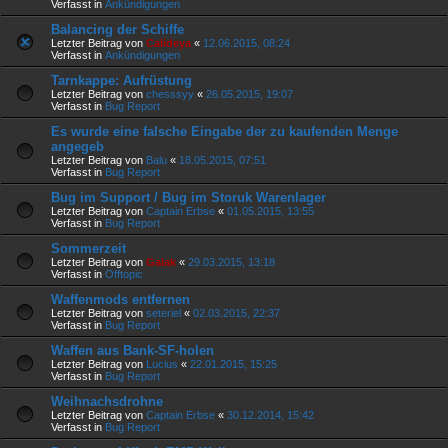
Verfasst in
Ankündigungen
Balancing der Schiffe
Letzter Beitrag von
Calideya
«
12.06.2015, 08:24
Verfasst in
Ankündigungen
Tarnkappe: Aufrüstung
Letzter Beitrag von
chesssyy
«
26.05.2015, 19:07
Verfasst in
Bug Report
Es wurde eine falsche Eingabe der zu kaufenden Menge
angegeb
Letzter Beitrag von
Balu
«
18.05.2015, 07:51
Verfasst in
Bug Report
Bug im Support / Bug im Storuk Warenlager
Letzter Beitrag von
Captain Erbse
«
01.05.2015, 13:55
Verfasst in
Bug Report
Sommerzeit
Letzter Beitrag von
Galak
«
29.03.2015, 13:18
Verfasst in
Offtopic
Waffenmods entfernen
Letzter Beitrag von
seteriel
«
02.03.2015, 22:37
Verfasst in
Bug Report
Waffen aus Bank-SF-holen
Letzter Beitrag von
Lucius
«
22.01.2015, 15:25
Verfasst in
Bug Report
Weihnachsdrohne
Letzter Beitrag von
Captain Erbse
«
30.12.2014, 15:42
Verfasst in
Bug Report