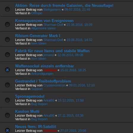
Aktion- Reise durch fremde Galaxien, die Neuauflage!
Letzter Beitrag von
Webgamers
«
09.07.2016, 21:49
Verfasst in
Offtopic
Konsequenzen von Ereignissen
Letzter Beitrag von
Sharman Dolf
«
21.06.2016, 18:09
Verfasst in
Allgemeine Ideen
Ribium-Generator Mark I
Letzter Beitrag von
Sharman Dolf
«
19.06.2016, 14:32
Verfasst in
Item Ideen
Fabrik für neue Items und stabile Waffen
Letzter Beitrag von
jemand
«
12.06.2016, 08:08
Verfasst in
Item Ideen
Waffensockel einzeln entfernbar
Letzter Beitrag von
Calideya
«
15.02.2016, 18:25
Verfasst in
Ankündigungen
Gestrandet / Treibstoffproblem
Letzter Beitrag von
Cryptonomicon
«
09.01.2016, 12:10
Verfasst in
Support
Spionagemodul
Letzter Beitrag von
Arkal95
«
15.12.2015, 17:58
Verfasst in
Bug Report
Kasilon Mutti
Letzter Beitrag von
Arkal95
«
27.11.2015, 03:38
Verfasst in
Bug Report
Neues Item: IR-Satellit
Letzter Beitrag von
Calideya
«
27.07.2015, 23:08