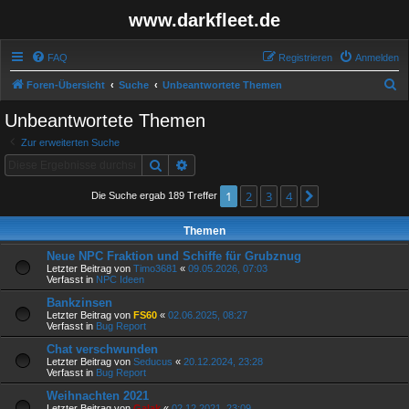
www.darkfleet.de
FAQ
Registrieren
Anmelden
S
Foren-Übersicht
Suche
Unbeantwortete Themen
u
Unbeantwortete Themen
c
Zur erweiterten Suche
h
Suche
Erweiterte Suche
e
1
2
3
4
Nächste
Die Suche ergab 189 Treffer
Themen
Neue NPC Fraktion und Schiffe für Grubznug
Letzter Beitrag von
Timo3681
«
09.05.2026, 07:03
Verfasst in
NPC Ideen
Bankzinsen
Letzter Beitrag von
FS60
«
02.06.2025, 08:27
Verfasst in
Bug Report
Chat verschwunden
Letzter Beitrag von
Seducus
«
20.12.2024, 23:28
Verfasst in
Bug Report
Weihnachten 2021
Letzter Beitrag von
Galak
«
02.12.2021, 23:09