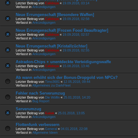
Letzter Beitrag von
Calideya
«
19.09.2018, 03:14
Verfasst in
Ankündigungen
Neue Errungenschaft [Besondere Waffen]
Letzter Beitrag von
Calideya
«
19.09.2018, 02:58
Verfasst in
Ankündigungen
Neue Errungenschaft [Frozen Food Beauftragter]
Letzter Beitrag von
Calideya
«
19.09.2018, 02:57
Verfasst in
Ankündigungen
Neue Errungenschaft [Kristallzüchter]
Letzter Beitrag von
Calideya
«
19.09.2018, 02:55
Verfasst in
Ankündigungen
Astradon-Chips + unentdeckte Verteidigungswaffe
Letzter Beitrag von
Calideya
«
15.08.2018, 13:46
Verfasst in
Ankündigungen
Ab wann erhöht sich der Bonus-Dropgold von NPCs?
Letzter Beitrag von
Timo3681
«
12.05.2018, 09:44
Verfasst in
Allgemeines zu DarkFleet
Fehler nach Serverumzug
Letzter Beitrag von
Die Wölfin
«
25.01.2018, 14:20
Verfasst in
Bug Report
Serverumzug
Letzter Beitrag von
Galak
«
25.01.2018, 13:05
Verfasst in
Ankündigungen
Flottenfunk verbessern
Letzter Beitrag von
General
«
04.01.2018, 22:08
Verfasst in
Allgemeine Ideen