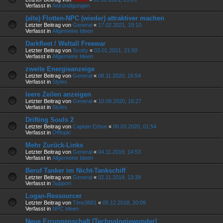
Verfasst in
Ankündigungen
(alte) Flotten-NPC (wieder) attraktiver machen
Letzter Beitrag von
General
«
17.02.2021, 19:10
Verfasst in
Allgemeine Ideen
Darkfleet / Weltall Freewar
Letzter Beitrag von
Scotty
«
03.01.2021, 21:50
Verfasst in
Allgemeine Ideen
zweite Energieanzeige
Letzter Beitrag von
General
«
08.11.2020, 16:54
Verfasst in
Styles
leere Zeilen anzeigen
Letzter Beitrag von
General
«
10.09.2020, 16:27
Verfasst in
Styles
Drifting Souls 2
Letzter Beitrag von
Captain Erbse
«
06.03.2020, 01:54
Verfasst in
Offtopic
Mehr Zurück-Links
Letzter Beitrag von
General
«
04.11.2019, 14:53
Verfasst in
Allgemeine Ideen
Beruf Tanker im Nicht-Tankschiff
Letzter Beitrag von
General
«
02.11.2019, 13:39
Verfasst in
Support
Logan-Ressourcer
Letzter Beitrag von
Timo3681
«
05.12.2018, 20:09
Verfasst in
NPC Ideen
Neue Errungenschaft [Technologiewunder]