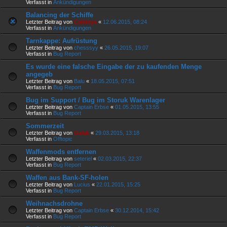
Verfasst in
Ankündigungen
Balancing der Schiffe
Letzter Beitrag von
Calideya
«
12.06.2015, 08:24
Verfasst in
Ankündigungen
Tarnkappe: Aufrüstung
Letzter Beitrag von
chesssyy
«
26.05.2015, 19:07
Verfasst in
Bug Report
Es wurde eine falsche Eingabe der zu kaufenden Menge
angegeb
Letzter Beitrag von
Balu
«
18.05.2015, 07:51
Verfasst in
Bug Report
Bug im Support / Bug im Storuk Warenlager
Letzter Beitrag von
Captain Erbse
«
01.05.2015, 13:55
Verfasst in
Bug Report
Sommerzeit
Letzter Beitrag von
Galak
«
29.03.2015, 13:18
Verfasst in
Offtopic
Waffenmods entfernen
Letzter Beitrag von
seteriel
«
02.03.2015, 22:37
Verfasst in
Bug Report
Waffen aus Bank-SF-holen
Letzter Beitrag von
Lucius
«
22.01.2015, 15:25
Verfasst in
Bug Report
Weihnachsdrohne
Letzter Beitrag von
Captain Erbse
«
30.12.2014, 15:42
Verfasst in
Bug Report