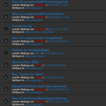
Neue Errungenschaft Forschungstrieb
Letzter Beitrag von
Calideya
«
04.04.2017, 21:21
Verfasst in
Ankündigungen
Neue Errungenschaft Sonnensturm
Letzter Beitrag von
Calideya
«
04.04.2017, 21:19
Verfasst in
Ankündigungen
Serverumzug
Letzter Beitrag von
Calideya
«
13.02.2017, 10:12
Verfasst in
Allgemeines zu DarkFleet
Neue Errungenschaft: Clangefecht
Letzter Beitrag von
Calideya
«
26.12.2016, 01:01
Verfasst in
Ankündigungen
Station der Kopfgeldjäger
Letzter Beitrag von
Abica
«
12.12.2016, 19:21
Verfasst in
Allgemeine Ideen
Weihnachten 2016
Letzter Beitrag von
Galak
«
01.12.2016, 00:06
Verfasst in
Ankündigungen
Bug Tracker im Spiel
Letzter Beitrag von
Galak
«
28.11.2016, 11:05
Verfasst in
Ankündigungen
Hauptbildschirm nach oben erweitert
Letzter Beitrag von
Calideya
«
28.11.2016, 00:39
Verfasst in
Ankündigungen
Neue Forschung Raumjägerschulung
Letzter Beitrag von
Calideya
«
26.07.2016, 23:06
Verfasst in
Ankündigungen