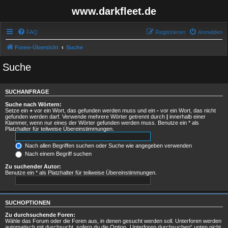
www.darkfleet.de
FAQ
Registrieren
Anmelden
Foren-Übersicht
Suche
Suche
SUCHANFRAGE
Suche nach Wörtern:
Setze ein
+
vor ein Wort, das gefunden werden muss und ein
-
vor ein Wort, das nicht
gefunden werden darf. Verwende mehrere Wörter getrennt durch
|
innerhalb einer
Klammer, wenn nur eines der Wörter gefunden werden muss. Benutze ein * als
Platzhalter für teilweise Übereinstimmungen.
Nach allen Begriffen suchen oder Suche wie angegeben verwenden
Nach einem Begriff suchen
Zu suchender Autor:
Benutze ein * als Platzhalter für teilweise Übereinstimmungen.
SUCHOPTIONEN
Zu durchsuchende Foren:
Wähle das Forum oder die Foren aus, in denen gesucht werden soll. Unterforen werden
automatisch mit durchsucht, sofern du die Option „Unterforen durchsuchen“ unten nicht