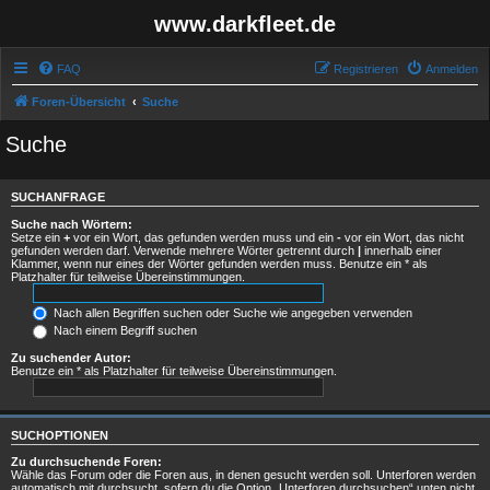
www.darkfleet.de
FAQ
Registrieren
Anmelden
Foren-Übersicht
Suche
Suche
SUCHANFRAGE
Suche nach Wörtern:
Setze ein
+
vor ein Wort, das gefunden werden muss und ein
-
vor ein Wort, das nicht
gefunden werden darf. Verwende mehrere Wörter getrennt durch
|
innerhalb einer
Klammer, wenn nur eines der Wörter gefunden werden muss. Benutze ein * als
Platzhalter für teilweise Übereinstimmungen.
Nach allen Begriffen suchen oder Suche wie angegeben verwenden
Nach einem Begriff suchen
Zu suchender Autor:
Benutze ein * als Platzhalter für teilweise Übereinstimmungen.
SUCHOPTIONEN
Zu durchsuchende Foren:
Wähle das Forum oder die Foren aus, in denen gesucht werden soll. Unterforen werden
automatisch mit durchsucht, sofern du die Option „Unterforen durchsuchen“ unten nicht