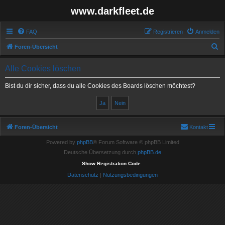
www.darkfleet.de
FAQ
Registrieren
Anmelden
S
Foren-Übersicht
u
Alle Cookies löschen
c
h
Bist du dir sicher, dass du alle Cookies des Boards löschen möchtest?
e
Foren-Übersicht
Kontakt
Powered by
phpBB
® Forum Software © phpBB Limited
Deutsche Übersetzung durch
phpBB.de
Show Registration Code
Datenschutz
|
Nutzungsbedingungen