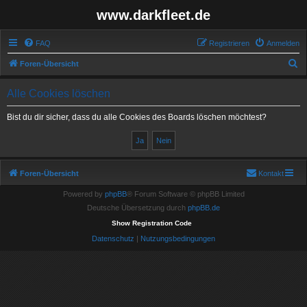
www.darkfleet.de
FAQ
Registrieren
Anmelden
S
Foren-Übersicht
u
Alle Cookies löschen
c
h
Bist du dir sicher, dass du alle Cookies des Boards löschen möchtest?
e
Foren-Übersicht
Kontakt
Powered by
phpBB
® Forum Software © phpBB Limited
Deutsche Übersetzung durch
phpBB.de
Show Registration Code
Datenschutz
|
Nutzungsbedingungen