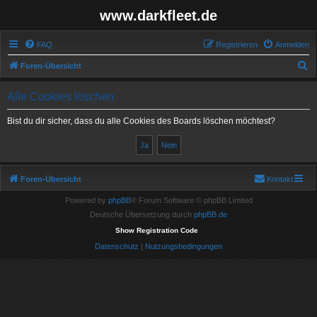
www.darkfleet.de
FAQ
Registrieren
Anmelden
S
Foren-Übersicht
u
Alle Cookies löschen
c
h
Bist du dir sicher, dass du alle Cookies des Boards löschen möchtest?
e
Foren-Übersicht
Kontakt
Powered by
phpBB
® Forum Software © phpBB Limited
Deutsche Übersetzung durch
phpBB.de
Show Registration Code
Datenschutz
|
Nutzungsbedingungen