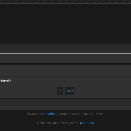
chtest?
Powered by
phpBB
® Forum Software © phpBB Limited
Deutsche Übersetzung durch
phpBB.de