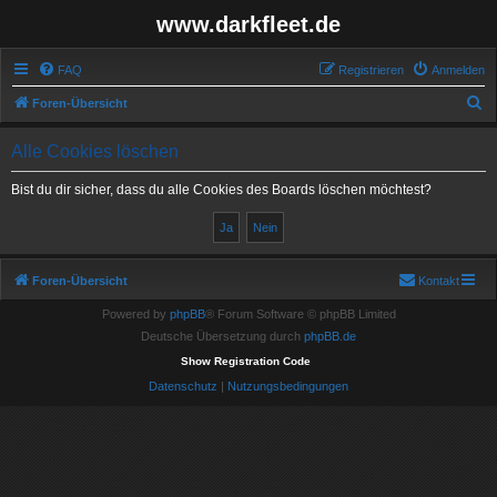
www.darkfleet.de
FAQ
Registrieren
Anmelden
S
Foren-Übersicht
u
Alle Cookies löschen
c
h
Bist du dir sicher, dass du alle Cookies des Boards löschen möchtest?
e
Foren-Übersicht
Kontakt
Powered by
phpBB
® Forum Software © phpBB Limited
Deutsche Übersetzung durch
phpBB.de
Show Registration Code
Datenschutz
|
Nutzungsbedingungen