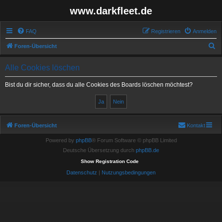
www.darkfleet.de
FAQ
Registrieren
Anmelden
S
Foren-Übersicht
u
Alle Cookies löschen
c
h
Bist du dir sicher, dass du alle Cookies des Boards löschen möchtest?
e
Foren-Übersicht
Kontakt
Powered by
phpBB
® Forum Software © phpBB Limited
Deutsche Übersetzung durch
phpBB.de
Show Registration Code
Datenschutz
|
Nutzungsbedingungen