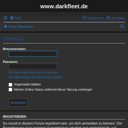
www.darkfleet.de
FAQ
Registrieren
Anmelden
S
Foren-Übersicht
u
Anmelden
c
h
Benutzername:
e
Passwort:
Ich habe mein Passwort vergessen
Die Aktivierungs-E-Mail erneut senden
Angemeldet bleiben
Meinen Online-Status während dieser Sitzung verbergen
REGISTRIEREN
Du musst in diesem Forum registriert sein, um dich anmelden zu können. Die
Registrierung ist in wenigen Augenblicken erledigt und ermöglicht dir, auf