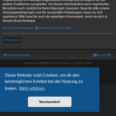
weitere Funktionen zuzugreifen. Die Board-Administration kann registrierten
Benutzern auch zusätzliche Berechtigungen zuweisen. Beachte bitte unsere
Nutzungsbedingungen und die verwandten Regelungen, bevor du dich
registrierst. Bitte beachte auch die jeweiligen Forenregeln, wenn du dich in
diesem Board bewegst.
Nutzungsbedingungen
|
Datenschutzerklärung
Registrieren
Foren-Übersicht
Kontakt
Powered by
phpBB
® Forum Software © phpBB Limited
Deutsche Übersetzung durch
phpBB.de
Show Registration Code
Diese Website nutzt Cookies, um dir den
Datenschutz
|
Nutzungsbedingungen
bestmöglichen Komfort bei der Nutzung zu
bieten.
Mehr erfahren
Verstanden!