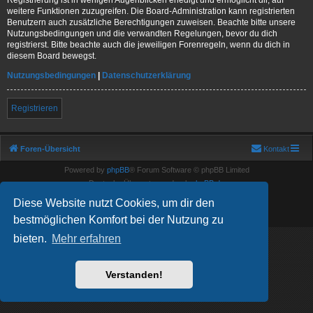
weitere Funktionen zuzugreifen. Die Board-Administration kann registrierten
Benutzern auch zusätzliche Berechtigungen zuweisen. Beachte bitte unsere
Nutzungsbedingungen und die verwandten Regelungen, bevor du dich
registrierst. Bitte beachte auch die jeweiligen Forenregeln, wenn du dich in
diesem Board bewegst.
Nutzungsbedingungen
|
Datenschutzerklärung
Registrieren
Foren-Übersicht
Kontakt
Powered by
phpBB
® Forum Software © phpBB Limited
Deutsche Übersetzung durch
phpBB.de
Show Registration Code
Diese Website nutzt Cookies, um dir den
Datenschutz
|
Nutzungsbedingungen
bestmöglichen Komfort bei der Nutzung zu
bieten.
Mehr erfahren
Verstanden!