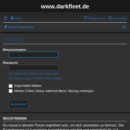
www.darkfleet.de
FAQ
Registrieren
Anmelden
S
Foren-Übersicht
u
Anmelden
c
h
Benutzername:
e
Passwort:
Ich habe mein Passwort vergessen
Die Aktivierungs-E-Mail erneut senden
Angemeldet bleiben
Meinen Online-Status während dieser Sitzung verbergen
REGISTRIEREN
Du musst in diesem Forum registriert sein, um dich anmelden zu können. Die
Registrierung ist in wenigen Augenblicken erledigt und ermöglicht dir, auf