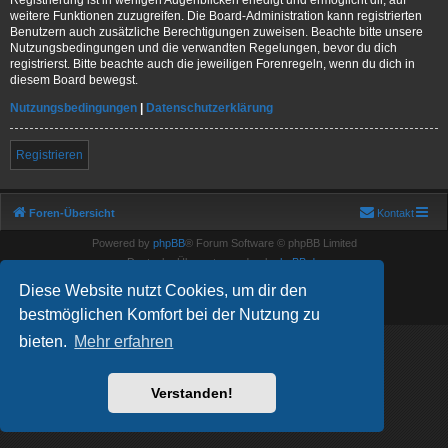
weitere Funktionen zuzugreifen. Die Board-Administration kann registrierten
Benutzern auch zusätzliche Berechtigungen zuweisen. Beachte bitte unsere
Nutzungsbedingungen und die verwandten Regelungen, bevor du dich
registrierst. Bitte beachte auch die jeweiligen Forenregeln, wenn du dich in
diesem Board bewegst.
Nutzungsbedingungen
|
Datenschutzerklärung
Registrieren
Foren-Übersicht
Kontakt
Powered by
phpBB
® Forum Software © phpBB Limited
Deutsche Übersetzung durch
phpBB.de
Show Registration Code
Diese Website nutzt Cookies, um dir den
Datenschutz
|
Nutzungsbedingungen
bestmöglichen Komfort bei der Nutzung zu
bieten.
Mehr erfahren
Verstanden!