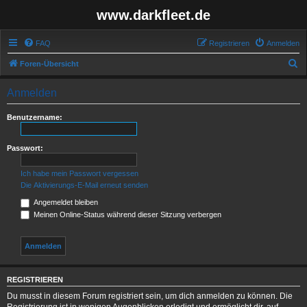
www.darkfleet.de
FAQ
Registrieren
Anmelden
S
Foren-Übersicht
u
Anmelden
c
h
Benutzername:
e
Passwort:
Ich habe mein Passwort vergessen
Die Aktivierungs-E-Mail erneut senden
Angemeldet bleiben
Meinen Online-Status während dieser Sitzung verbergen
REGISTRIEREN
Du musst in diesem Forum registriert sein, um dich anmelden zu können. Die
Registrierung ist in wenigen Augenblicken erledigt und ermöglicht dir, auf