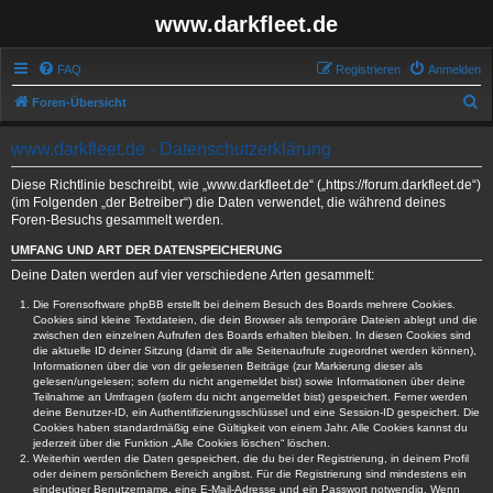
www.darkfleet.de
FAQ
Registrieren
Anmelden
S
Foren-Übersicht
u
www.darkfleet.de - Datenschutzerklärung
c
h
Diese Richtlinie beschreibt, wie „www.darkfleet.de“ („https://forum.darkfleet.de“)
(im Folgenden „der Betreiber“) die Daten verwendet, die während deines
e
Foren-Besuchs gesammelt werden.
UMFANG UND ART DER DATENSPEICHERUNG
Deine Daten werden auf vier verschiedene Arten gesammelt:
Die Forensoftware phpBB erstellt bei deinem Besuch des Boards mehrere Cookies.
Cookies sind kleine Textdateien, die dein Browser als temporäre Dateien ablegt und die
zwischen den einzelnen Aufrufen des Boards erhalten bleiben. In diesen Cookies sind
die aktuelle ID deiner Sitzung (damit dir alle Seitenaufrufe zugeordnet werden können),
Informationen über die von dir gelesenen Beiträge (zur Markierung dieser als
gelesen/ungelesen; sofern du nicht angemeldet bist) sowie Informationen über deine
Teilnahme an Umfragen (sofern du nicht angemeldet bist) gespeichert. Ferner werden
deine Benutzer-ID, ein Authentifizierungsschlüssel und eine Session-ID gespeichert. Die
Cookies haben standardmäßig eine Gültigkeit von einem Jahr. Alle Cookies kannst du
jederzeit über die Funktion „Alle Cookies löschen“ löschen.
Weiterhin werden die Daten gespeichert, die du bei der Registrierung, in deinem Profil
oder deinem persönlichem Bereich angibst. Für die Registrierung sind mindestens ein
eindeutiger Benutzername, eine E-Mail-Adresse und ein Passwort notwendig. Wenn