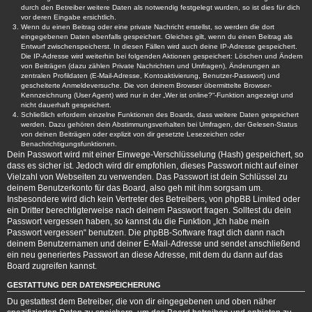
durch den Betreiber weitere Daten als notwendig festgelegt wurden, so ist dies für dich
vor deren Eingabe ersichtlich.
Wenn du einen Beitrag oder eine private Nachricht erstellst, so werden die dort
eingegebenen Daten ebenfalls gespeichert. Gleiches gilt, wenn du einen Beitrag als
Entwurf zwischenspeicherst. In diesen Fällen wird auch deine IP-Adresse gespeichert.
Die IP-Adresse wird weiterhin bei folgenden Aktionen gespeichert: Löschen und Ändern
von Beiträgen (dazu zählen Private Nachrichten und Umfragen), Änderungen an
zentralen Profildaten (E-Mail-Adresse, Kontoaktivierung, Benutzer-Passwort) und
gescheiterte Anmeldeversuche. Die von deinem Browser übermittelte Browser-
Kennzeichnung (User Agent) wird nur in der „Wer ist online?“-Funktion angezeigt und
nicht dauerhaft gespeichert.
Schließlich erfordern einzelne Funktionen des Boards, dass weitere Daten gespeichert
werden. Dazu gehören dein Abstimmungsverhalten bei Umfragen, der Gelesen-Status
von deinen Beiträgen oder explizit von dir gesetzte Lesezeichen oder
Benachrichtigungsfunktionen.
Dein Passwort wird mit einer Einwege-Verschlüsselung (Hash) gespeichert, so
dass es sicher ist. Jedoch wird dir empfohlen, dieses Passwort nicht auf einer
Vielzahl von Webseiten zu verwenden. Das Passwort ist dein Schlüssel zu
deinem Benutzerkonto für das Board, also geh mit ihm sorgsam um.
Insbesondere wird dich kein Vertreter des Betreibers, von phpBB Limited oder
ein Dritter berechtigterweise nach deinem Passwort fragen. Solltest du dein
Passwort vergessen haben, so kannst du die Funktion „Ich habe mein
Passwort vergessen“ benutzen. Die phpBB-Software fragt dich dann nach
deinem Benutzernamen und deiner E-Mail-Adresse und sendet anschließend
ein neu generiertes Passwort an diese Adresse, mit dem du dann auf das
Board zugreifen kannst.
GESTATTUNG DER DATENSPEICHERUNG
Du gestattest dem Betreiber, die von dir eingegebenen und oben näher