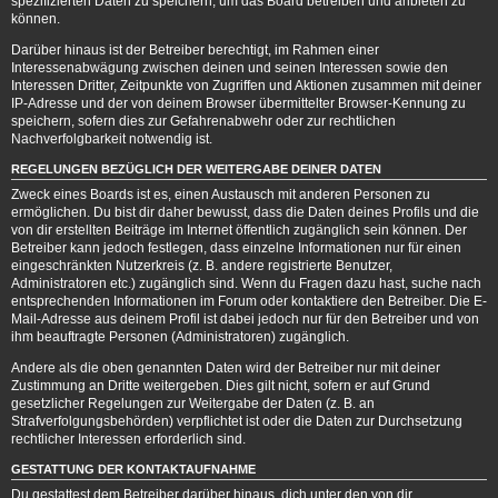
spezifizierten Daten zu speichern, um das Board betreiben und anbieten zu
können.
Darüber hinaus ist der Betreiber berechtigt, im Rahmen einer
Interessenabwägung zwischen deinen und seinen Interessen sowie den
Interessen Dritter, Zeitpunkte von Zugriffen und Aktionen zusammen mit deiner
IP-Adresse und der von deinem Browser übermittelter Browser-Kennung zu
speichern, sofern dies zur Gefahrenabwehr oder zur rechtlichen
Nachverfolgbarkeit notwendig ist.
REGELUNGEN BEZÜGLICH DER WEITERGABE DEINER DATEN
Zweck eines Boards ist es, einen Austausch mit anderen Personen zu
ermöglichen. Du bist dir daher bewusst, dass die Daten deines Profils und die
von dir erstellten Beiträge im Internet öffentlich zugänglich sein können. Der
Betreiber kann jedoch festlegen, dass einzelne Informationen nur für einen
eingeschränkten Nutzerkreis (z. B. andere registrierte Benutzer,
Administratoren etc.) zugänglich sind. Wenn du Fragen dazu hast, suche nach
entsprechenden Informationen im Forum oder kontaktiere den Betreiber. Die E-
Mail-Adresse aus deinem Profil ist dabei jedoch nur für den Betreiber und von
ihm beauftragte Personen (Administratoren) zugänglich.
Andere als die oben genannten Daten wird der Betreiber nur mit deiner
Zustimmung an Dritte weitergeben. Dies gilt nicht, sofern er auf Grund
gesetzlicher Regelungen zur Weitergabe der Daten (z. B. an
Strafverfolgungsbehörden) verpflichtet ist oder die Daten zur Durchsetzung
rechtlicher Interessen erforderlich sind.
GESTATTUNG DER KONTAKTAUFNAHME
Du gestattest dem Betreiber darüber hinaus, dich unter den von dir