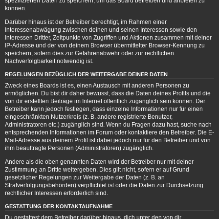
spezifizierten Daten zu speichern, um das Board betreiben und anbieten zu
können.
Darüber hinaus ist der Betreiber berechtigt, im Rahmen einer
Interessenabwägung zwischen deinen und seinen Interessen sowie den
Interessen Dritter, Zeitpunkte von Zugriffen und Aktionen zusammen mit deiner
IP-Adresse und der von deinem Browser übermittelter Browser-Kennung zu
speichern, sofern dies zur Gefahrenabwehr oder zur rechtlichen
Nachverfolgbarkeit notwendig ist.
REGELUNGEN BEZÜGLICH DER WEITERGABE DEINER DATEN
Zweck eines Boards ist es, einen Austausch mit anderen Personen zu
ermöglichen. Du bist dir daher bewusst, dass die Daten deines Profils und die
von dir erstellten Beiträge im Internet öffentlich zugänglich sein können. Der
Betreiber kann jedoch festlegen, dass einzelne Informationen nur für einen
eingeschränkten Nutzerkreis (z. B. andere registrierte Benutzer,
Administratoren etc.) zugänglich sind. Wenn du Fragen dazu hast, suche nach
entsprechenden Informationen im Forum oder kontaktiere den Betreiber. Die E-
Mail-Adresse aus deinem Profil ist dabei jedoch nur für den Betreiber und von
ihm beauftragte Personen (Administratoren) zugänglich.
Andere als die oben genannten Daten wird der Betreiber nur mit deiner
Zustimmung an Dritte weitergeben. Dies gilt nicht, sofern er auf Grund
gesetzlicher Regelungen zur Weitergabe der Daten (z. B. an
Strafverfolgungsbehörden) verpflichtet ist oder die Daten zur Durchsetzung
rechtlicher Interessen erforderlich sind.
GESTATTUNG DER KONTAKTAUFNAHME
Du gestattest dem Betreiber darüber hinaus, dich unter den von dir