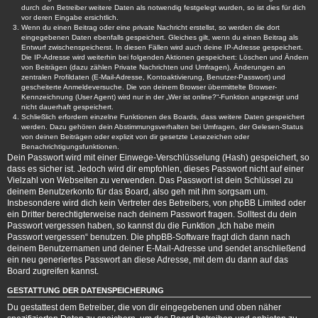
durch den Betreiber weitere Daten als notwendig festgelegt wurden, so ist dies für dich
vor deren Eingabe ersichtlich.
Wenn du einen Beitrag oder eine private Nachricht erstellst, so werden die dort
eingegebenen Daten ebenfalls gespeichert. Gleiches gilt, wenn du einen Beitrag als
Entwurf zwischenspeicherst. In diesen Fällen wird auch deine IP-Adresse gespeichert.
Die IP-Adresse wird weiterhin bei folgenden Aktionen gespeichert: Löschen und Ändern
von Beiträgen (dazu zählen Private Nachrichten und Umfragen), Änderungen an
zentralen Profildaten (E-Mail-Adresse, Kontoaktivierung, Benutzer-Passwort) und
gescheiterte Anmeldeversuche. Die von deinem Browser übermittelte Browser-
Kennzeichnung (User Agent) wird nur in der „Wer ist online?“-Funktion angezeigt und
nicht dauerhaft gespeichert.
Schließlich erfordern einzelne Funktionen des Boards, dass weitere Daten gespeichert
werden. Dazu gehören dein Abstimmungsverhalten bei Umfragen, der Gelesen-Status
von deinen Beiträgen oder explizit von dir gesetzte Lesezeichen oder
Benachrichtigungsfunktionen.
Dein Passwort wird mit einer Einwege-Verschlüsselung (Hash) gespeichert, so
dass es sicher ist. Jedoch wird dir empfohlen, dieses Passwort nicht auf einer
Vielzahl von Webseiten zu verwenden. Das Passwort ist dein Schlüssel zu
deinem Benutzerkonto für das Board, also geh mit ihm sorgsam um.
Insbesondere wird dich kein Vertreter des Betreibers, von phpBB Limited oder
ein Dritter berechtigterweise nach deinem Passwort fragen. Solltest du dein
Passwort vergessen haben, so kannst du die Funktion „Ich habe mein
Passwort vergessen“ benutzen. Die phpBB-Software fragt dich dann nach
deinem Benutzernamen und deiner E-Mail-Adresse und sendet anschließend
ein neu generiertes Passwort an diese Adresse, mit dem du dann auf das
Board zugreifen kannst.
GESTATTUNG DER DATENSPEICHERUNG
Du gestattest dem Betreiber, die von dir eingegebenen und oben näher