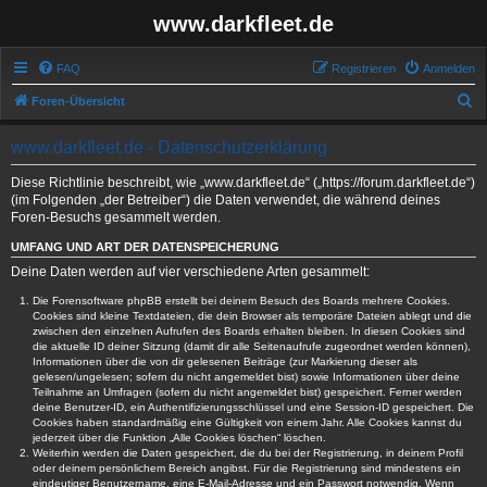
www.darkfleet.de
FAQ
Registrieren
Anmelden
S
Foren-Übersicht
u
www.darkfleet.de - Datenschutzerklärung
c
h
Diese Richtlinie beschreibt, wie „www.darkfleet.de“ („https://forum.darkfleet.de“)
(im Folgenden „der Betreiber“) die Daten verwendet, die während deines
e
Foren-Besuchs gesammelt werden.
UMFANG UND ART DER DATENSPEICHERUNG
Deine Daten werden auf vier verschiedene Arten gesammelt:
Die Forensoftware phpBB erstellt bei deinem Besuch des Boards mehrere Cookies.
Cookies sind kleine Textdateien, die dein Browser als temporäre Dateien ablegt und die
zwischen den einzelnen Aufrufen des Boards erhalten bleiben. In diesen Cookies sind
die aktuelle ID deiner Sitzung (damit dir alle Seitenaufrufe zugeordnet werden können),
Informationen über die von dir gelesenen Beiträge (zur Markierung dieser als
gelesen/ungelesen; sofern du nicht angemeldet bist) sowie Informationen über deine
Teilnahme an Umfragen (sofern du nicht angemeldet bist) gespeichert. Ferner werden
deine Benutzer-ID, ein Authentifizierungsschlüssel und eine Session-ID gespeichert. Die
Cookies haben standardmäßig eine Gültigkeit von einem Jahr. Alle Cookies kannst du
jederzeit über die Funktion „Alle Cookies löschen“ löschen.
Weiterhin werden die Daten gespeichert, die du bei der Registrierung, in deinem Profil
oder deinem persönlichem Bereich angibst. Für die Registrierung sind mindestens ein
eindeutiger Benutzername, eine E-Mail-Adresse und ein Passwort notwendig. Wenn