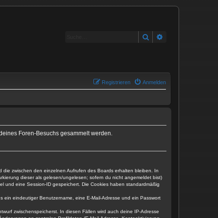
Suche
Erweiterte Suche
Registrieren
Anmelden
end deines Foren-Besuchs gesammelt werden.
d die zwischen den einzelnen Aufrufen des Boards erhalten bleiben. In
arkierung dieser als gelesen/ungelesen; sofern du nicht angemeldet bist)
ssel und eine Session-ID gespeichert. Die Cookies haben standardmäßig
ens ein eindeutiger Benutzername, eine E-Mail-Adresse und ein Passwort
ntwurf zwischenspeicherst. In diesen Fällen wird auch deine IP-Adresse