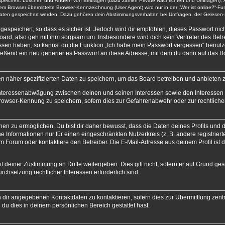
espeichert: Löschen und Ändern von Beiträgen (dazu zählen Private Nachrichten und Umfragen), 
 Browser übermittelte Browser-Kennzeichnung (User Agent) wird nur in der „Wer ist online?“-Fun
 Daten gespeichert werden. Dazu gehören dein Abstimmungsverhalten bei Umfragen, der Gelesen-S
espeichert, so dass es sicher ist. Jedoch wird dir empfohlen, dieses Passwort ni
ard, also geh mit ihm sorgsam um. Insbesondere wird dich kein Vertreter des Betre
essen haben, so kannst du die Funktion „Ich habe mein Passwort vergessen“ benut
ßend ein neu generiertes Passwort an diese Adresse, mit dem du dann auf das Bo
en näher spezifizierten Daten zu speichern, um das Board betreiben und anbieten 
 Interessenabwägung zwischen deinen und seinen Interessen sowie den Interessen D
rowser-Kennung zu speichern, sofern dies zur Gefahrenabwehr oder zur rechtlichen
 zu ermöglichen. Du bist dir daher bewusst, dass die Daten deines Profils und die 
e Informationen nur für einen eingeschränkten Nutzerkreis (z. B. andere registriert
Forum oder kontaktiere den Betreiber. Die E-Mail-Adresse aus deinem Profil ist d
 deiner Zustimmung an Dritte weitergeben. Dies gilt nicht, sofern er auf Grund ge
urchsetzung rechtlicher Interessen erforderlich sind.
 dir angegebenen Kontaktdaten zu kontaktieren, sofern dies zur Übermittlung zentra
 du dies in deinem persönlichen Bereich gestattet hast.