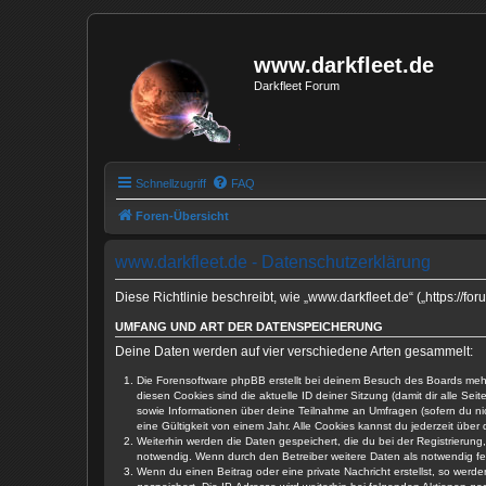
www.darkfleet.de
Darkfleet Forum
Schnellzugriff
FAQ
Foren-Übersicht
www.darkfleet.de - Datenschutzerklärung
Diese Richtlinie beschreibt, wie „www.darkfleet.de“ („https:/
UMFANG UND ART DER DATENSPEICHERUNG
Deine Daten werden auf vier verschiedene Arten gesammelt:
Die Forensoftware phpBB erstellt bei deinem Besuch des Boards mehre
diesen Cookies sind die aktuelle ID deiner Sitzung (damit dir alle S
sowie Informationen über deine Teilnahme an Umfragen (sofern du nic
eine Gültigkeit von einem Jahr. Alle Cookies kannst du jederzeit über 
Weiterhin werden die Daten gespeichert, die du bei der Registrierung
notwendig. Wenn durch den Betreiber weitere Daten als notwendig festg
Wenn du einen Beitrag oder eine private Nachricht erstellst, so werd