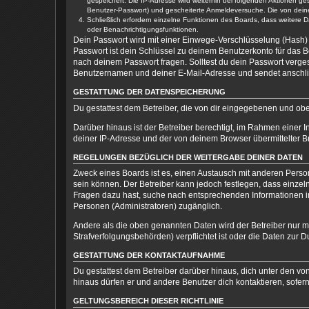
gespeichert. Die IP-Adresse wird weiterhin bei folgenden Aktionen g
Benutzer-Passwort) und gescheiterte Anmeldeversuche. Die von deinem
Schließlich erfordern einzelne Funktionen des Boards, dass weitere
oder Benachrichtigungsfunktionen.
Dein Passwort wird mit einer Einwege-Verschlüsselung (Hash) g
Passwort ist dein Schlüssel zu deinem Benutzerkonto für das Bo
nach deinem Passwort fragen. Solltest du dein Passwort verg
Benutzernamen und deiner E-Mail-Adresse und sendet anschlie
GESTATTUNG DER DATENSPEICHERUNG
Du gestattest dem Betreiber, die von dir eingegebenen und ob
Darüber hinaus ist der Betreiber berechtigt, im Rahmen einer
deiner IP-Adresse und der von deinem Browser übermittelter B
REGELUNGEN BEZÜGLICH DER WEITERGABE DEINER DATEN
Zweck eines Boards ist es, einen Austausch mit anderen Personen
sein können. Der Betreiber kann jedoch festlegen, dass einzeln
Fragen dazu hast, suche nach entsprechenden Informationen im 
Personen (Administratoren) zugänglich.
Andere als die oben genannten Daten wird der Betreiber nur mit
Strafverfolgungsbehörden) verpflichtet ist oder die Daten zur D
GESTATTUNG DER KONTAKTAUFNAHME
Du gestattest dem Betreiber darüber hinaus, dich unter den von
hinaus dürfen er und andere Benutzer dich kontaktieren, sofern
GELTUNGSBEREICH DIESER RICHTLINIE