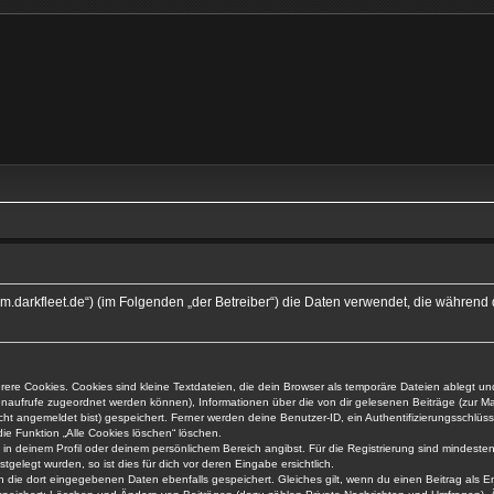
/forum.darkfleet.de“) (im Folgenden „der Betreiber“) die Daten verwendet, die währ
re Cookies. Cookies sind kleine Textdateien, die dein Browser als temporäre Dateien ablegt un
eitenaufrufe zugeordnet werden können), Informationen über die von dir gelesenen Beiträge (zur M
ht angemeldet bist) gespeichert. Ferner werden deine Benutzer-ID, ein Authentifizierungsschlü
die Funktion „Alle Cookies löschen“ löschen.
, in deinem Profil oder deinem persönlichem Bereich angibst. Für die Registrierung sind mindest
elegt wurden, so ist dies für dich vor deren Eingabe ersichtlich.
en die dort eingegebenen Daten ebenfalls gespeichert. Gleiches gilt, wenn du einen Beitrag als E