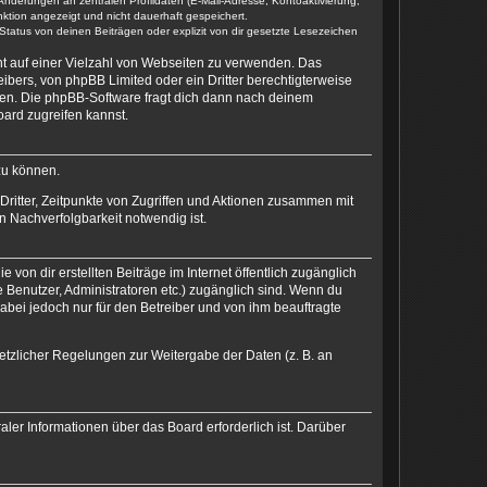
Änderungen an zentralen Profildaten (E-Mail-Adresse, Kontoaktivierung,
ktion angezeigt und nicht dauerhaft gespeichert.
tatus von deinen Beiträgen oder explizit von dir gesetzte Lesezeichen
cht auf einer Vielzahl von Webseiten zu verwenden. Das
ibers, von phpBB Limited oder ein Dritter berechtigterweise
zen. Die phpBB-Software fragt dich dann nach deinem
ard zugreifen kannst.
zu können.
ritter, Zeitpunkte von Zugriffen und Aktionen zusammen mit
 Nachverfolgbarkeit notwendig ist.
von dir erstellten Beiträge im Internet öffentlich zugänglich
e Benutzer, Administratoren etc.) zugänglich sind. Wenn du
abei jedoch nur für den Betreiber und von ihm beauftragte
setzlicher Regelungen zur Weitergabe der Daten (z. B. an
ler Informationen über das Board erforderlich ist. Darüber