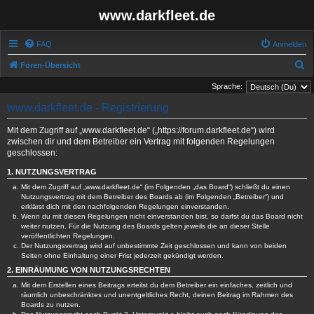
www.darkfleet.de
FAQ
Anmelden
S
Foren-Übersicht
u
Sprache:
c
www.darkfleet.de - Registrierung
h
Mit dem Zugriff auf „www.darkfleet.de“ („https://forum.darkfleet.de“) wird
e
zwischen dir und dem Betreiber ein Vertrag mit folgenden Regelungen
geschlossen:
1. NUTZUNGSVERTRAG
Mit dem Zugriff auf „www.darkfleet.de“ (im Folgenden „das Board“) schließt du einen
Nutzungsvertrag mit dem Betreiber des Boards ab (im Folgenden „Betreiber“) und
erklärst dich mit den nachfolgenden Regelungen einverstanden.
Wenn du mit diesen Regelungen nicht einverstanden bist, so darfst du das Board nicht
weiter nutzen. Für die Nutzung des Boards gelten jeweils die an dieser Stelle
veröffentlichten Regelungen.
Der Nutzungsvertrag wird auf unbestimmte Zeit geschlossen und kann von beiden
Seiten ohne Einhaltung einer Frist jederzeit gekündigt werden.
2. EINRÄUMUNG VON NUTZUNGSRECHTEN
Mit dem Erstellen eines Beitrags erteilst du dem Betreiber ein einfaches, zeitlich und
räumlich unbeschränktes und unentgeltliches Recht, deinen Beitrag im Rahmen des
Boards zu nutzen.