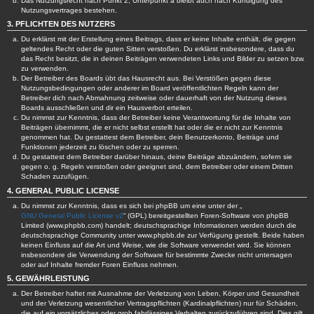
Das Nutzungsrecht nach Punkt 2, Unterpunkt a bleibt auch nach Kündigung des
Nutzungsvertrages bestehen.
3. PFLICHTEN DES NUTZERS
Du erklärst mit der Erstellung eines Beitrags, dass er keine Inhalte enthält, die gegen
geltendes Recht oder die guten Sitten verstoßen. Du erklärst insbesondere, dass du
das Recht besitzt, die in deinen Beiträgen verwendeten Links und Bilder zu setzen bzw.
zu verwenden.
Der Betreiber des Boards übt das Hausrecht aus. Bei Verstößen gegen diese
Nutzungsbedingungen oder anderer im Board veröffentlichten Regeln kann der
Betreiber dich nach Abmahnung zeitweise oder dauerhaft von der Nutzung dieses
Boards ausschließen und dir ein Hausverbot erteilen.
Du nimmst zur Kenntnis, dass der Betreiber keine Verantwortung für die Inhalte von
Beiträgen übernimmt, die er nicht selbst erstellt hat oder die er nicht zur Kenntnis
genommen hat. Du gestattest dem Betreiber, dein Benutzerkonto, Beiträge und
Funktionen jederzeit zu löschen oder zu sperren.
Du gestattest dem Betreiber darüber hinaus, deine Beiträge abzuändern, sofern sie
gegen o. g. Regeln verstoßen oder geeignet sind, dem Betreiber oder einem Dritten
Schaden zuzufügen.
4. GENERAL PUBLIC LICENSE
Du nimmst zur Kenntnis, dass es sich bei phpBB um eine unter der „
GNU General Public License v2
“ (GPL) bereitgestellten Foren-Software von phpBB
Limited (www.phpbb.com) handelt; deutschsprachige Informationen werden durch die
deutschsprachige Community unter www.phpbb.de zur Verfügung gestellt. Beide haben
keinen Einfluss auf die Art und Weise, wie die Software verwendet wird. Sie können
insbesondere die Verwendung der Software für bestimmte Zwecke nicht untersagen
oder auf Inhalte fremder Foren Einfluss nehmen.
5. GEWÄHRLEISTUNG
Der Betreiber haftet mit Ausnahme der Verletzung von Leben, Körper und Gesundheit
und der Verletzung wesentlicher Vertragspflichten (Kardinalpflichten) nur für Schäden,
die auf ein vorsätzliches oder grob fahrlässiges Verhalten zurückzuführen sind. Dies gilt