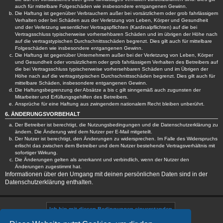
auch für mittelbare Folgeschäden wie insbesondere entgangenen Gewinn.
Die Haftung ist gegenüber Verbrauchern außer bei vorsätzlichem oder grob fahrlässigem
Verhalten oder bei Schäden aus der Verletzung von Leben, Körper und Gesundheit
und der Verletzung wesentlicher Vertragspflichten (Kardinalpflichten) auf die bei
Vertragsschluss typischerweise vorhersehbaren Schäden und im übrigen der Höhe nach
auf die vertragstypischen Durchschnittsschäden begrenzt. Dies gilt auch für mittelbare
Folgeschäden wie insbesondere entgangenen Gewinn.
Die Haftung ist gegenüber Unternehmern außer bei der Verletzung von Leben, Körper
und Gesundheit oder vorsätzlichem oder grob fahrlässigem Verhalten des Betreibers auf
die bei Vertragsschluss typischerweise vorhersehbaren Schäden und im Übrigen der
Höhe nach auf die vertragstypischen Durchschnittsschäden begrenzt. Dies gilt auch für
mittelbare Schäden, insbesondere entgangenen Gewinn.
Die Haftungsbegrenzung der Absätze a bis c gilt sinngemäß auch zugunsten der
Mitarbeiter und Erfüllungsgehilfen des Betreibers.
Ansprüche für eine Haftung aus zwingendem nationalem Recht bleiben unberührt.
6. ÄNDERUNGSVORBEHALT
Der Betreiber ist berechtigt, die Nutzungsbedingungen und die Datenschutzerklärung zu
ändern. Die Änderung wird dem Nutzer per E-Mail mitgeteilt.
Der Nutzer ist berechtigt, den Änderungen zu widersprechen. Im Falle des Widerspruchs
erlischt das zwischen dem Betreiber und dem Nutzer bestehende Vertragsverhältnis mit
sofortiger Wirkung.
Die Änderungen gelten als anerkannt und verbindlich, wenn der Nutzer den
Änderungen zugestimmt hat.
Informationen über den Umgang mit deinen persönlichen Daten sind in der
Datenschutzerklärung enthalten.