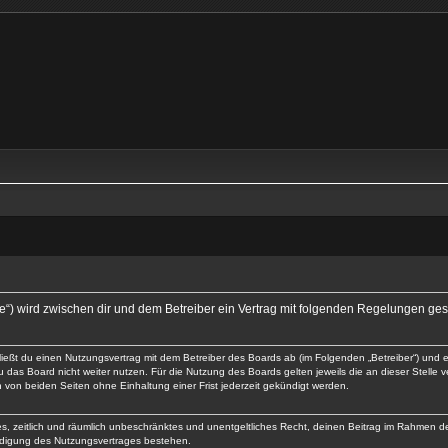
et.de“) wird zwischen dir und dem Betreiber ein Vertrag mit folgenden Regelungen ge
chließt du einen Nutzungsvertrag mit dem Betreiber des Boards ab (im Folgenden „Betreiber“) und
 das Board nicht weiter nutzen. Für die Nutzung des Boards gelten jeweils die an dieser Stelle 
von beiden Seiten ohne Einhaltung einer Frist jederzeit gekündigt werden.
ches, zeitlich und räumlich unbeschränktes und unentgeltliches Recht, deinen Beitrag im Rahmen 
ndigung des Nutzungsvertrages bestehen.