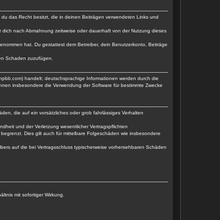
ss du das Recht besitzt, die in deinen Beiträgen verwendeten Links und
er dich nach Abmahnung zeitweise oder dauerhaft von der Nutzung dieses
is genommen hat. Du gestattest dem Betreiber, dein Benutzerkonto, Beiträge
tten Schaden zuzufügen.
phpbb.com) handelt; deutschsprachige Informationen werden durch die
können insbesondere die Verwendung der Software für bestimmte Zwecke
den, die auf ein vorsätzliches oder grob fahrlässiges Verhalten
dheit und der Verletzung wesentlicher Vertragspflichten
begrenzt. Dies gilt auch für mittelbare Folgeschäden wie insbesondere
ibers auf die bei Vertragsschluss typischerweise vorhersehbaren Schäden
tnis mit sofortiger Wirkung.