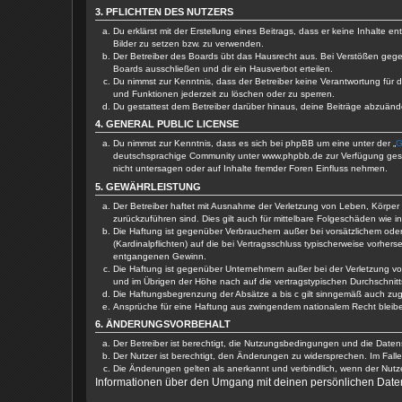
3. PFLICHTEN DES NUTZERS
Du erklärst mit der Erstellung eines Beitrags, dass er keine Inhalte 
Bilder zu setzen bzw. zu verwenden.
Der Betreiber des Boards übt das Hausrecht aus. Bei Verstößen geg
Boards ausschließen und dir ein Hausverbot erteilen.
Du nimmst zur Kenntnis, dass der Betreiber keine Verantwortung für di
und Funktionen jederzeit zu löschen oder zu sperren.
Du gestattest dem Betreiber darüber hinaus, deine Beiträge abzuänd
4. GENERAL PUBLIC LICENSE
Du nimmst zur Kenntnis, dass es sich bei phpBB um eine unter der „
G
deutschsprachige Community unter www.phpbb.de zur Verfügung gestel
nicht untersagen oder auf Inhalte fremder Foren Einfluss nehmen.
5. GEWÄHRLEISTUNG
Der Betreiber haftet mit Ausnahme der Verletzung von Leben, Körper u
zurückzuführen sind. Dies gilt auch für mittelbare Folgeschäden wi
Die Haftung ist gegenüber Verbrauchern außer bei vorsätzlichem ode
(Kardinalpflichten) auf die bei Vertragsschluss typischerweise vorh
entgangenen Gewinn.
Die Haftung ist gegenüber Unternehmern außer bei der Verletzung vo
und im Übrigen der Höhe nach auf die vertragstypischen Durchschnit
Die Haftungsbegrenzung der Absätze a bis c gilt sinngemäß auch zugu
Ansprüche für eine Haftung aus zwingendem nationalem Recht bleibe
6. ÄNDERUNGSVORBEHALT
Der Betreiber ist berechtigt, die Nutzungsbedingungen und die Daten
Der Nutzer ist berechtigt, den Änderungen zu widersprechen. Im Fall
Die Änderungen gelten als anerkannt und verbindlich, wenn der Nut
Informationen über den Umgang mit deinen persönlichen Daten 