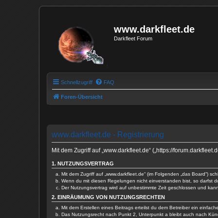
www.darkfleet.de
Darkfleet Forum
Schnellzugriff
FAQ
Foren-Übersicht
www.darkfleet.de - Registrierung
Mit dem Zugriff auf „www.darkfleet.de“ („https://forum.darkfle
1. NUTZUNGSVERTRAG
Mit dem Zugriff auf „www.darkfleet.de“ (im Folgenden „das Board“) s
Wenn du mit diesen Regelungen nicht einverstanden bist, so darfst du
Der Nutzungsvertrag wird auf unbestimmte Zeit geschlossen und kann 
2. EINRÄUMUNG VON NUTZUNGSRECHTEN
Mit dem Erstellen eines Beitrags erteilst du dem Betreiber ein einfa
Das Nutzungsrecht nach Punkt 2, Unterpunkt a bleibt auch nach Kü