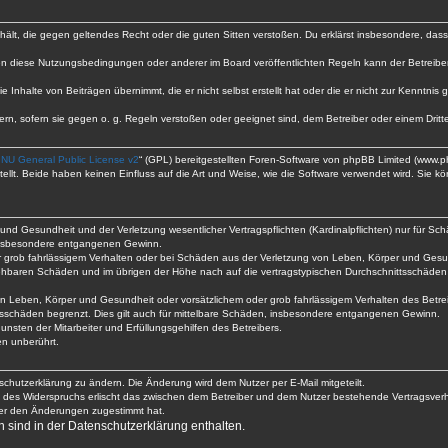
enthält, die gegen geltendes Recht oder die guten Sitten verstoßen. Du erklärst insbesondere, da
en diese Nutzungsbedingungen oder anderer im Board veröffentlichten Regeln kann der Betreib
e Inhalte von Beiträgen übernimmt, die er nicht selbst erstellt hat oder die er nicht zur Kenntn
ern, sofern sie gegen o. g. Regeln verstoßen oder geeignet sind, dem Betreiber oder einem Dri
NU General Public License v2
“ (GPL) bereitgestellten Foren-Software von phpBB Limited (www.
lt. Beide haben keinen Einfluss auf die Art und Weise, wie die Software verwendet wird. Sie 
nd Gesundheit und der Verletzung wesentlicher Vertragspflichten (Kardinalpflichten) nur für Schä
e insbesondere entgangenen Gewinn.
r grob fahrlässigem Verhalten oder bei Schäden aus der Verletzung von Leben, Körper und Gesun
ersehbaren Schäden und im übrigen der Höhe nach auf die vertragstypischen Durchschnittsschäden 
n Leben, Körper und Gesundheit oder vorsätzlichem oder grob fahrlässigem Verhalten des Betre
tsschäden begrenzt. Dies gilt auch für mittelbare Schäden, insbesondere entgangenen Gewinn.
nsten der Mitarbeiter und Erfüllungsgehilfen des Betreibers.
n unberührt.
schutzerklärung zu ändern. Die Änderung wird dem Nutzer per E-Mail mitgeteilt.
e des Widerspruchs erlischt das zwischen dem Betreiber und dem Nutzer bestehende Vertragsverhäl
zer den Änderungen zugestimmt hat.
sind in der Datenschutzerklärung enthalten.