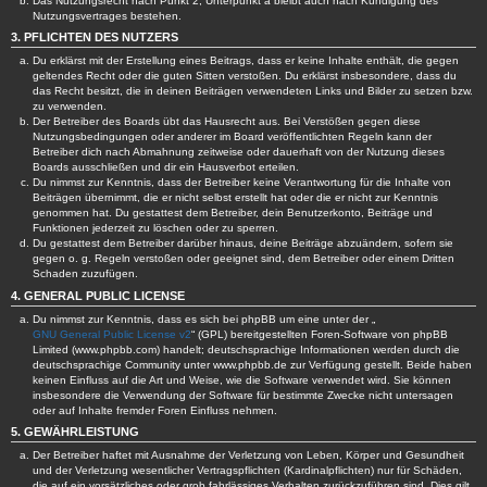
Das Nutzungsrecht nach Punkt 2, Unterpunkt a bleibt auch nach Kündigung des
Nutzungsvertrages bestehen.
3. PFLICHTEN DES NUTZERS
Du erklärst mit der Erstellung eines Beitrags, dass er keine Inhalte enthält, die gegen
geltendes Recht oder die guten Sitten verstoßen. Du erklärst insbesondere, dass du
das Recht besitzt, die in deinen Beiträgen verwendeten Links und Bilder zu setzen bzw.
zu verwenden.
Der Betreiber des Boards übt das Hausrecht aus. Bei Verstößen gegen diese
Nutzungsbedingungen oder anderer im Board veröffentlichten Regeln kann der
Betreiber dich nach Abmahnung zeitweise oder dauerhaft von der Nutzung dieses
Boards ausschließen und dir ein Hausverbot erteilen.
Du nimmst zur Kenntnis, dass der Betreiber keine Verantwortung für die Inhalte von
Beiträgen übernimmt, die er nicht selbst erstellt hat oder die er nicht zur Kenntnis
genommen hat. Du gestattest dem Betreiber, dein Benutzerkonto, Beiträge und
Funktionen jederzeit zu löschen oder zu sperren.
Du gestattest dem Betreiber darüber hinaus, deine Beiträge abzuändern, sofern sie
gegen o. g. Regeln verstoßen oder geeignet sind, dem Betreiber oder einem Dritten
Schaden zuzufügen.
4. GENERAL PUBLIC LICENSE
Du nimmst zur Kenntnis, dass es sich bei phpBB um eine unter der „
GNU General Public License v2
“ (GPL) bereitgestellten Foren-Software von phpBB
Limited (www.phpbb.com) handelt; deutschsprachige Informationen werden durch die
deutschsprachige Community unter www.phpbb.de zur Verfügung gestellt. Beide haben
keinen Einfluss auf die Art und Weise, wie die Software verwendet wird. Sie können
insbesondere die Verwendung der Software für bestimmte Zwecke nicht untersagen
oder auf Inhalte fremder Foren Einfluss nehmen.
5. GEWÄHRLEISTUNG
Der Betreiber haftet mit Ausnahme der Verletzung von Leben, Körper und Gesundheit
und der Verletzung wesentlicher Vertragspflichten (Kardinalpflichten) nur für Schäden,
die auf ein vorsätzliches oder grob fahrlässiges Verhalten zurückzuführen sind. Dies gilt