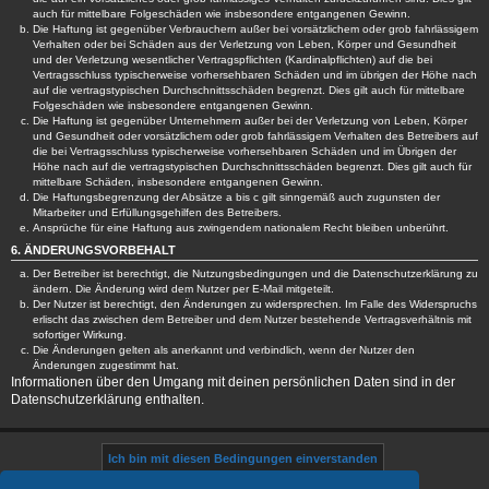
auch für mittelbare Folgeschäden wie insbesondere entgangenen Gewinn.
Die Haftung ist gegenüber Verbrauchern außer bei vorsätzlichem oder grob fahrlässigem
Verhalten oder bei Schäden aus der Verletzung von Leben, Körper und Gesundheit
und der Verletzung wesentlicher Vertragspflichten (Kardinalpflichten) auf die bei
Vertragsschluss typischerweise vorhersehbaren Schäden und im übrigen der Höhe nach
auf die vertragstypischen Durchschnittsschäden begrenzt. Dies gilt auch für mittelbare
Folgeschäden wie insbesondere entgangenen Gewinn.
Die Haftung ist gegenüber Unternehmern außer bei der Verletzung von Leben, Körper
und Gesundheit oder vorsätzlichem oder grob fahrlässigem Verhalten des Betreibers auf
die bei Vertragsschluss typischerweise vorhersehbaren Schäden und im Übrigen der
Höhe nach auf die vertragstypischen Durchschnittsschäden begrenzt. Dies gilt auch für
mittelbare Schäden, insbesondere entgangenen Gewinn.
Die Haftungsbegrenzung der Absätze a bis c gilt sinngemäß auch zugunsten der
Mitarbeiter und Erfüllungsgehilfen des Betreibers.
Ansprüche für eine Haftung aus zwingendem nationalem Recht bleiben unberührt.
6. ÄNDERUNGSVORBEHALT
Der Betreiber ist berechtigt, die Nutzungsbedingungen und die Datenschutzerklärung zu
ändern. Die Änderung wird dem Nutzer per E-Mail mitgeteilt.
Der Nutzer ist berechtigt, den Änderungen zu widersprechen. Im Falle des Widerspruchs
erlischt das zwischen dem Betreiber und dem Nutzer bestehende Vertragsverhältnis mit
sofortiger Wirkung.
Die Änderungen gelten als anerkannt und verbindlich, wenn der Nutzer den
Änderungen zugestimmt hat.
Informationen über den Umgang mit deinen persönlichen Daten sind in der
Datenschutzerklärung enthalten.