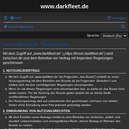
www.darkfleet.de
FAQ
Anmelden
S
Foren-Übersicht
u
Sprache:
c
www.darkfleet.de - Registrierung
h
Mit dem Zugriff auf „www.darkfleet.de“ („https://forum.darkfleet.de“) wird
e
zwischen dir und dem Betreiber ein Vertrag mit folgenden Regelungen
geschlossen:
1. NUTZUNGSVERTRAG
Mit dem Zugriff auf „www.darkfleet.de“ (im Folgenden „das Board“) schließt du einen
Nutzungsvertrag mit dem Betreiber des Boards ab (im Folgenden „Betreiber“) und
erklärst dich mit den nachfolgenden Regelungen einverstanden.
Wenn du mit diesen Regelungen nicht einverstanden bist, so darfst du das Board nicht
weiter nutzen. Für die Nutzung des Boards gelten jeweils die an dieser Stelle
veröffentlichten Regelungen.
Der Nutzungsvertrag wird auf unbestimmte Zeit geschlossen und kann von beiden
Seiten ohne Einhaltung einer Frist jederzeit gekündigt werden.
2. EINRÄUMUNG VON NUTZUNGSRECHTEN
Mit dem Erstellen eines Beitrags erteilst du dem Betreiber ein einfaches, zeitlich und
räumlich unbeschränktes und unentgeltliches Recht, deinen Beitrag im Rahmen des
Boards zu nutzen.