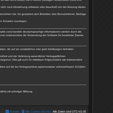
er dich nach Abmahnung zeitweise oder dauerhaft von der Nutzung dieses
is genommen hat. Du gestattest dem Betreiber, dein Benutzerkonto, Beiträge
tten Schaden zuzufügen.
phpbb.com) handelt; deutschsprachige Informationen werden durch die
können insbesondere die Verwendung der Software für bestimmte Zwecke
den, die auf ein vorsätzliches oder grob fahrlässiges Verhalten
dheit und der Verletzung wesentlicher Vertragspflichten
begrenzt. Dies gilt auch für mittelbare Folgeschäden wie insbesondere
ibers auf die bei Vertragsschluss typischerweise vorhersehbaren Schäden
tnis mit sofortiger Wirkung.
Kontakt
Alle Cookies löschen
Alle Zeiten sind
UTC+01:00