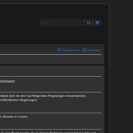
Suche
Erweiterte Suche
Registrieren
Anmelden
schlossen:
 erklärst dich mit den nachfolgenden Regelungen einverstanden.
veröffentlichten Regelungen.
des Boards zu nutzen.
ss du das Recht besitzt, die in deinen Beiträgen verwendeten Links und