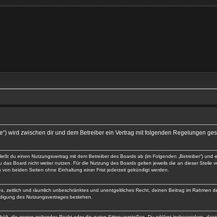
et.de“) wird zwischen dir und dem Betreiber ein Vertrag mit folgenden Regelungen ge
chließt du einen Nutzungsvertrag mit dem Betreiber des Boards ab (im Folgenden „Betreiber“) und
 das Board nicht weiter nutzen. Für die Nutzung des Boards gelten jeweils die an dieser Stelle 
von beiden Seiten ohne Einhaltung einer Frist jederzeit gekündigt werden.
ches, zeitlich und räumlich unbeschränktes und unentgeltliches Recht, deinen Beitrag im Rahmen 
ndigung des Nutzungsvertrages bestehen.
enthält, die gegen geltendes Recht oder die guten Sitten verstoßen. Du erklärst insbesondere, da