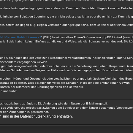
en diese Nutzungsbedingungen oder anderer im Board veröffentlichten Regeln kann der Betreib
e Inhalte von Beiträgen übernimmt, die er nicht selbst erstellt hat oder die er nicht zur Kenntn
ern, sofern sie gegen o. g. Regeln verstoßen oder geeignet sind, dem Betreiber oder einem Dri
NU General Public License v2
“ (GPL) bereitgestellten Foren-Software von phpBB Limited (www.
lt. Beide haben keinen Einfluss auf die Art und Weise, wie die Software verwendet wird. Sie 
nd Gesundheit und der Verletzung wesentlicher Vertragspflichten (Kardinalpflichten) nur für Schä
e insbesondere entgangenen Gewinn.
r grob fahrlässigem Verhalten oder bei Schäden aus der Verletzung von Leben, Körper und Gesun
ersehbaren Schäden und im übrigen der Höhe nach auf die vertragstypischen Durchschnittsschäden 
n Leben, Körper und Gesundheit oder vorsätzlichem oder grob fahrlässigem Verhalten des Betre
tsschäden begrenzt. Dies gilt auch für mittelbare Schäden, insbesondere entgangenen Gewinn.
nsten der Mitarbeiter und Erfüllungsgehilfen des Betreibers.
n unberührt.
schutzerklärung zu ändern. Die Änderung wird dem Nutzer per E-Mail mitgeteilt.
e des Widerspruchs erlischt das zwischen dem Betreiber und dem Nutzer bestehende Vertragsverhäl
zer den Änderungen zugestimmt hat.
sind in der Datenschutzerklärung enthalten.