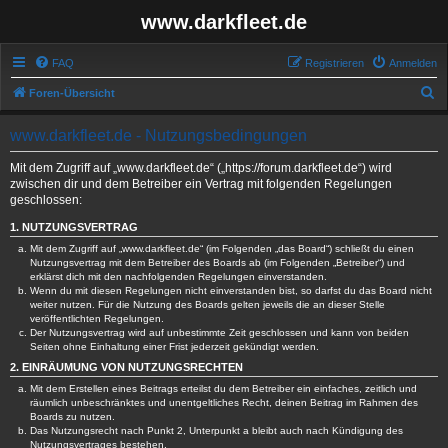
www.darkfleet.de
FAQ
Registrieren
Anmelden
S
Foren-Übersicht
u
www.darkfleet.de - Nutzungsbedingungen
c
h
Mit dem Zugriff auf „www.darkfleet.de“ („https://forum.darkfleet.de“) wird
zwischen dir und dem Betreiber ein Vertrag mit folgenden Regelungen
e
geschlossen:
1. NUTZUNGSVERTRAG
Mit dem Zugriff auf „www.darkfleet.de“ (im Folgenden „das Board“) schließt du einen
Nutzungsvertrag mit dem Betreiber des Boards ab (im Folgenden „Betreiber“) und
erklärst dich mit den nachfolgenden Regelungen einverstanden.
Wenn du mit diesen Regelungen nicht einverstanden bist, so darfst du das Board nicht
weiter nutzen. Für die Nutzung des Boards gelten jeweils die an dieser Stelle
veröffentlichten Regelungen.
Der Nutzungsvertrag wird auf unbestimmte Zeit geschlossen und kann von beiden
Seiten ohne Einhaltung einer Frist jederzeit gekündigt werden.
2. EINRÄUMUNG VON NUTZUNGSRECHTEN
Mit dem Erstellen eines Beitrags erteilst du dem Betreiber ein einfaches, zeitlich und
räumlich unbeschränktes und unentgeltliches Recht, deinen Beitrag im Rahmen des
Boards zu nutzen.
Das Nutzungsrecht nach Punkt 2, Unterpunkt a bleibt auch nach Kündigung des
Nutzungsvertrages bestehen.