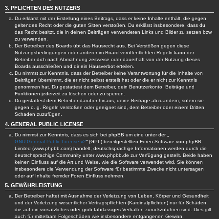
3. PFLICHTEN DES NUTZERS
Du erklärst mit der Erstellung eines Beitrags, dass er keine Inhalte enthält, die gegen
geltendes Recht oder die guten Sitten verstoßen. Du erklärst insbesondere, dass du
das Recht besitzt, die in deinen Beiträgen verwendeten Links und Bilder zu setzen bzw.
zu verwenden.
Der Betreiber des Boards übt das Hausrecht aus. Bei Verstößen gegen diese
Nutzungsbedingungen oder anderer im Board veröffentlichten Regeln kann der
Betreiber dich nach Abmahnung zeitweise oder dauerhaft von der Nutzung dieses
Boards ausschließen und dir ein Hausverbot erteilen.
Du nimmst zur Kenntnis, dass der Betreiber keine Verantwortung für die Inhalte von
Beiträgen übernimmt, die er nicht selbst erstellt hat oder die er nicht zur Kenntnis
genommen hat. Du gestattest dem Betreiber, dein Benutzerkonto, Beiträge und
Funktionen jederzeit zu löschen oder zu sperren.
Du gestattest dem Betreiber darüber hinaus, deine Beiträge abzuändern, sofern sie
gegen o. g. Regeln verstoßen oder geeignet sind, dem Betreiber oder einem Dritten
Schaden zuzufügen.
4. GENERAL PUBLIC LICENSE
Du nimmst zur Kenntnis, dass es sich bei phpBB um eine unter der „
GNU General Public License v2
“ (GPL) bereitgestellten Foren-Software von phpBB
Limited (www.phpbb.com) handelt; deutschsprachige Informationen werden durch die
deutschsprachige Community unter www.phpbb.de zur Verfügung gestellt. Beide haben
keinen Einfluss auf die Art und Weise, wie die Software verwendet wird. Sie können
insbesondere die Verwendung der Software für bestimmte Zwecke nicht untersagen
oder auf Inhalte fremder Foren Einfluss nehmen.
5. GEWÄHRLEISTUNG
Der Betreiber haftet mit Ausnahme der Verletzung von Leben, Körper und Gesundheit
und der Verletzung wesentlicher Vertragspflichten (Kardinalpflichten) nur für Schäden,
die auf ein vorsätzliches oder grob fahrlässiges Verhalten zurückzuführen sind. Dies gilt
auch für mittelbare Folgeschäden wie insbesondere entgangenen Gewinn.