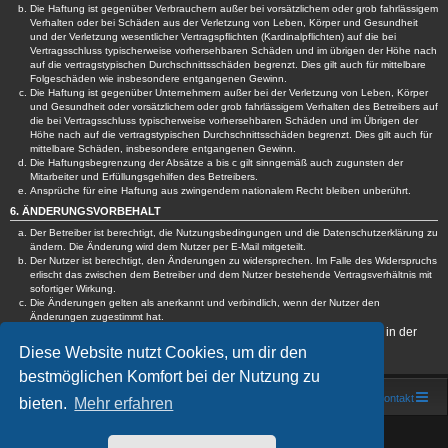
Die Haftung ist gegenüber Verbrauchern außer bei vorsätzlichem oder grob fahrlässigem
Verhalten oder bei Schäden aus der Verletzung von Leben, Körper und Gesundheit
und der Verletzung wesentlicher Vertragspflichten (Kardinalpflichten) auf die bei
Vertragsschluss typischerweise vorhersehbaren Schäden und im übrigen der Höhe nach
auf die vertragstypischen Durchschnittsschäden begrenzt. Dies gilt auch für mittelbare
Folgeschäden wie insbesondere entgangenen Gewinn.
Die Haftung ist gegenüber Unternehmern außer bei der Verletzung von Leben, Körper
und Gesundheit oder vorsätzlichem oder grob fahrlässigem Verhalten des Betreibers auf
die bei Vertragsschluss typischerweise vorhersehbaren Schäden und im Übrigen der
Höhe nach auf die vertragstypischen Durchschnittsschäden begrenzt. Dies gilt auch für
mittelbare Schäden, insbesondere entgangenen Gewinn.
Die Haftungsbegrenzung der Absätze a bis c gilt sinngemäß auch zugunsten der
Mitarbeiter und Erfüllungsgehilfen des Betreibers.
Ansprüche für eine Haftung aus zwingendem nationalem Recht bleiben unberührt.
6. ÄNDERUNGSVORBEHALT
Der Betreiber ist berechtigt, die Nutzungsbedingungen und die Datenschutzerklärung zu
ändern. Die Änderung wird dem Nutzer per E-Mail mitgeteilt.
Der Nutzer ist berechtigt, den Änderungen zu widersprechen. Im Falle des Widerspruchs
erlischt das zwischen dem Betreiber und dem Nutzer bestehende Vertragsverhältnis mit
sofortiger Wirkung.
Die Änderungen gelten als anerkannt und verbindlich, wenn der Nutzer den
Änderungen zugestimmt hat.
Informationen über den Umgang mit deinen persönlichen Daten sind in der
Datenschutzerklärung enthalten.
Diese Website nutzt Cookies, um dir den
bestmöglichen Komfort bei der Nutzung zu
Foren-Übersicht
Kontakt
bieten.
Mehr erfahren
Powered by
phpBB
® Forum Software © phpBB Limited
Deutsche Übersetzung durch
phpBB.de