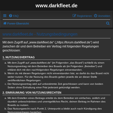
www.darkfleet.de
FAQ
Registrieren
Anmelden
S
Foren-Übersicht
u
www.darkfleet.de - Nutzungsbedingungen
c
h
Mit dem Zugriff auf „www.darkfleet.de“ („https://forum.darkfleet.de“) wird
zwischen dir und dem Betreiber ein Vertrag mit folgenden Regelungen
e
geschlossen:
1. NUTZUNGSVERTRAG
Mit dem Zugriff auf „www.darkfleet.de“ (im Folgenden „das Board“) schließt du einen
Nutzungsvertrag mit dem Betreiber des Boards ab (im Folgenden „Betreiber“) und
erklärst dich mit den nachfolgenden Regelungen einverstanden.
Wenn du mit diesen Regelungen nicht einverstanden bist, so darfst du das Board nicht
weiter nutzen. Für die Nutzung des Boards gelten jeweils die an dieser Stelle
veröffentlichten Regelungen.
Der Nutzungsvertrag wird auf unbestimmte Zeit geschlossen und kann von beiden
Seiten ohne Einhaltung einer Frist jederzeit gekündigt werden.
2. EINRÄUMUNG VON NUTZUNGSRECHTEN
Mit dem Erstellen eines Beitrags erteilst du dem Betreiber ein einfaches, zeitlich und
räumlich unbeschränktes und unentgeltliches Recht, deinen Beitrag im Rahmen des
Boards zu nutzen.
Das Nutzungsrecht nach Punkt 2, Unterpunkt a bleibt auch nach Kündigung des
Nutzungsvertrages bestehen.