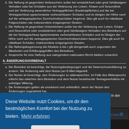
Die Haftung ist gegenüber Verbrauchern außer bei vorsätzlichem oder grob fahrlässigem
Verhalten oder bei Schäden aus der Verletzung von Leben, Körper und Gesundheit
und der Verletzung wesentlicher Vertragspflichten (Kardinalpflichten) auf die bei
Vertragsschluss typischerweise vorhersehbaren Schäden und im übrigen der Höhe nach
auf die vertragstypischen Durchschnittsschäden begrenzt. Dies gilt auch für mittelbare
Folgeschäden wie insbesondere entgangenen Gewinn.
Die Haftung ist gegenüber Unternehmern außer bei der Verletzung von Leben, Körper
und Gesundheit oder vorsätzlichem oder grob fahrlässigem Verhalten des Betreibers auf
die bei Vertragsschluss typischerweise vorhersehbaren Schäden und im Übrigen der
Höhe nach auf die vertragstypischen Durchschnittsschäden begrenzt. Dies gilt auch für
mittelbare Schäden, insbesondere entgangenen Gewinn.
Die Haftungsbegrenzung der Absätze a bis c gilt sinngemäß auch zugunsten der
Mitarbeiter und Erfüllungsgehilfen des Betreibers.
Ansprüche für eine Haftung aus zwingendem nationalem Recht bleiben unberührt.
6. ÄNDERUNGSVORBEHALT
Der Betreiber ist berechtigt, die Nutzungsbedingungen und die Datenschutzerklärung zu
ändern. Die Änderung wird dem Nutzer per E-Mail mitgeteilt.
Der Nutzer ist berechtigt, den Änderungen zu widersprechen. Im Falle des Widerspruchs
erlischt das zwischen dem Betreiber und dem Nutzer bestehende Vertragsverhältnis mit
sofortiger Wirkung.
Die Änderungen gelten als anerkannt und verbindlich, wenn der Nutzer den
Änderungen zugestimmt hat.
Informationen über den Umgang mit deinen persönlichen Daten sind in der
Datenschutzerklärung enthalten.
Diese Website nutzt Cookies, um dir den
bestmöglichen Komfort bei der Nutzung zu
Foren-Übersicht
Kontakt
bieten.
Mehr erfahren
Powered by
phpBB
® Forum Software © phpBB Limited
Deutsche Übersetzung durch
phpBB.de