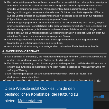
Die Haftung ist gegenüber Verbrauchern außer bei vorsätzlichem oder grob fahrlässigem
Verhalten oder bei Schäden aus der Verletzung von Leben, Körper und Gesundheit
und der Verletzung wesentlicher Vertragspflichten (Kardinalpflichten) auf die bei
Vertragsschluss typischerweise vorhersehbaren Schäden und im übrigen der Höhe nach
auf die vertragstypischen Durchschnittsschäden begrenzt. Dies gilt auch für mittelbare
Folgeschäden wie insbesondere entgangenen Gewinn.
Die Haftung ist gegenüber Unternehmern außer bei der Verletzung von Leben, Körper
und Gesundheit oder vorsätzlichem oder grob fahrlässigem Verhalten des Betreibers auf
die bei Vertragsschluss typischerweise vorhersehbaren Schäden und im Übrigen der
Höhe nach auf die vertragstypischen Durchschnittsschäden begrenzt. Dies gilt auch für
mittelbare Schäden, insbesondere entgangenen Gewinn.
Die Haftungsbegrenzung der Absätze a bis c gilt sinngemäß auch zugunsten der
Mitarbeiter und Erfüllungsgehilfen des Betreibers.
Ansprüche für eine Haftung aus zwingendem nationalem Recht bleiben unberührt.
6. ÄNDERUNGSVORBEHALT
Der Betreiber ist berechtigt, die Nutzungsbedingungen und die Datenschutzerklärung zu
ändern. Die Änderung wird dem Nutzer per E-Mail mitgeteilt.
Der Nutzer ist berechtigt, den Änderungen zu widersprechen. Im Falle des Widerspruchs
erlischt das zwischen dem Betreiber und dem Nutzer bestehende Vertragsverhältnis mit
sofortiger Wirkung.
Die Änderungen gelten als anerkannt und verbindlich, wenn der Nutzer den
Änderungen zugestimmt hat.
Informationen über den Umgang mit deinen persönlichen Daten sind in der
Datenschutzerklärung enthalten.
Diese Website nutzt Cookies, um dir den
bestmöglichen Komfort bei der Nutzung zu
Foren-Übersicht
Kontakt
bieten.
Mehr erfahren
Powered by
phpBB
® Forum Software © phpBB Limited
Deutsche Übersetzung durch
phpBB.de