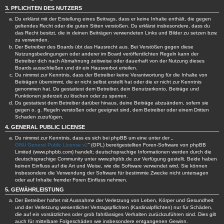
3. PFLICHTEN DES NUTZERS
Du erklärst mit der Erstellung eines Beitrags, dass er keine Inhalte enthält, die gegen
geltendes Recht oder die guten Sitten verstoßen. Du erklärst insbesondere, dass du
das Recht besitzt, die in deinen Beiträgen verwendeten Links und Bilder zu setzen bzw.
zu verwenden.
Der Betreiber des Boards übt das Hausrecht aus. Bei Verstößen gegen diese
Nutzungsbedingungen oder anderer im Board veröffentlichten Regeln kann der
Betreiber dich nach Abmahnung zeitweise oder dauerhaft von der Nutzung dieses
Boards ausschließen und dir ein Hausverbot erteilen.
Du nimmst zur Kenntnis, dass der Betreiber keine Verantwortung für die Inhalte von
Beiträgen übernimmt, die er nicht selbst erstellt hat oder die er nicht zur Kenntnis
genommen hat. Du gestattest dem Betreiber, dein Benutzerkonto, Beiträge und
Funktionen jederzeit zu löschen oder zu sperren.
Du gestattest dem Betreiber darüber hinaus, deine Beiträge abzuändern, sofern sie
gegen o. g. Regeln verstoßen oder geeignet sind, dem Betreiber oder einem Dritten
Schaden zuzufügen.
4. GENERAL PUBLIC LICENSE
Du nimmst zur Kenntnis, dass es sich bei phpBB um eine unter der „
GNU General Public License v2
“ (GPL) bereitgestellten Foren-Software von phpBB
Limited (www.phpbb.com) handelt; deutschsprachige Informationen werden durch die
deutschsprachige Community unter www.phpbb.de zur Verfügung gestellt. Beide haben
keinen Einfluss auf die Art und Weise, wie die Software verwendet wird. Sie können
insbesondere die Verwendung der Software für bestimmte Zwecke nicht untersagen
oder auf Inhalte fremder Foren Einfluss nehmen.
5. GEWÄHRLEISTUNG
Der Betreiber haftet mit Ausnahme der Verletzung von Leben, Körper und Gesundheit
und der Verletzung wesentlicher Vertragspflichten (Kardinalpflichten) nur für Schäden,
die auf ein vorsätzliches oder grob fahrlässiges Verhalten zurückzuführen sind. Dies gilt
auch für mittelbare Folgeschäden wie insbesondere entgangenen Gewinn.