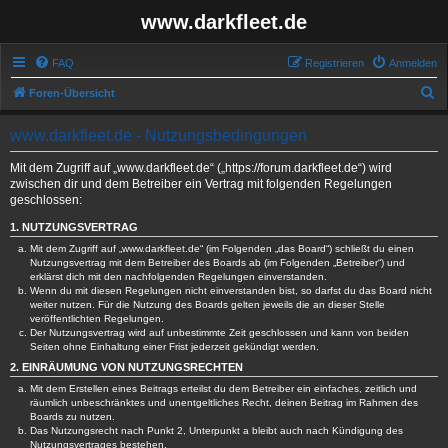
www.darkfleet.de
FAQ
Registrieren
Anmelden
S
Foren-Übersicht
u
www.darkfleet.de - Nutzungsbedingungen
c
h
Mit dem Zugriff auf „www.darkfleet.de“ („https://forum.darkfleet.de“) wird
zwischen dir und dem Betreiber ein Vertrag mit folgenden Regelungen
e
geschlossen:
1. NUTZUNGSVERTRAG
Mit dem Zugriff auf „www.darkfleet.de“ (im Folgenden „das Board“) schließt du einen
Nutzungsvertrag mit dem Betreiber des Boards ab (im Folgenden „Betreiber“) und
erklärst dich mit den nachfolgenden Regelungen einverstanden.
Wenn du mit diesen Regelungen nicht einverstanden bist, so darfst du das Board nicht
weiter nutzen. Für die Nutzung des Boards gelten jeweils die an dieser Stelle
veröffentlichten Regelungen.
Der Nutzungsvertrag wird auf unbestimmte Zeit geschlossen und kann von beiden
Seiten ohne Einhaltung einer Frist jederzeit gekündigt werden.
2. EINRÄUMUNG VON NUTZUNGSRECHTEN
Mit dem Erstellen eines Beitrags erteilst du dem Betreiber ein einfaches, zeitlich und
räumlich unbeschränktes und unentgeltliches Recht, deinen Beitrag im Rahmen des
Boards zu nutzen.
Das Nutzungsrecht nach Punkt 2, Unterpunkt a bleibt auch nach Kündigung des
Nutzungsvertrages bestehen.