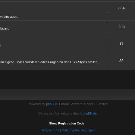
884
en
eintragen.
209
bitten.
17
n.
88
nn eigene Styles vorstellen oder Fragen zu den CSS-Styles stellen.
Powered by
phpBB
® Forum Software © phpBB Limited
Deutsche Übersetzung durch
phpBB.de
Show Registration Code
Datenschutz
|
Nutzungsbedingungen