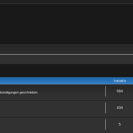
THEMEN
584
Ankündigungen geschrieben.
434
5