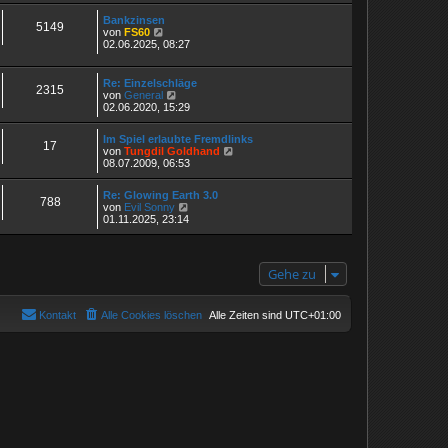
r
r
e
B
a
Bankzinsen
s
5149
e
N
g
von
FS60
t
i
e
02.06.2025, 08:27
e
t
u
r
r
e
B
a
s
Re: Einzelschläge
e
g
2315
t
N
von
General
i
e
e
02.06.2020, 15:29
t
r
u
r
B
e
a
Im Spiel erlaubte Fremdlinks
e
s
g
17
N
von
Tungdil Goldhand
i
t
e
08.07.2009, 06:53
t
e
u
r
r
e
a
B
Re: Glowing Earth 3.0
s
g
788
e
N
von
Evil Sonny
t
i
e
01.11.2025, 23:14
e
t
u
r
r
e
B
a
s
e
g
t
i
Gehe zu
e
t
r
r
B
a
e
Kontakt
Alle Cookies löschen
Alle Zeiten sind
UTC+01:00
g
i
t
r
a
g