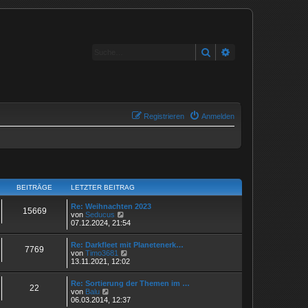
Suche
Erweiterte Suche
Registrieren
Anmelden
BEITRÄGE
LETZTER BEITRAG
Re: Weihnachten 2023
15669
N
von
Seducus
e
07.12.2024, 21:54
u
e
Re: Darkfleet mit Planetenerk…
s
7769
N
von
Timo3681
t
e
13.11.2021, 12:02
e
u
r
e
B
Re: Sortierung der Themen im …
s
22
e
N
von
Balu
t
i
e
06.03.2014, 12:37
e
t
u