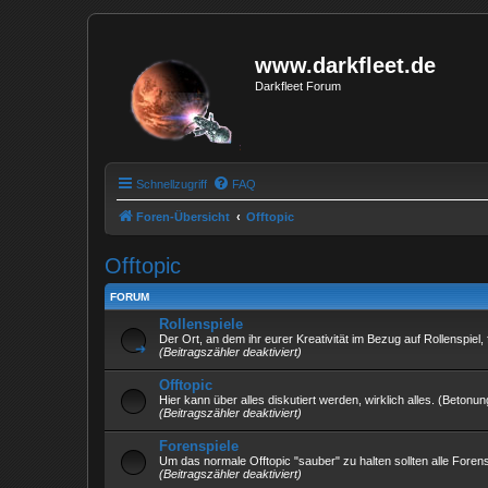
www.darkfleet.de
Darkfleet Forum
Schnellzugriff
FAQ
Foren-Übersicht
Offtopic
Offtopic
FORUM
Rollenspiele
Der Ort, an dem ihr eurer Kreativität im Bezug auf Rollenspiel,
(Beitragszähler deaktiviert)
Offtopic
Hier kann über alles diskutiert werden, wirklich alles. (Betonun
(Beitragszähler deaktiviert)
Forenspiele
Um das normale Offtopic "sauber" zu halten sollten alle Forens
(Beitragszähler deaktiviert)