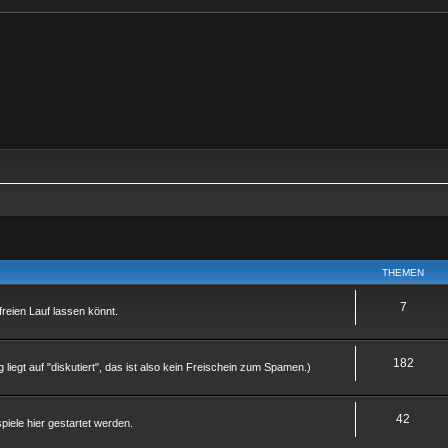
THEMEN
7
 freien Lauf lassen könnt.
182
g liegt auf "diskutiert", das ist also kein Freischein zum Spamen.)
42
piele hier gestartet werden.