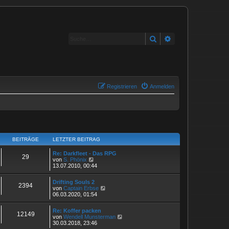
Suche
Erweiterte Suche
Registrieren
Anmelden
BEITRÄGE
LETZTER BEITRAG
Re: Darkfleet - Das RPG
29
N
von
S. Phönix
e
13.07.2010, 00:44
u
e
Drifting Souls 2
s
2394
N
von
Captain Erbse
t
e
06.03.2020, 01:54
e
u
r
e
B
Re: Koffer packen
s
12149
e
N
von
Wendell Munsterman
t
i
e
30.03.2018, 23:46
e
t
u