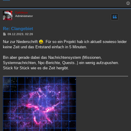
Calideya
Administrator
Re: Clangebiet
B
09.12.2023, 02:26
e
i
Nur zur Niederschrift
. Für so ein Projekt hab ich aktuell sowieso leider
t
keine Zeit und das Entstand einfach in 5 Minuten.
r
a
g
Bin aber gerade dabei das Nachrichtensystem (Missionen,
Systemnachrichten, Npc-Berichte, Quests..) ein wenig aufzupushen.
Stück für Stück wie es die Zeit hergibt.