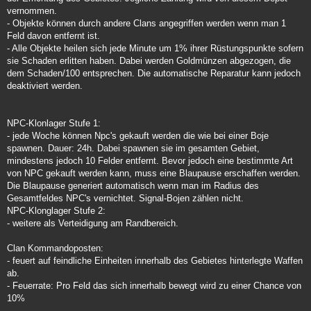
vernommen.
- Objekte können durch andere Clans angegriffen werden wenn man 1
Feld davon entfernt ist.
- Alle Objekte heilen sich jede Minute um 1% ihrer Rüstungspunkte sofern
sie Schaden erlitten haben. Dabei werden Goldmünzen abgezogen, die
dem Schaden/100 entsprechen. Die automatische Reparatur kann jedoch
deaktiviert werden.
NPC-Klonlager Stufe 1:
- jede Woche können Npc's gekauft werden die wie bei einer Boje
spawnen. Dauer: 24h. Dabei spawnen sie im gesamten Gebiet,
mindestens jedoch 10 Felder entfernt. Bevor jedoch eine bestimmte Art
von NPC gekauft werden kann, muss eine Blaupause erschaffen werden.
Die Blaupause generiert automatisch wenn man im Radius des
Gesamtfeldes NPC's vernichtet. Signal-Bojen zählen nicht.
NPC-Klonglager Stufe 2:
- weitere als Verteidigung am Randbereich.
Clan Kommandoposten:
- feuert auf feindliche Einheiten innerhalb des Gebietes hinterlegte Waffen
ab.
- Feuerrate: Pro Feld das sich innerhalb bewegt wird zu einer Chance von
10%