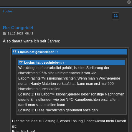
Lucius
Re: Clangebiet
B
11.12.2023, 08:42
e
i
Also darauf warte ich seit Jahren:
t
r
a
Lucius
hat geschrieben:
↑
g
Lucius
hat geschrieben:
↑
Was dringend überarbeitet gehört, ist eine Sortierung der
Nachrichten: 95% sind uninteressanter Kram wie
Labor/Frachter/Missionsnachrichten. Wenn man n Wochenende
nur am Handy Materien verkauft hat, kann man erst mal 200
Nachrichten durchscrollen.
Lösung 1: Für Labor/Missions/Spieler-Holos/ sonstige Nachrichten
eigene Einstellungen wie bei NPC-Kampfberichten erschaffen,
damit man sie abstellen kann.
Lösung 2: Diese Nachrichten gebündelt anzeigen.
Hier meine Idee zu Lösung 2, wobei Lösung 1 nachwievor mein Favorit
ist:
Beim Klick auf