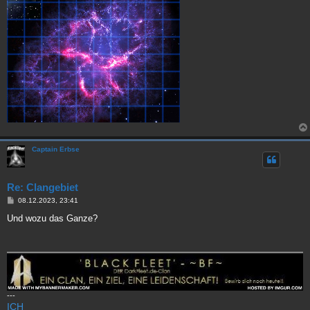
Captain Erbse
Re: Clangebiet
B
08.12.2023, 23:41
e
i
Und wozu das Ganze?
t
r
a
g
---
ICH