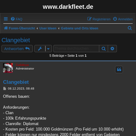
www.darkfleet.de
FAQ
Registrieren
Anmelden
S
Foren-Übersicht
User Ideen
Gebiete und Orts Ideen
u
Clangebiet
c
Suche
Erweiterte 
Antworten
h
5 Beiträge • Seite
1
von
1
e
Calideya
Administrator
Clangebiet
B
08.12.2023, 08:48
e
i
Offenes bauen:
t
r
a
Anforderungen:
g
- Clan
- 100k Erfahrungspunkte
- Clanrolle: Diplomat
- Kosten pro Feld: 100.000 Goldmünzen (Pro Feld um 10.000 erhöht)
- Felder können nur mindestens 2000 Felder entfernt von Gebieten