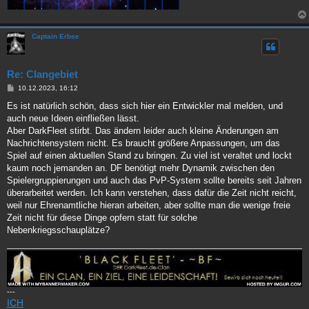
Captain Erbse
Re: Clangebiet
B
10.12.2023, 16:12
e
i
Es ist natürlich schön, dass sich hier ein Entwickler mal melden, und
t
auch neue Ideen einfließen lässt.
r
a
Aber DarkFleet stirbt. Das ändern leider auch kleine Änderungen am
g
Nachrichtensystem nicht. Es braucht größere Anpassungen, um das
Spiel auf einen aktuellen Stand zu bringen. Zu viel ist veraltet und lockt
kaum noch jemanden an. DF benötigt mehr Dynamik zwischen den
Spielergruppierungen und auch das PvP-System sollte bereits seit Jahren
überarbeitet werden. Ich kann verstehen, dass dafür die Zeit nicht reicht,
weil nur Ehrenamtliche hieran arbeiten, aber sollte man die wenige freie
Zeit nicht für diese Dinge opfern statt für solche
Nebenkriegsschauplätze?
---
ICH