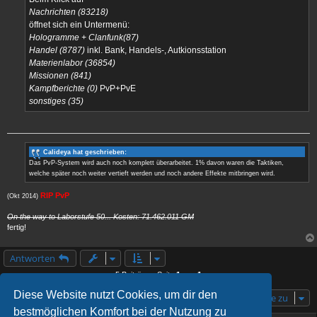
Nachrichten (83218)
öffnet sich ein Untermenü:
Hologramme + Clanfunk(87)
Handel (8787)
inkl. Bank, Handels-, Autkionsstation
Materienlabor (36854)
Missionen (841)
Kampfberichte (0)
PvP+PvE
sonstiges (35)
Calideya hat geschrieben:
Das PvP-System wird auch noch komplett überarbeitet. 1% davon waren die Taktiken,
welche später noch weiter vertieft werden und noch andere Effekte mitbringen wird.
RIP PvP
(Okt 2014)
On the way to Laborstufe 50... Kosten: 71.462.011 GM
fertig!
Antworten
5 Beiträge • Seite
1
von
1
Diese Website nutzt Cookies, um dir den
Gehe zu
bestmöglichen Komfort bei der Nutzung zu