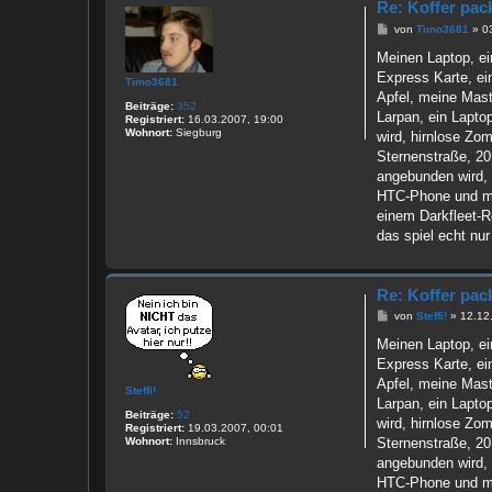
b
Re: Koffer pac
s
B
e
von
Timo3681
»
0
e
i
Meinen Laptop, ei
t
Express Karte, ei
r
Timo3681
a
Apfel, meine Maste
Beiträge:
352
g
Larpan, ein Lapto
Registriert:
16.03.2007, 19:00
Wohnort:
Siegburg
wird, hirnlose Zom
Sternenstraße, 20
angebunden wird,
HTC-Phone und mei
einem Darkfleet-R
das spiel echt nu
Re: Koffer pac
B
von
Steffi!
»
12.12
e
i
Meinen Laptop, ei
t
Express Karte, ei
r
a
Apfel, meine Maste
Steffi!
g
Larpan, ein Lapto
Beiträge:
52
wird, hirnlose Zom
Registriert:
19.03.2007, 00:01
Wohnort:
Innsbruck
Sternenstraße, 20
angebunden wird,
HTC-Phone und mei