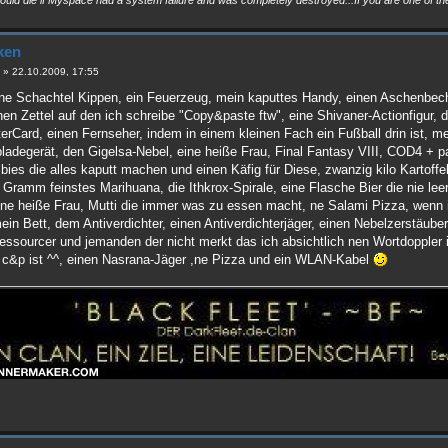
uld die if Myspace had a system failure and was completely destroyed...If you are one of the
ken
e
»
22.10.2009, 17:55
ne Schachtel Kippen, ein Feuerzeug, mein kaputtes Handy, einen Aschenbech
nen Zettel auf den ich schreibe "Copy&paste ftw", eine Shivaner-Actionfigur
rCard, einen Fernseher, indem in einem kleinen Fach ein Fußball drin ist, mei
pladegerät, den Gigelsa-Nebel, eine heiße Frau, Final Fantasy VIII, COD4 + pa
bies die alles kaputt machen und einen Käfig für Diese, zwanzig kilo Kartoffe
 Gramm feinstes Marihuana, die Ithkrox-Spirale, eine Flasche Bier die nie le
 ne heiße Frau, Mutti die immer was zu essen macht, ne Salami Pizza, wen
n Bett, dem Antiverdichter, einen Antiverdichterjäger, einen Nebelzerstäuber
essourcer und jemanden der nicht merkt das ich absichtlich nen Wortdoppler 
r c&p ist ^^, einen Nasrana-Jäger ,ne Pizza und ein WLAN-Kabel