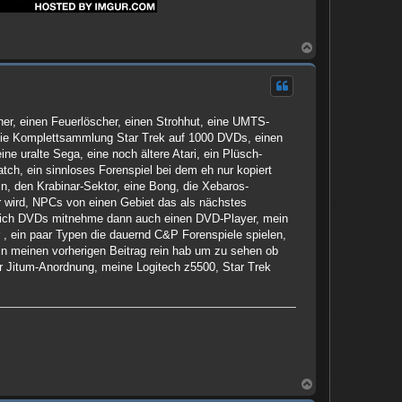
N
a
c
h
o
b
er, einen Feuerlöscher, einen Strohhut, eine UMTS-
e
n
, die Komplettsammlung Star Trek auf 1000 DVDs, einen
ne uralte Sega, eine noch ältere Atari, ein Plüsch-
tch, ein sinnloses Forenspiel bei dem eh nur kopiert
ln, den Krabinar-Sektor, eine Bong, die Xebaros-
er wird, NPCs von einen Gebiet das als nächstes
n ich DVDs mitnehme dann auch einen DVD-Player, mein
 , ein paar Typen die dauernd C&P Forenspiele spielen,
in meinen vorherigen Beitrag rein hab um zu sehen ob
er Jitum-Anordnung, meine Logitech z5500, Star Trek
N
a