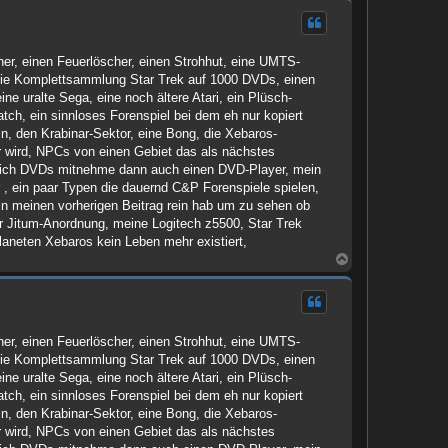
c
h
o
b
er, einen Feuerlöscher, einen Strohhut, eine UMTS-
e
n
, die Komplettsammlung Star Trek auf 1000 DVDs, einen
ne uralte Sega, eine noch ältere Atari, ein Plüsch-
tch, ein sinnloses Forenspiel bei dem eh nur kopiert
ln, den Krabinar-Sektor, eine Bong, die Xebaros-
er wird, NPCs von einen Gebiet das als nächstes
n ich DVDs mitnehme dann auch einen DVD-Player, mein
 , ein paar Typen die dauernd C&P Forenspiele spielen,
in meinen vorherigen Beitrag rein hab um zu sehen ob
er Jitum-Anordnung, meine Logitech z5500, Star Trek
neten Xebaros kein Leben mehr existiert,
N
a
c
h
o
b
er, einen Feuerlöscher, einen Strohhut, eine UMTS-
e
n
, die Komplettsammlung Star Trek auf 1000 DVDs, einen
ne uralte Sega, eine noch ältere Atari, ein Plüsch-
tch, ein sinnloses Forenspiel bei dem eh nur kopiert
ln, den Krabinar-Sektor, eine Bong, die Xebaros-
er wird, NPCs von einen Gebiet das als nächstes