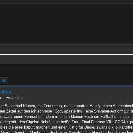
uche
Erweiterte Suche
acken
8.06.2009, 13:05
ne Schachtel Kippen, ein Feuerzeug, mein kaputtes Handy, einen Aschenbech
nen Zettel auf den ich schreibe "Copy&paste ftw", eine Shivaner-Actionfigur
rCard, einen Fernseher, indem in einem kleinen Fach ein Fußball drin ist, mei
pladegerät, den Gigelsa-Nebel, eine heiße Frau, Final Fantasy VIII, COD4 + pa
bies die alles kaputt machen und einen Käfig für Diese, zwanzig kilo Kartoffe
 Gramm feinstes Marihuana, die Ithkrox-Spirale, eine Flasche Bier die nie le