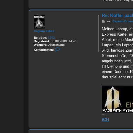
90% of teens today wo
Re: Koffer pac
B
von
Captain Erbs
e
i
Meinen Laptop, ei
Captain Erbse
t
Express Karte, ei
r
Beiträge:
1582
a
Apfel, meine Maste
Registriert:
08.09.2008, 14:45
g
Larpan, ein Lapto
Wohnort:
Deutschland
K
wird, hirnlose Zom
Kontaktdaten:
o
Sternenstraße, 20
n
t
angebunden wird,
a
HTC-Phone und mei
k
t
einem Darkfleet-R
d
das spiel echt nu
a
t
e
n
v
o
n
C
a
p
t
---
a
ICH
i
n
E
r