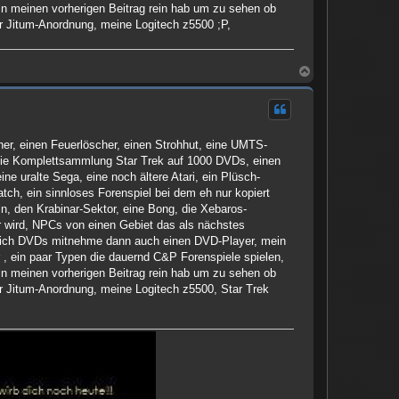
in meinen vorherigen Beitrag rein hab um zu sehen ob
er Jitum-Anordnung, meine Logitech z5500 ;P,
N
a
c
h
o
b
er, einen Feuerlöscher, einen Strohhut, eine UMTS-
e
n
, die Komplettsammlung Star Trek auf 1000 DVDs, einen
ne uralte Sega, eine noch ältere Atari, ein Plüsch-
tch, ein sinnloses Forenspiel bei dem eh nur kopiert
ln, den Krabinar-Sektor, eine Bong, die Xebaros-
er wird, NPCs von einen Gebiet das als nächstes
n ich DVDs mitnehme dann auch einen DVD-Player, mein
 , ein paar Typen die dauernd C&P Forenspiele spielen,
in meinen vorherigen Beitrag rein hab um zu sehen ob
er Jitum-Anordnung, meine Logitech z5500, Star Trek