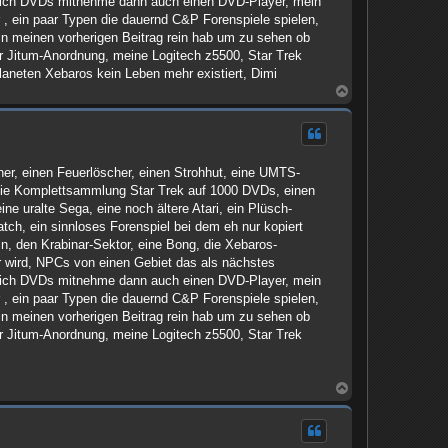
n ich DVDs mitnehme dann auch einen DVD-Player, mein
 , ein paar Typen die dauernd C&P Forenspiele spielen,
in meinen vorherigen Beitrag rein hab um zu sehen ob
er Jitum-Anordnung, meine Logitech z5500, Star Trek
neten Xebaros kein Leben mehr existiert, Dimi
N
a
c
h
o
b
er, einen Feuerlöscher, einen Strohhut, eine UMTS-
e
n
, die Komplettsammlung Star Trek auf 1000 DVDs, einen
ne uralte Sega, eine noch ältere Atari, ein Plüsch-
tch, ein sinnloses Forenspiel bei dem eh nur kopiert
ln, den Krabinar-Sektor, eine Bong, die Xebaros-
er wird, NPCs von einen Gebiet das als nächstes
n ich DVDs mitnehme dann auch einen DVD-Player, mein
 , ein paar Typen die dauernd C&P Forenspiele spielen,
in meinen vorherigen Beitrag rein hab um zu sehen ob
er Jitum-Anordnung, meine Logitech z5500, Star Trek
N
a
c
h
o