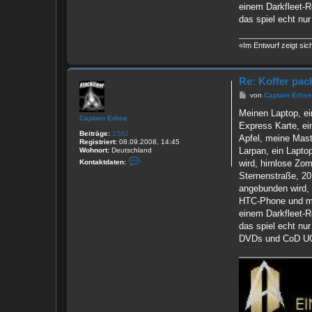
einem Darkfleet-R
das spiel echt nu
«Im Entwurf zeigt sic
Re: Koffer pac
B
von
Captain Erbs
e
i
Meinen Laptop, ei
Captain Erbse
t
Express Karte, ei
r
Beiträge:
1582
a
Apfel, meine Maste
Registriert:
08.09.2008, 14:45
g
Larpan, ein Lapto
Wohnort:
Deutschland
K
wird, hirnlose Zom
Kontaktdaten:
o
Sternenstraße, 20
n
t
angebunden wird,
a
HTC-Phone und mei
k
t
einem Darkfleet-R
d
das spiel echt nu
a
t
DVDs und CoD U
e
n
v
o
n
C
a
p
t