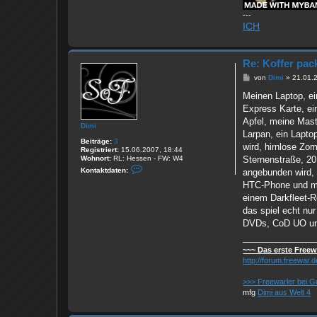
a
i
---
n
ICH
E
r
b
s
Re: Koffer pac
e
B
von
Dimi
»
21.01.
e
i
Meinen Laptop, ei
t
Express Karte, ei
r
a
Apfel, meine Maste
Dimi
g
Larpan, ein Lapto
Beiträge:
3
wird, hirnlose Zom
Registriert:
15.06.2007, 18:44
Sternenstraße, 20
Wohnort:
RL: Hessen - FW: W4
K
Kontaktdaten:
angebunden wird,
o
n
HTC-Phone und mei
t
einem Darkfleet-R
a
k
das spiel echt nu
t
DVDs, CoD UO un
d
a
t
~~~ Das erste Free
e
n
http://forum.freewar
v
o
>>> Freewarler bei G
n
mfg
Dimi aus Welt 4
D
i
m