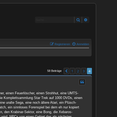
Suche
Erweiterte Suche
Registrieren
Anmelden
1
2
3
4
Vorherige
58 Beiträge
er, einen Feuerlöscher, einen Strohhut, eine UMTS-
, die Komplettsammlung Star Trek auf 1000 DVDs, einen
ne uralte Sega, eine noch ältere Atari, ein Plüsch-
tch, ein sinnloses Forenspiel bei dem eh nur kopiert
ln, den Krabinar-Sektor, eine Bong, die Xebaros-
er wird, NPCs von einen Gebiet das als nächstes