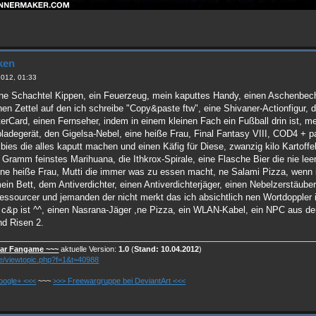
ken
2012, 01:33
ne Schachtel Kippen, ein Feuerzeug, mein kaputtes Handy, einen Aschenbech
nen Zettel auf den ich schreibe "Copy&paste ftw", eine Shivaner-Actionfigur
rCard, einen Fernseher, indem in einem kleinen Fach ein Fußball drin ist, mei
pladegerät, den Gigelsa-Nebel, eine heiße Frau, Final Fantasy VIII, COD4 + pa
bies die alles kaputt machen und einen Käfig für Diese, zwanzig kilo Kartoffe
 Gramm feinstes Marihuana, die Ithkrox-Spirale, eine Flasche Bier die nie le
 ne heiße Frau, Mutti die immer was zu essen macht, ne Salami Pizza, wen
n Bett, dem Antiverdichter, einen Antiverdichterjäger, einen Nebelzerstäuber
essourcer und jemanden der nicht merkt das ich absichtlich nen Wortdoppler 
r c&p ist ^^, einen Nasrana-Jäger ,ne Pizza, ein WLAN-Kabel, ein NPC aus d
d Risen 2.
war Fangame ~~~
aktuelle Version:
1.0
(
Stand: 10.04.2012
)
.de/viewtopic.php?f=1&t=40988
oogle+ <<<
~~~
>>> Freewargruppe bei DeviantArt <<<