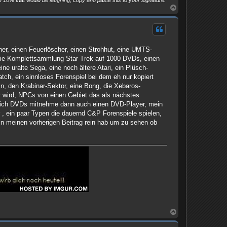
 10% that would be laughing, copy and paste this to your signature.
N
a
c
h
o
b
er, einen Feuerlöscher, einen Strohhut, eine UMTS-
e
n
, die Komplettsammlung Star Trek auf 1000 DVDs, einen
ne uralte Sega, eine noch ältere Atari, ein Plüsch-
tch, ein sinnloses Forenspiel bei dem eh nur kopiert
ln, den Krabinar-Sektor, eine Bong, die Xebaros-
er wird, NPCs von einen Gebiet das als nächstes
n ich DVDs mitnehme dann auch einen DVD-Player, mein
 , ein paar Typen die dauernd C&P Forenspiele spielen,
in meinen vorherigen Beitrag rein hab um zu sehen ob
N
a
c