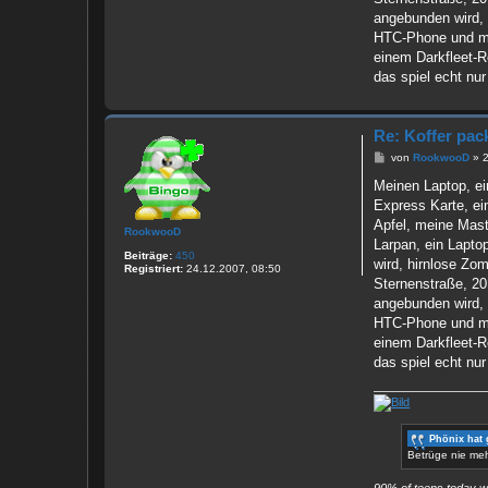
angebunden wird,
HTC-Phone und mei
einem Darkfleet-R
das spiel echt nu
Re: Koffer pac
B
von
RookwooD
»
e
i
Meinen Laptop, ei
t
Express Karte, ei
r
a
Apfel, meine Maste
RookwooD
g
Larpan, ein Lapto
Beiträge:
450
wird, hirnlose Zom
Registriert:
24.12.2007, 08:50
Sternenstraße, 20
angebunden wird,
HTC-Phone und mei
einem Darkfleet-R
das spiel echt nu
Phönix hat 
Betrüge nie meh