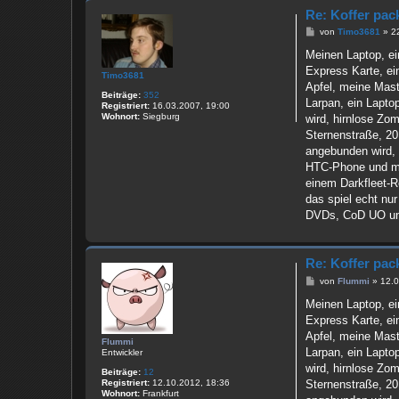
i
Re: Koffer pac
B
von
Timo3681
»
2
e
i
Meinen Laptop, ei
t
Express Karte, ei
r
Timo3681
a
Apfel, meine Maste
Beiträge:
352
g
Larpan, ein Lapto
Registriert:
16.03.2007, 19:00
Wohnort:
Siegburg
wird, hirnlose Zom
Sternenstraße, 20
angebunden wird,
HTC-Phone und mei
einem Darkfleet-R
das spiel echt nu
DVDs, CoD UO und
Re: Koffer pac
B
von
Flummi
»
12.0
e
i
Meinen Laptop, ei
t
Express Karte, ei
r
a
Apfel, meine Maste
Flummi
g
Larpan, ein Lapto
Entwickler
wird, hirnlose Zom
Beiträge:
12
Sternenstraße, 20
Registriert:
12.10.2012, 18:36
Wohnort:
Frankfurt