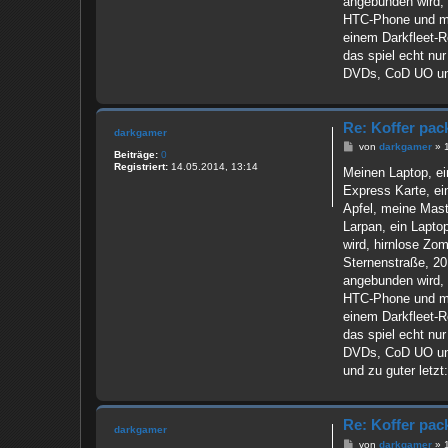
angebunden wird,
HTC-Phone und mei
einem Darkfleet-R
das spiel echt nu
DVDs, CoD UO und
Re: Koffer pac
darkgamer
B
von
darkgamer
»
Beiträge:
0
e
Registriert:
14.05.2014, 13:14
i
Meinen Laptop, ei
t
Express Karte, ei
r
a
Apfel, meine Maste
g
Larpan, ein Lapto
wird, hirnlose Zom
Sternenstraße, 20
angebunden wird,
HTC-Phone und mei
einem Darkfleet-R
das spiel echt nu
DVDs, CoD UO und
und zu guter letzt
Re: Koffer pac
darkgamer
B
von
darkgamer
»