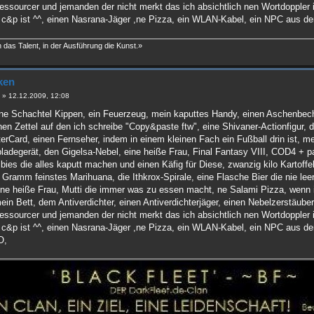
essourcer und jemanden der nicht merkt das ich absichtlich nen Wortdoppler 
r c&p ist ^^, einen Nasrana-Jäger ,ne Pizza, ein WLAN-Kabel, ein NPC aus d
h das Talent, in der Ausführung die Kunst.»
ken
e
»
12.12.2009, 12:08
ne Schachtel Kippen, ein Feuerzeug, mein kaputtes Handy, einen Aschenbech
nen Zettel auf den ich schreibe "Copy&paste ftw", eine Shivaner-Actionfigur
rCard, einen Fernseher, indem in einem kleinen Fach ein Fußball drin ist, mei
pladegerät, den Gigelsa-Nebel, eine heiße Frau, Final Fantasy VIII, COD4 + pa
bies die alles kaputt machen und einen Käfig für Diese, zwanzig kilo Kartoffe
 Gramm feinstes Marihuana, die Ithkrox-Spirale, eine Flasche Bier die nie le
 ne heiße Frau, Mutti die immer was zu essen macht, ne Salami Pizza, wen
n Bett, dem Antiverdichter, einen Antiverdichterjäger, einen Nebelzerstäuber
essourcer und jemanden der nicht merkt das ich absichtlich nen Wortdoppler 
r c&p ist ^^, einen Nasrana-Jäger ,ne Pizza, ein WLAN-Kabel, ein NPC aus d
O,