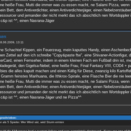
 ne heiße Frau, Mutti die immer was zu essen macht, ne Salami Pizza, wen
n Bett, dem Antiverdichter, einen Antiverdichterjäger, einen Nebelzerstäuber
essourcer und jemanden der nicht merkt das ich absichtlich nen Wortdoppler 
r c&p ist ^^, einen Nasrana-Jäger
ken
28.06.2009, 13:11
ne Schachtel Kippen, ein Feuerzeug, mein kaputtes Handy, einen Aschenbech
nen Zettel auf den ich schreibe "Copy&paste ftw", eine Shivaner-Actionfigur
rCard, einen Fernseher, indem in einem kleinen Fach ein Fußball drin ist, mei
pladegerät, den Gigelsa-Nebel, eine heiße Frau, Final Fantasy VIII, COD4 + pa
bies die alles kaputt machen und einen Käfig für Diese, zwanzig kilo Kartoffe
 Gramm feinstes Marihuana, die Ithkrox-Spirale, eine Flasche Bier die nie le
 ne heiße Frau, Mutti die immer was zu essen macht, ne Salami Pizza, wen
n Bett, dem Antiverdichter, einen Antiverdichterjäger, einen Nebelzerstäuber
essourcer und jemanden der nicht merkt das ich absichtlich nen Wortdoppler 
r c&p ist ^^, einen Nasrana-Jäger und ne Pizza^^
geschrieben:
r als 5 Spieler. Wer Wind sät, wird Sturm ernten