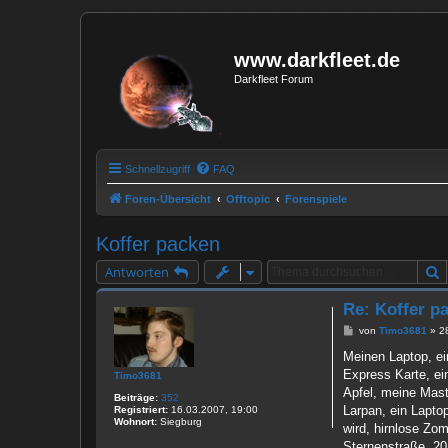
www.darkfleet.de
Darkfleet Forum
Schnellzugriff
FAQ
Foren-Übersicht
Offtopic
Forenspiele
Koffer packen
S
Antworten
Re: Koffer p
B
von
Timo3681
»
2
e
i
Meinen Laptop, ei
t
Express Karte, ei
Timo3681
r
a
Apfel, meine Maste
Beiträge:
352
g
Larpan, ein Lapto
Registriert:
16.03.2007, 19:00
Wohnort:
Siegburg
wird, hirnlose Zom
Sternenstraße, 20