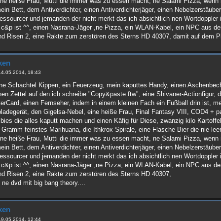
 ne heiße Frau, Mutti die immer was zu essen macht, ne Salami Pizza, wen
n Bett, dem Antiverdichter, einen Antiverdichterjäger, einen Nebelzerstäuber
essourcer und jemanden der nicht merkt das ich absichtlich nen Wortdoppler 
r c&p ist ^^, einen Nasrana-Jäger ,ne Pizza, ein WLAN-Kabel, ein NPC aus d
 Risen 2, eine Rakte zum zerstören des Sterns HD 40307, damit auf dem Pla
ken
14.05.2014, 18:43
ne Schachtel Kippen, ein Feuerzeug, mein kaputtes Handy, einen Aschenbech
nen Zettel auf den ich schreibe "Copy&paste ftw", eine Shivaner-Actionfigur
rCard, einen Fernseher, indem in einem kleinen Fach ein Fußball drin ist, mei
pladegerät, den Gigelsa-Nebel, eine heiße Frau, Final Fantasy VIII, COD4 + pa
bies die alles kaputt machen und einen Käfig für Diese, zwanzig kilo Kartoffe
 Gramm feinstes Marihuana, die Ithkrox-Spirale, eine Flasche Bier die nie le
 ne heiße Frau, Mutti die immer was zu essen macht, ne Salami Pizza, wen
n Bett, dem Antiverdichter, einen Antiverdichterjäger, einen Nebelzerstäuber
essourcer und jemanden der nicht merkt das ich absichtlich nen Wortdoppler 
r c&p ist ^^, einen Nasrana-Jäger ,ne Pizza, ein WLAN-Kabel, ein NPC aus d
 Risen 2, eine Rakte zum zerstören des Sterns HD 40307,
: ne dvd mit big bang theory....
ken
19.05.2014, 12:44