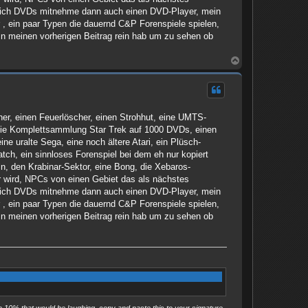
n ich DVDs mitnehme dann auch einen DVD-Player, mein
 , ein paar Typen die dauernd C&P Forenspiele spielen,
in meinen vorherigen Beitrag rein hab um zu sehen ob
N
a
c
h
o
b
er, einen Feuerlöscher, einen Strohhut, eine UMTS-
e
n
, die Komplettsammlung Star Trek auf 1000 DVDs, einen
ne uralte Sega, eine noch ältere Atari, ein Plüsch-
tch, ein sinnloses Forenspiel bei dem eh nur kopiert
ln, den Krabinar-Sektor, eine Bong, die Xebaros-
er wird, NPCs von einen Gebiet das als nächstes
n ich DVDs mitnehme dann auch einen DVD-Player, mein
 , ein paar Typen die dauernd C&P Forenspiele spielen,
in meinen vorherigen Beitrag rein hab um zu sehen ob