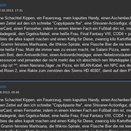
ken
2.02.2013, 17:31
ne Schachtel Kippen, ein Feuerzeug, mein kaputtes Handy, einen Aschenbech
nen Zettel auf den ich schreibe "Copy&paste ftw", eine Shivaner-Actionfigur
rCard, einen Fernseher, indem in einem kleinen Fach ein Fußball drin ist, mei
pladegerät, den Gigelsa-Nebel, eine heiße Frau, Final Fantasy VIII, COD4 + pa
bies die alles kaputt machen und einen Käfig für Diese, zwanzig kilo Kartoffe
 Gramm feinstes Marihuana, die Ithkrox-Spirale, eine Flasche Bier die nie le
 ne heiße Frau, Mutti die immer was zu essen macht, ne Salami Pizza, wen
n Bett, dem Antiverdichter, einen Antiverdichterjäger, einen Nebelzerstäuber
essourcer und jemanden der nicht merkt das ich absichtlich nen Wortdoppler 
r c&p ist ^^, einen Nasrana-Jäger ,ne Pizza, ein WLAN-Kabel, ein NPC aus d
 Risen 2, eine Rakte zum zerstören des Sterns HD 40307, damit auf dem Pla
ken
6.2013, 05:46
ne Schachtel Kippen, ein Feuerzeug, mein kaputtes Handy, einen Aschenbech
nen Zettel auf den ich schreibe "Copy&paste ftw", eine Shivaner-Actionfigur
rCard, einen Fernseher, indem in einem kleinen Fach ein Fußball drin ist, mei
pladegerät, den Gigelsa-Nebel, eine heiße Frau, Final Fantasy VIII, COD4 + pa
bies die alles kaputt machen und einen Käfig für Diese, zwanzig kilo Kartoffe
 Gramm feinstes Marihuana, die Ithkrox-Spirale, eine Flasche Bier die nie le