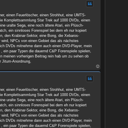
h
o
b
er, einen Feuerlöscher, einen Strohhut, eine UMTS-
e
n
, die Komplettsammlung Star Trek auf 1000 DVDs, einen
ne uralte Sega, eine noch ältere Atari, ein Plüsch-
tch, ein sinnloses Forenspiel bei dem eh nur kopiert
ln, den Krabinar-Sektor, eine Bong, die Xebaros-
er wird, NPCs von einen Gebiet das als nächstes
n ich DVDs mitnehme dann auch einen DVD-Player, mein
 , ein paar Typen die dauernd C&P Forenspiele spielen,
in meinen vorherigen Beitrag rein hab um zu sehen ob
er Jitum-Anordnung,
N
a
c
h
o
b
er, einen Feuerlöscher, einen Strohhut, eine UMTS-
e
n
, die Komplettsammlung Star Trek auf 1000 DVDs, einen
ne uralte Sega, eine noch ältere Atari, ein Plüsch-
tch, ein sinnloses Forenspiel bei dem eh nur kopiert
ln, den Krabinar-Sektor, eine Bong, die Xebaros-
er wird, NPCs von einen Gebiet das als nächstes
n ich DVDs mitnehme dann auch einen DVD-Player, mein
 , ein paar Typen die dauernd C&P Forenspiele spielen,