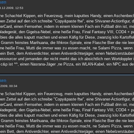
ken
3.12.2009, 12:53
ne Schachtel Kippen, ein Feuerzeug, mein kaputtes Handy, einen Aschenbech
nen Zettel auf den ich schreibe "Copy&paste ftw", eine Shivaner-Actionfigur
rCard, einen Fernseher, indem in einem kleinen Fach ein Fußball drin ist, mei
pladegerät, den Gigelsa-Nebel, eine heiße Frau, Final Fantasy VIII, COD4 + pa
bies die alles kaputt machen und einen Käfig für Diese, zwanzig kilo Kartoffe
 Gramm feinstes Marihuana, die Ithkrox-Spirale, eine Flasche Bier die nie le
 ne heiße Frau, Mutti die immer was zu essen macht, ne Salami Pizza, wen
n Bett, dem Antiverdichter, einen Antiverdichterjäger, einen Nebelzerstäuber
essourcer und jemanden der nicht merkt das ich absichtlich nen Wortdoppler 
r c&p ist ^^, einen Nasrana-Jäger ,ne Pizza, ein WLAN-Kabel, ein NPC aus d
ken
.2009, 00:34
ne Schachtel Kippen, ein Feuerzeug, mein kaputtes Handy, einen Aschenbech
nen Zettel auf den ich schreibe "Copy&paste ftw", eine Shivaner-Actionfigur
rCard, einen Fernseher, indem in einem kleinen Fach ein Fußball drin ist, mei
pladegerät, den Gigelsa-Nebel, eine heiße Frau, Final Fantasy VIII, COD4 + pa
bies die alles kaputt machen und einen Käfig für Diese, zwanzig kilo Kartoffe
 Gramm feinstes Marihuana, die Ithkrox-Spirale, eine Flasche Bier die nie le
 ne heiße Frau, Mutti die immer was zu essen macht, ne Salami Pizza, wen
n Bett, dem Antiverdichter, einen Antiverdichterjäger, einen Nebelzerstäuber